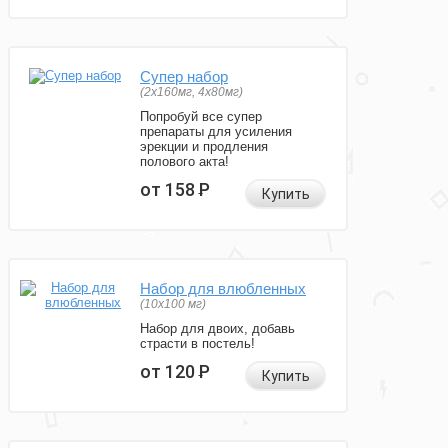
Супер набор
(2х160мг, 4х80мг)
Попробуй все супер
препараты для усиления
эрекции и продления
полового акта!
от 158
Р
Купить
Набор для влюбленных
(10х100 мг)
Набор для двоих, добавь
страсти в постель!
от 120
Р
Купить