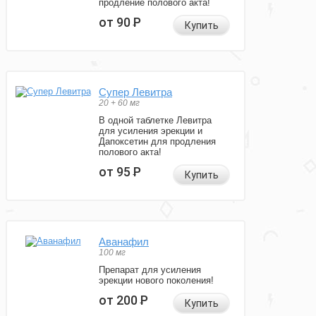
продление полового акта!
от 90
Р
Купить
Супер Левитра
20 + 60 мг
В одной таблетке Левитра
для усиления эрекции и
Дапоксетин для продления
полового акта!
от 95
Р
Купить
Аванафил
100 мг
Препарат для усиления
эрекции нового поколения!
от 200
Р
Купить