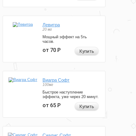
Левитра
20 мг
Мощный эффект на 5ть
часов.
от 70
Р
Купить
Виагра Софт
100мг
Быстрое наступление
эффекта, уже через 20 минут.
от 65
Р
Купить
Сиалис Софт