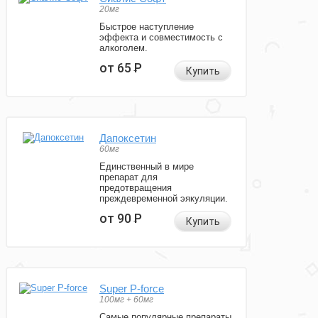
20мг
Быстрое наступление
эффекта и совместимость с
алкоголем.
от 65
Р
Купить
Дапоксетин
60мг
Единственный в мире
препарат для
предотвращения
преждевременной эякуляции.
от 90
Р
Купить
Super P-force
100мг + 60мг
Самые популярные препараты