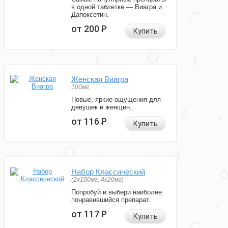
в одной таблетке — Виагра и
Дапоксетин.
от 200
Р
Купить
Женская Виагра
100мг
Новые, яркие ощущения для
девушек и женщин.
от 116
Р
Купить
Набор Классический
(2x100мг, 4x20мг)
Попробуй и выбери наиболее
понравившийся препарат.
от 117
Р
Купить