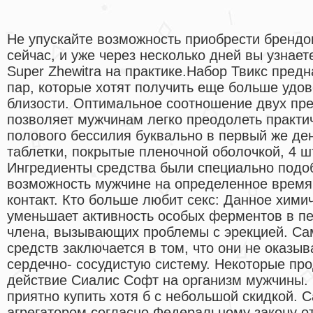
Не упускайте возможность приобрести бренд
сейчас, и уже через несколько дней вы узнае
Super Zhewitra на практике.Набор Твикс пред
пар, которые хотят получить еще больше удо
близости. Оптимальное соотношение двух пре
позволяет мужчинам легко преодолеть практи
полового бессилия буквально в первый же де
таблетки, покрытые пленочной оболочкой, 4 ш
Ингредиенты средства были специально подоб
возможность мужчине на определенное время
контакт. Кто больше любит секс: Данное хими
уменьшает активность особых ферментов в п
члена, вызывающих проблемы с эрекцией. Сам
средств заключается в том, что они не оказы
сердечно- сосудистую систему. Некоторые пр
действие Сиалис Софт на организм мужчины.
приятно купить хотя б с небольшой скидкой. 
агрегатором согласно Федеральному закону о