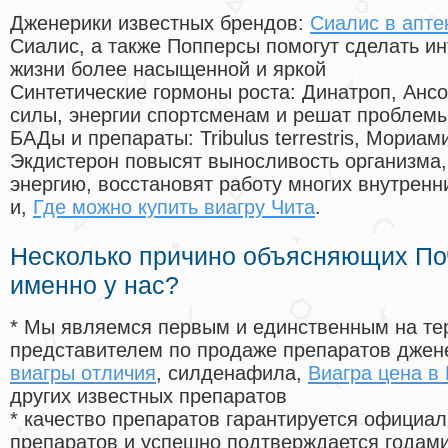
Дженерики известных брендов:
Сиалис в апте
Сиалис, а также Попперсы помогут сделать и
жизни более насыщенной и яркой
Синтетические гормоны роста
: Динатроп, Анс
силы, энергии спортсменам и решат проблем
БАДы и препараты:
Tribulus terrestris, Мориа
Экдистерон повысят выносливость организма,
энергию, восстановят работу многих внутренн
и,
Где можно купить виагру Чита
.
Несколько причино объясняющих По
именно у нас?
* Мы являемся первым и единственным на те
представителем по продаже препаратов дже
виагры отличия
, силденафила
,
Виагра цена в 
других известных препаратов
* качество препаратов гарантируется офици
препаратов и успешно подтверждается годам