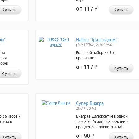
от 117
Р
Купить
Купить
ом"
Набор "Три в одном"
)
(10x100мг, 20x20мг)
ных
Большой набор из 3-х
ения
препаратов.
боре!
от 117
Р
Купить
Купить
Супер Виагра
100 + 60 мг
 36 часов и
Виагра и Дапоксетин в одной
 акта в
таблетке. Усиление эрекции и
продление полового акта!
от 90
Р
Купить
Купить