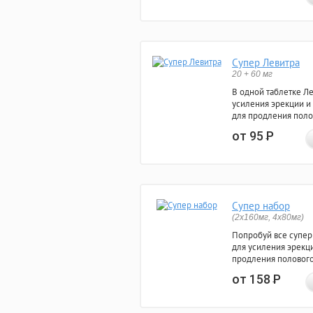
Супер Левитра
20 + 60 мг
В одной таблетке Л
усиления эрекции и
для продления поло
от 95
Р
Супер набор
(2х160мг, 4х80мг)
Попробуй все супер
для усиления эрекц
продления полового
от 158
Р