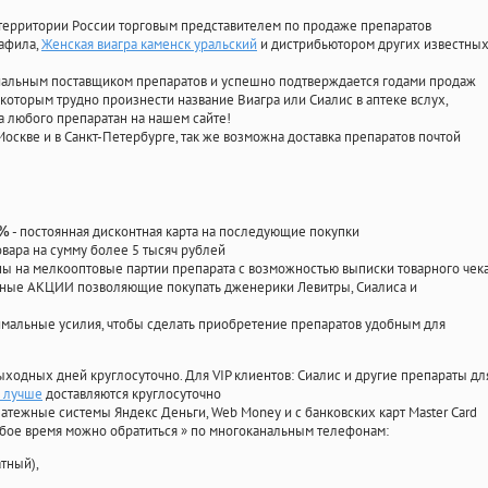
территории России торговым представителем по продаже препаратов
нафила
,
Женская виагра каменск уральский
и дистрибьютором других известны
циальным поставщиком препаратов и успешно подтверждается годами продаж
 которым трудно произнести название Виагра или Сиалис в аптеке вслух,
 любого препаратан на нашем сайте!
Москве и в Санкт-Петербурге, так же возможна доставка препаратов почтой
- постоянная дисконтная карта на последующие покупки
0%
овара на сумму более 5 тысяч рублей
 на мелкооптовые партии препарата с возможностью выписки товарного чек
личные АКЦИИ позволяющие покупать дженерики Левитры, Сиалиса и
мальные усилия, чтобы сделать приобретение препаратов удобным для
ыходных дней круглосуточно. Для VIP клиентов: Сиалис и другие препараты дл
о лучше
доставляются круглосуточно
атежные системы Яндекс Деньги, Web Money и с банковских карт Master Card
юбое время можно обратиться
»
по многоканальным телефонам:
тный),