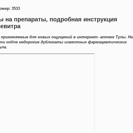
омер: 3533
ы на препараты, подробная инструкция
левитра
и применяемые для новых ощущений в интернет- аптеке Тулы. На
ти online недорогие дубликаты известных фармацевтических
ула.