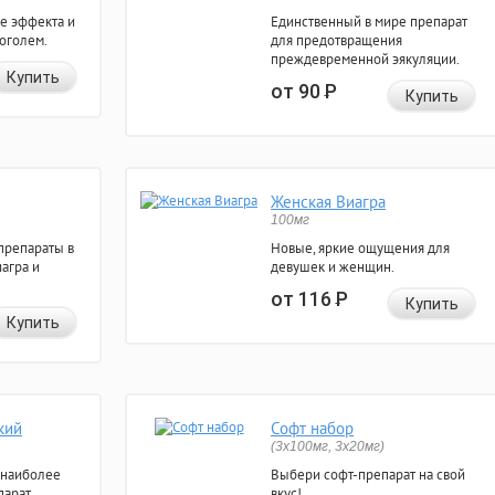
е эффекта и
Единственный в мире препарат
коголем.
для предотвращения
преждевременной эякуляции.
Купить
от 90
Р
Купить
Женская Виагра
100мг
препараты в
Новые, яркие ощущения для
агра и
девушек и женщин.
от 116
Р
Купить
Купить
кий
Софт набор
(3x100мг, 3x20мг)
 наиболее
Выбери софт-препарат на свой
арат.
вкус!