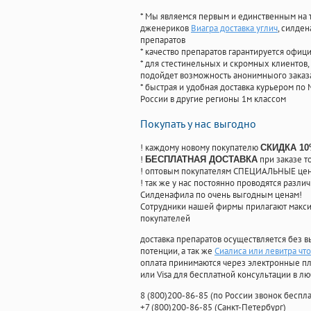
* Мы являемся первым и единственным на 
дженериков
Виагра доставка углич
, силде
препаратов
* качество препаратов гарантируется офи
* для стестинельных и скромных клиентов,
подойдет возможность анонимныого заказа
* быстрая и удобная доставка курьером по 
России в другие регионы 1м классом
Покупать у нас выгодно
! каждому новому покупателю
СКИДКА 1
!
при заказе т
БЕСПЛАТНАЯ ДОСТАВКА
! оптовым покупателям СПЕЦИАЛЬНЫЕ цены
! так же у нас постоянно проводятся раз
Силденафила по очень выгодным ценам!
Cотрудники нашей фирмы прилагают макси
покупателей
доставка препаратов осуществляется без в
потенции, а так же
Сиалиса или левитра чт
оплата принимаются через электронные пл
или Visa для бесплатной консультации в л
8
(800
)200-86-85
(
по России звонок беспла
+7
(800
)200-86-85
(
Санкт-Петербург)