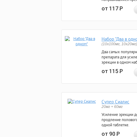
от 117
Р
Набор "Два в одн
(10x100мг, 10x20мг
Два самых популяр
препарата для усил
эрекции в одном на
от 115
Р
Супер Сиалис
20мг + 60мг
Усиление эрекции до
продление полового
одной таблетке.
от 90
Р