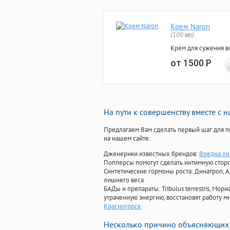
Крем Naron
(100 мг)
Крем для сужения в
от 1500
Р
На пути к совершенству вместе с 
Предлагаем Вам сделать первый шаг для п
на нашем сайте:
Дженерики известных брендов:
Вредна ли
Попперсы помогут сделать интимную стор
Синтетические гормоны роста
: Динатроп, 
лишнего веса
БАДы и препараты:
Tribulus terrestris, М
утраченную энергию, восстановят работу мн
Красногорск
.
Несколько причино объясняющих 