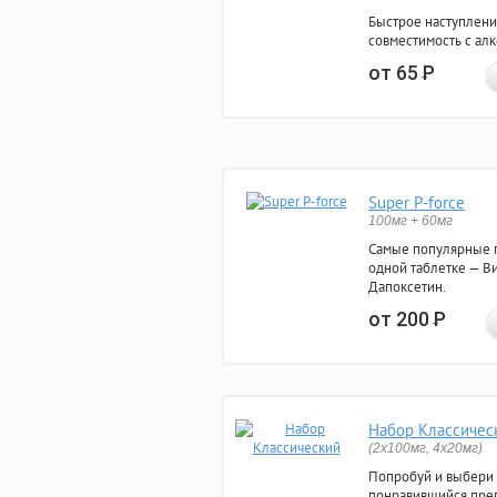
Быстрое наступлени
совместимость с ал
от 65
Р
Super P-force
100мг + 60мг
Самые популярные 
одной таблетке — Ви
Дапоксетин.
от 200
Р
Набор Классичес
(2x100мг, 4x20мг)
Попробуй и выбери
понравившийся преп