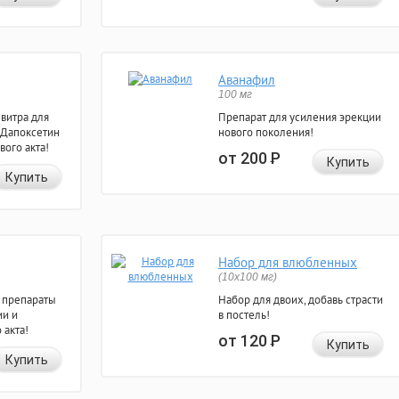
Аванафил
100 мг
евитра для
Препарат для усиления эрекции
 Дапоксетин
нового поколения!
вого акта!
от 200
Р
Купить
Купить
Набор для влюбленных
(10х100 мг)
 препараты
Набор для двоих, добавь страсти
ии и
в постель!
 акта!
от 120
Р
Купить
Купить