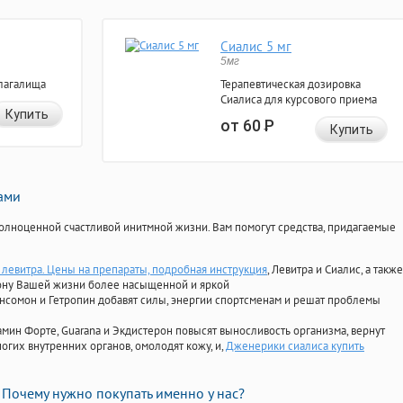
Сиалис 5 мг
5мг
лагалища
Терапевтическая дозировка
Сиалиса для курсового приема
Купить
от 60
Р
Купить
нами
олноценной счастливой инитмной жизни. Вам помогут средства, придагаемые
 левитра. Цены на препараты, подробная инструкция
, Левитра и Сиалис, а также
ону Вашей жизни более насыщенной и яркой
Ансомон и Гетропин добавят силы, энергии спортсменам и решат проблемы
ориамин Форте, Guarana и Экдистерон повысят выносливость организма, вернут
огих внутренних органов, омолодят кожу, и,
Дженерики сиалиса купить
Почему нужно покупать именно у нас?