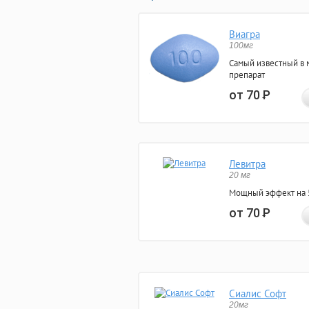
Виагра
100мг
Самый известный в 
препарат
от 70
Р
Левитра
20 мг
Мощный эффект на 5
от 70
Р
Сиалис Софт
20мг