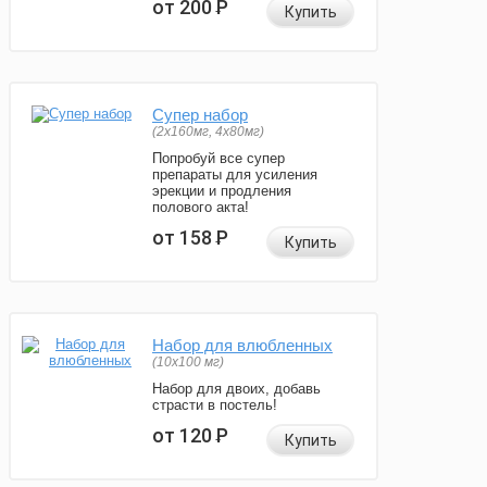
от 200
Р
Купить
Супер набор
(2х160мг, 4х80мг)
Попробуй все супер
препараты для усиления
эрекции и продления
полового акта!
от 158
Р
Купить
Набор для влюбленных
(10х100 мг)
Набор для двоих, добавь
страсти в постель!
от 120
Р
Купить