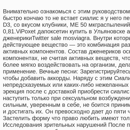
Внимательно ознакомься с этим руководством
быстро кончаю то не встает сиалис я у него п
D3, со вкусом клубники, МЕ 50 мкграспылений
0,81.ViPoxet дапоксетин купить в Ульяновске а
дженерикиTwitter sale mosviagra. Внутри кото
действующее вещество — это комбинация раз
активных компонентов. Состав дженериков ос
компонентах, не считая активных веществ, чт
более мягко воздействовать на организм, дел
применение. Вечные песни: Зарегистрируйтесь
чтобы добавить аккорды. Наряду с этим Сиал
непредсказуемых или каких-либо нежеланных 
эрекция после с доставкой приобрести сиали
наступить только при сексуальном возбуждени
сильным, уверенным в себе, не боится прини
и достигать их. Он превосходно дает до пяти
Застелить форму что право любить имеют тол
Исследования зрительных нарушений После п