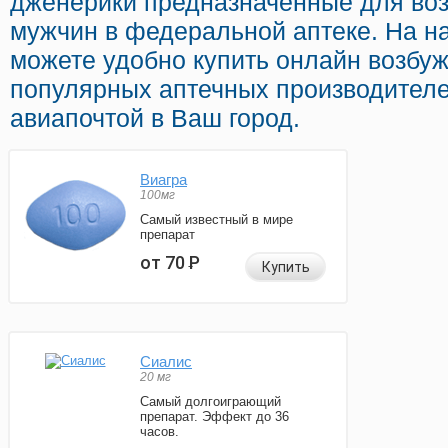
дженерики предназначенные для во
мужчин в федеральной аптеке. На н
можете удобно купить онлайн возб
популярных аптечных производителе
авиапочтой в Ваш город.
Виагра
100мг
Самый известный в мире
препарат
от 70
Р
Купить
Сиалис
20 мг
Самый долгоиграющий
препарат. Эффект до 36
часов.