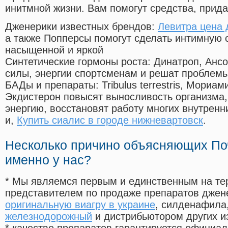
инитмной жизни. Вам помогут средства, прид
Дженерики известных брендов:
Левитра цена 
а также Попперсы помогут сделать интимную 
насыщенной и яркой
Синтетические гормоны роста
: Динатроп, Анс
силы, энергии спортсменам и решат проблем
БАДы и препараты:
Tribulus terrestris, Мориа
Экдистерон повысят выносливость организма,
энергию, восстановят работу многих внутренн
и,
Купить сиалис в городе нижневартовск
.
Несколько причино объясняющих По
именно у нас?
* Мы являемся первым и единственным на те
представителем по продаже препаратов дже
оригинальную виагру в украине
, силденафила
железнодорожный
и дистрибьютором других и