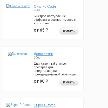
Сиалис Софт
20мг
Быстрое наступление
эффекта и совместимость с
алкоголем.
от 65
Р
Купить
Дапоксетин
60мг
Единственный в мире
препарат для
предотвращения
преждевременной эякуляции.
от 90
Р
Купить
Super P-force