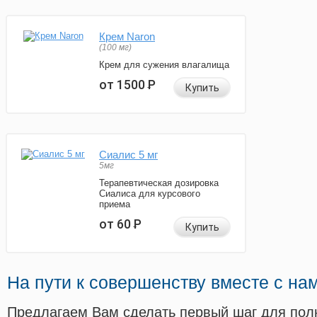
Крем Naron
(100 мг)
Крем для сужения влагалища
от 1500
Р
Купить
Сиалис 5 мг
5мг
Терапевтическая дозировка
Сиалиса для курсового
приема
от 60
Р
Купить
На пути к совершенству вместе с на
Предлагаем Вам сделать первый шаг для пол