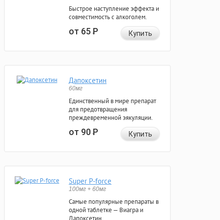
Быстрое наступление эффекта и
совместимость с алкоголем.
от 65
Р
Купить
Дапоксетин
60мг
Единственный в мире препарат
для предотвращения
преждевременной эякуляции.
от 90
Р
Купить
Super P-force
100мг + 60мг
Самые популярные препараты в
одной таблетке — Виагра и
Дапоксетин.