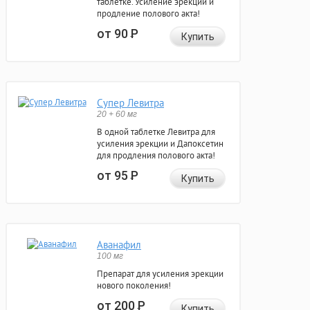
таблетке. Усиление эрекции и
продление полового акта!
от 90
Р
Купить
Супер Левитра
20 + 60 мг
В одной таблетке Левитра для
усиления эрекции и Дапоксетин
для продления полового акта!
от 95
Р
Купить
Аванафил
100 мг
Препарат для усиления эрекции
нового поколения!
от 200
Р
Купить