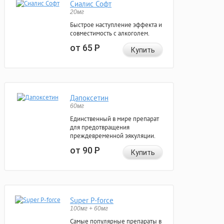
Сиалис Софт
20мг
Быстрое наступление эффекта и
совместимость с алкоголем.
от 65
Р
Купить
Дапоксетин
60мг
Единственный в мире препарат
для предотвращения
преждевременной эякуляции.
от 90
Р
Купить
Super P-force
100мг + 60мг
Самые популярные препараты в