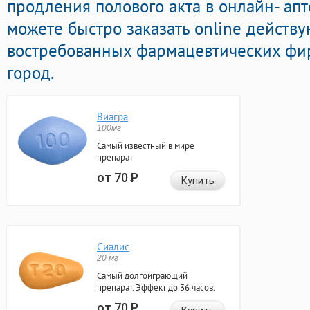
продления полового акта в онлайн- апт
можете быстро заказать online дейст
востребованных фармацевтических фир
город.
Виагра
100мг
Самый известный в мире
препарат
от 70
Р
Купить
Сиалис
20 мг
Самый долгоиграющий
препарат. Эффект до 36 часов.
от 70
Р