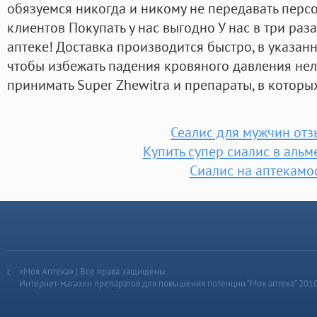
обязуемся никогда и никому не передавать пер
клиентов Покупать у нас выгодно У нас в три ра
аптеке! Доставка производится быстро, в указан
чтобы избежать падения кровяного давления не
принимать Super Zhewitra и препараты, в которых
Сеалис для мужчин от
Купить супер сиалис в альм
Сиалис на аптекамо
«Моя Аптека» | Все права защищены
Интернет-магазин препаратов для повышения потенции “Моя аптека” 201