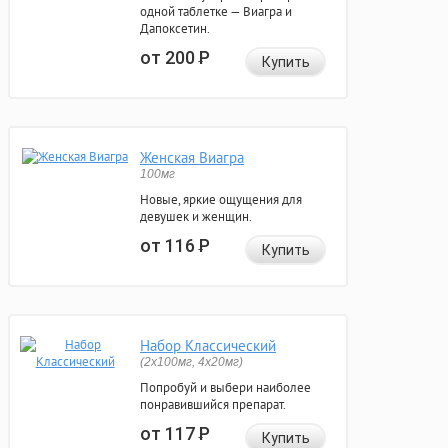
одной таблетке — Виагра и
Дапоксетин.
от 200
Р
Купить
Женская Виагра
100мг
Новые, яркие ощущения для
девушек и женщин.
от 116
Р
Купить
Набор Классический
(2x100мг, 4x20мг)
Попробуй и выбери наиболее
понравившийся препарат.
от 117
Р
Купить