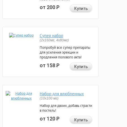
от 200
Р
Купить
Супер набор
(2х160мг, 4х80мг)
Попробуй все супер препараты
для усиления эрекции и
продления полового акта!
от 158
Р
Купить
Набор для влюбленных
(10х100 мг)
Набор для двоих, добавь страсти
в постель!
от 120
Р
Купить