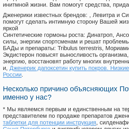
инитмной жизни. Вам помогут средства, прид
Дженерики известных брендов:
, Левитра и С
помогут сделать интимную сторону Вашей жи
яркой
Синтетические гормоны роста
: Динатроп, Анс
силы, энергии спортсменам и решат проблем
БАДы и препараты:
Tribulus terrestris, Мориа
Экдистерон повысят выносливость организма,
энергию, восстановят работу многих внутренн
и,
Дженерик дапоксетин купить покров. Низкие
России
.
Несколько причино объясняющих По
именно у нас?
* Мы являемся первым и единственным на те
представителем по продаже препаратов дже
таблетки для потенции инструкция
, силденаф