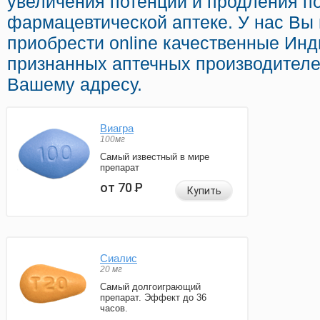
увеличения потенции и продления по
фармацевтической аптеке. У нас Вы
приобрести online качественные Ин
признанных аптечных производителе
Вашему адресу.
Виагра
100мг
Самый известный в мире
препарат
от 70
Р
Купить
Сиалис
20 мг
Самый долгоиграющий
препарат. Эффект до 36
часов.