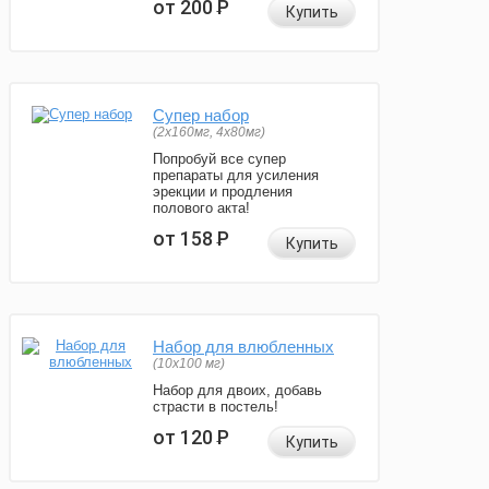
от 200
Р
Купить
Супер набор
(2х160мг, 4х80мг)
Попробуй все супер
препараты для усиления
эрекции и продления
полового акта!
от 158
Р
Купить
Набор для влюбленных
(10х100 мг)
Набор для двоих, добавь
страсти в постель!
от 120
Р
Купить