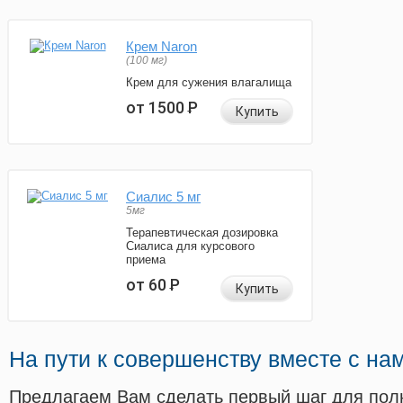
Крем Naron
(100 мг)
Крем для сужения влагалища
от 1500
Р
Купить
Сиалис 5 мг
5мг
Терапевтическая дозировка
Сиалиса для курсового
приема
от 60
Р
Купить
На пути к совершенству вместе с на
Предлагаем Вам сделать первый шаг для пол