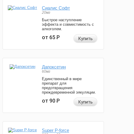
Сиалис Софт
20мг
Быстрое наступление
эффекта и совместимость с
алкоголем.
от 65
Р
Купить
Дапоксетин
60мг
Единственный в мире
препарат для
предотвращения
преждевременной эякуляции.
от 90
Р
Купить
Super P-force