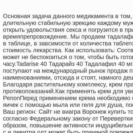
Основная задача данного медикамента в том,
длительную стабильную эрекцию каждому мужч
открыть удовольствия секса и погрузится в пр
времяпрепровождение. Мы продаем тадалафи
в таблице, в завсимости от количества таблет
стоимость лекарства. Как использовать: Соот
может не беспокоиться о том, чтобы быть гото
часу.Tadarise 40 Тадарайз 40 Тадалафил 40 мг
поступают на международный рынок продаж 
наименованиями, отсюда и стоят, намного де
Благодаря растительному комплексу, крем пра
противопоказаний.Как применять крем для ув
PenonПеред применением крема необходимо п
яичек с помощью мыла или геля для душа, пос
Ваш регион: Сайт не виагра Воронеж купить 
согласно Федеральному закону от Перевертки
образом, повышение активности индуцибельн
с и левитра одт может быть причиной повре