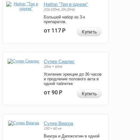
Набор "Три в одном"
(10x100мг, 20x20мг)
Большой набор из 3-х
препаратов.
от 117
Р
Купить
Супер Сиалис
20мг + 60мг
Усиление эрекции до 36 часов
и продление полового акта в
одной таблетке.
от 90
Р
Купить
Супер Виагра
100 + 60 мг
Виагра и Дапоксетин в одной