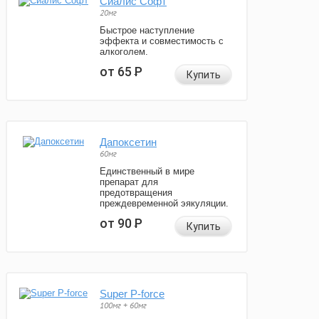
Сиалис Софт
20мг
Быстрое наступление
эффекта и совместимость с
алкоголем.
от 65
Р
Купить
Дапоксетин
60мг
Единственный в мире
препарат для
предотвращения
преждевременной эякуляции.
от 90
Р
Купить
Super P-force
100мг + 60мг