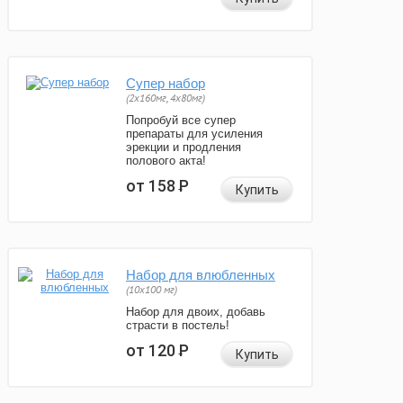
Супер набор
(2х160мг, 4х80мг)
Попробуй все супер
препараты для усиления
эрекции и продления
полового акта!
от 158
Р
Купить
Набор для влюбленных
(10х100 мг)
Набор для двоих, добавь
страсти в постель!
от 120
Р
Купить