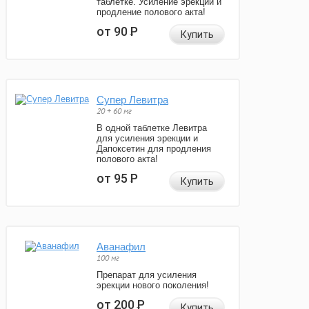
таблетке. Усиление эрекции и
продление полового акта!
от 90
Р
Купить
Супер Левитра
20 + 60 мг
В одной таблетке Левитра
для усиления эрекции и
Дапоксетин для продления
полового акта!
от 95
Р
Купить
Аванафил
100 мг
Препарат для усиления
эрекции нового поколения!
от 200
Р
Купить