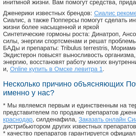
инитмной жизни. Вам помогут средства, прид
Дженерики известных брендов:
Сиалис реком
Сиалис, а также Попперсы помогут сделать и
жизни более насыщенной и яркой
Синтетические гормоны роста
: Динатроп, Анс
силы, энергии спортсменам и решат проблем
БАДы и препараты:
Tribulus terrestris, Мориа
Экдистерон повысят выносливость организма,
энергию, восстановят работу многих внутренн
и,
Online купить в Омске левитра 1
.
Несколько причино объясняющих По
именно у нас?
* Мы являемся первым и единственным на те
представителем по продаже препаратов дже
краснодар
, силденафила
,
Заказать онлайн С
дистрибьютором других известных препарато
* качество препаратов гарантируется офици