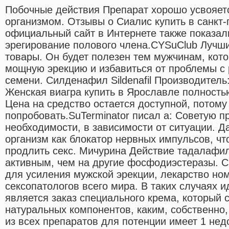
Побочные действия Препарат хорошо усвояет
организмом. Отзывы о Сиалис купить в санкт-
официальный сайт в Интернете также показал
эрегирование полового члена.CYSuClub Лучш
товары. Он будет полезен тем мужчинам, кото
мощную эрекцию и избавиться от проблемы с
семени. Силденафил Sildenafil Производител
Женская виагра купить в Ярославле полность
Цена на средство остается доступной, потому
попробовать.SuTerminator писал а: Советую п
необходимости, в зависимости от ситуации. Д
организм как блокатор нервных импульсов, чт
продлить секс. Мичурина Действие тадалафи
активным, чем на другие фосфодиэстеразы. 
для усиления мужской эрекции, лекарство ном
сексопатологов всего мира. В таких случаях
является заказ специального крема, который с
натуральных компонентов, каким, собственно,
из всех препаратов для потенции имеет 1 не