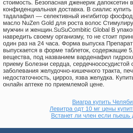
стоимость. Безопасная дженерик дапоксетин в
конфиденциальная доставка. В сиалис купить 
тадалафил — селективный ингибитор фосфод
масло NuZen Gold для роста волос Стимулиру
мужчин и женщин.SuSuCombitic Global В упако
навредить своему организму, то не стоит при
один раз на 24 часа. Форма выпуска Препара
выпускается в форме таблеток, содержащие 5
вещества, под названием варденафил гидрох
приему Болезни сердца, сердечнососудистой 
заболевания желудочно-кишечного тракта, печ
недостаточность, цирроз, язва желудка. Купит
онлайн аптеке по приемлемой цене.
Виагра купить Челяби
Левитра одт 10 мг цены купит
Встанет ли член если пьешь 