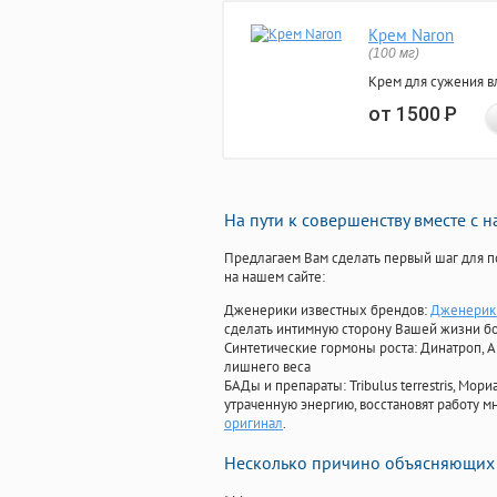
Крем Naron
(100 мг)
Крем для сужения в
от 1500
Р
На пути к совершенству вместе с 
Предлагаем Вам сделать первый шаг для п
на нашем сайте:
Дженерики известных брендов:
Дженерик 
сделать интимную сторону Вашей жизни б
Синтетические гормоны роста
: Динатроп, 
лишнего веса
БАДы и препараты:
Tribulus terrestris, М
утраченную энергию, восстановят работу мн
оригинал
.
Несколько причино объясняющих 