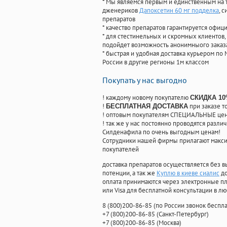
* Мы являемся первым и единственным на 
дженериков
Дапоксетин 60 мг подделка
, 
препаратов
* качество препаратов гарантируется офи
* для стестинельных и скромных клиентов,
подойдет возможность анонимныого заказа
* быстрая и удобная доставка курьером по 
России в другие регионы 1м классом
Покупать у нас выгодно
! каждому новому покупателю
СКИДКА 1
!
при заказе т
БЕСПЛАТНАЯ ДОСТАВКА
! оптовым покупателям СПЕЦИАЛЬНЫЕ цены
! так же у нас постоянно проводятся раз
Силденафила по очень выгодным ценам!
Cотрудники нашей фирмы прилагают макси
покупателей
доставка препаратов осуществляется без в
потенции, а так же
Куплю в киеве сиалис
до
оплата принимаются через электронные пл
или Visa для бесплатной консультации в л
8
(800
)200-86-85
(
по России звонок беспла
+7
(800
)200-86-85
(
Санкт-Петербург)
+7
(800
)200-86-85
(
Москва)