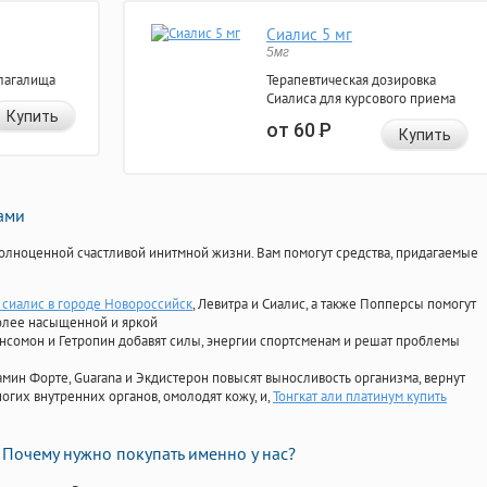
Сиалис 5 мг
5мг
лагалища
Терапевтическая дозировка
Сиалиса для курсового приема
Купить
от 60
Р
Купить
нами
олноценной счастливой инитмной жизни. Вам помогут средства, придагаемые
сиалис в городе Новороссийск
, Левитра и Сиалис, а также Попперсы помогут
олее насыщенной и яркой
Ансомон и Гетропин добавят силы, энергии спортсменам и решат проблемы
ориамин Форте, Guarana и Экдистерон повысят выносливость организма, вернут
огих внутренних органов, омолодят кожу, и,
Тонгкат али платинум купить
Почему нужно покупать именно у нас?