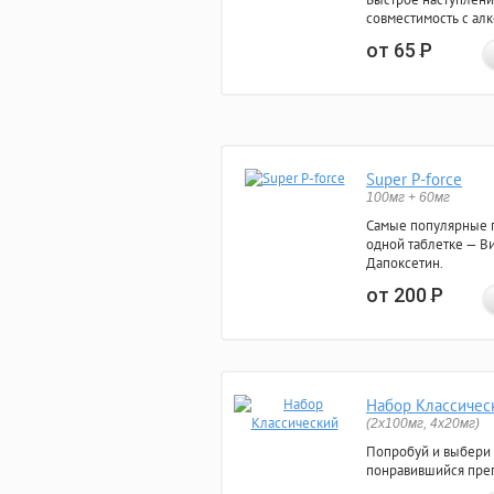
совместимость с ал
от 65
Р
Super P-force
100мг + 60мг
Самые популярные 
одной таблетке — Ви
Дапоксетин.
от 200
Р
Набор Классичес
(2x100мг, 4x20мг)
Попробуй и выбери
понравившийся преп