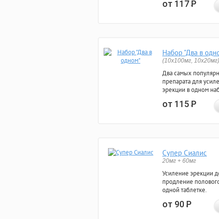
от 117
Р
Набор "Два в одн
(10x100мг, 10x20мг
Два самых популяр
препарата для усил
эрекции в одном на
от 115
Р
Супер Сиалис
20мг + 60мг
Усиление эрекции до
продление полового
одной таблетке.
от 90
Р