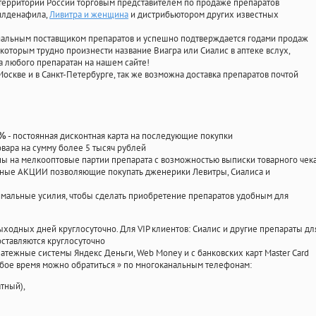
территории России торговым представителем по продаже препаратов
силденафила
,
Ливитра и женщина
и дистрибьютором других известных
циальным поставщиком препаратов и успешно подтверждается годами продаж
 которым трудно произнести название Виагра или Сиалис в аптеке вслух,
 любого препаратан на нашем сайте!
Москве и в Санкт-Петербурге, так же возможна доставка препаратов почтой
- постоянная дисконтная карта на последующие покупки
0%
овара на сумму более 5 тысяч рублей
 на мелкооптовые партии препарата с возможностью выписки товарного чек
личные АКЦИИ позволяющие покупать дженерики Левитры, Сиалиса и
мальные усилия, чтобы сделать приобретение препаратов удобным для
ыходных дней круглосуточно. Для VIP клиентов: Сиалис и другие препараты дл
ставляются круглосуточно
атежные системы Яндекс Деньги, Web Money и с банковских карт Master Card
юбое время можно обратиться
»
по многоканальным телефонам:
тный),