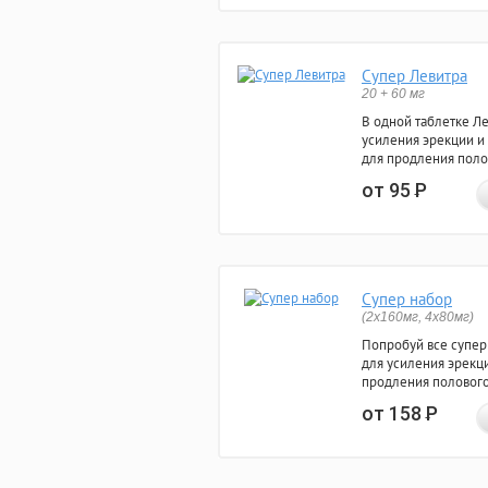
Супер Левитра
20 + 60 мг
В одной таблетке Л
усиления эрекции и
для продления поло
от 95
Р
Супер набор
(2х160мг, 4х80мг)
Попробуй все супер
для усиления эрекц
продления полового
от 158
Р