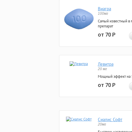
Виагра
100мг
Самый известный в 
препарат
от 70
Р
Левитра
20 мг
Мощный эффект на 5
от 70
Р
Сиалис Софт
20мг
Быстрое наступлени