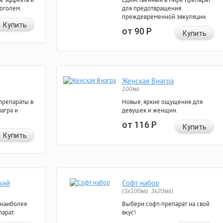
коголем.
для предотвращения
преждевременной эякуляции.
Купить
от 90
Р
Купить
Женская Виагра
100мг
препараты в
Новые, яркие ощущения для
агра и
девушек и женщин.
от 116
Р
Купить
Купить
кий
Софт набор
(3x100мг, 3x20мг)
 наиболее
Выбери софт-препарат на свой
арат.
вкус!