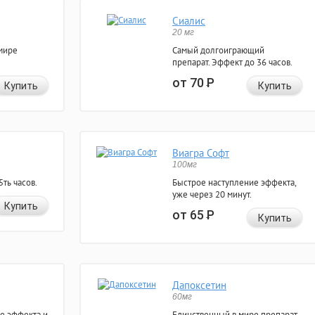
Сиалис
20 мг
мире
Самый долгоиграющий
препарат. Эффект до 36 часов.
от 70
Р
Купить
Купить
Виагра Софт
100мг
ть часов.
Быстрое наступление эффекта,
уже через 20 минут.
Купить
от 65
Р
Купить
Дапоксетин
60мг
е эффекта и
Единственный в мире препарат