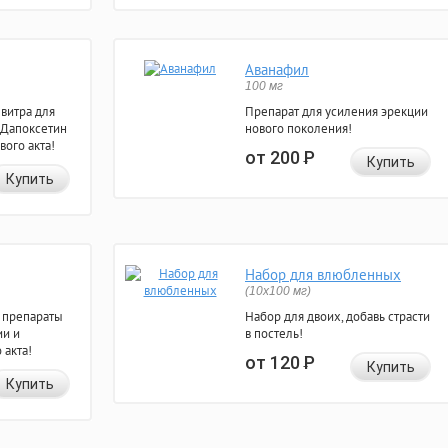
Аванафил
100 мг
евитра для
Препарат для усиления эрекции
 Дапоксетин
нового поколения!
вого акта!
от 200
Р
Купить
Купить
Набор для влюбленных
(10х100 мг)
 препараты
Набор для двоих, добавь страсти
ии и
в постель!
 акта!
от 120
Р
Купить
Купить