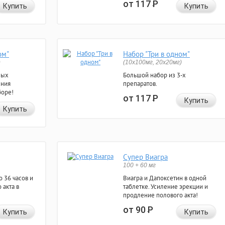
от 117
Р
Купить
Купить
ом"
Набор "Три в одном"
)
(10x100мг, 20x20мг)
ных
Большой набор из 3-х
ения
препаратов.
боре!
от 117
Р
Купить
Купить
Супер Виагра
100 + 60 мг
 36 часов и
Виагра и Дапоксетин в одной
 акта в
таблетке. Усиление эрекции и
продление полового акта!
от 90
Р
Купить
Купить