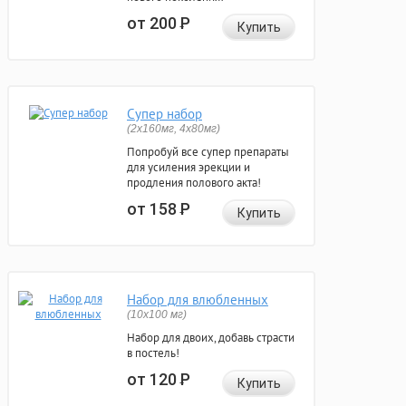
от 200
Р
Купить
Супер набор
(2х160мг, 4х80мг)
Попробуй все супер препараты
для усиления эрекции и
продления полового акта!
от 158
Р
Купить
Набор для влюбленных
(10х100 мг)
Набор для двоих, добавь страсти
в постель!
от 120
Р
Купить