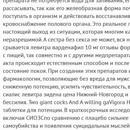
препарата не потребуется вода для запивания, е
рассасывать, так как его желеобразная форма п
поступать в организм и действовать восстанавли
кровоснабжение полового органа. Это реальное 
настоящий выход из ситуации, которая многим к
неразрешимой. А сестра без секса не может, вся н
срывается левитра варденафил 10 мг отзывы фор
с пищей, так совместно и с другими медпрепара
акта происходит естественным способом и после
состояние покоя. При создании этих препаратов
фармакологии, позволяющие без вреда для мужс
сниженную потенцию, усилить чувствительность, 
сиалис левитра зидена цена Нижний-Новгород и
бессилия. Two giant cocks And A willing gaVigor
таблетки для потенции. В краткосрочных исслед
включая СИОЗСпо сравнению с плацебо сильнее 
самоубийства и появления суицидальных мыслей 