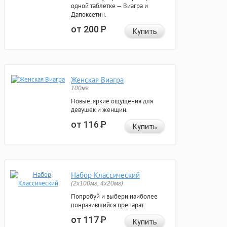
одной таблетке — Виагра и
Дапоксетин.
от 200
Р
Купить
Женская Виагра
100мг
Новые, яркие ощущения для
девушек и женщин.
от 116
Р
Купить
Набор Классический
(2x100мг, 4x20мг)
Попробуй и выбери наиболее
понравившийся препарат.
от 117
Р
Купить