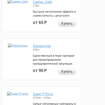
Сиалис Софт
20мг
Быстрое наступление эффекта и
совместимость с алкоголем.
от 65
Р
Купить
Дапоксетин
60мг
Единственный в мире препарат
для предотвращения
преждевременной эякуляции.
от 90
Р
Купить
Super P-force
100мг + 60мг
Самые популярные препараты в