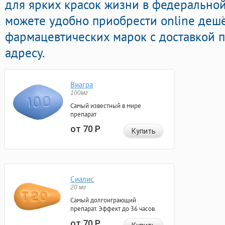
для ярких красок жизни в федеральной 
можете удобно приобрести online деш
фармацевтических марок с доставкой 
адресу.
Виагра
100мг
Самый известный в мире
препарат
от 70
Р
Купить
Сиалис
20 мг
Самый долгоиграющий
препарат. Эффект до 36 часов.
от 70
Р