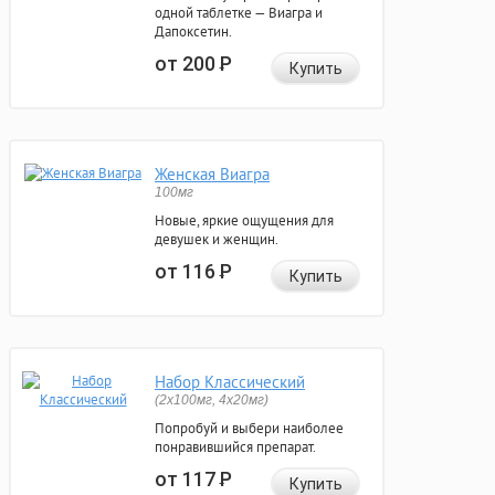
одной таблетке — Виагра и
Дапоксетин.
от 200
Р
Купить
Женская Виагра
100мг
Новые, яркие ощущения для
девушек и женщин.
от 116
Р
Купить
Набор Классический
(2x100мг, 4x20мг)
Попробуй и выбери наиболее
понравившийся препарат.
от 117
Р
Купить