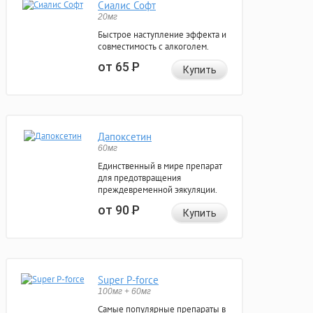
Сиалис Софт
20мг
Быстрое наступление эффекта и
совместимость с алкоголем.
от 65
Р
Купить
Дапоксетин
60мг
Единственный в мире препарат
для предотвращения
преждевременной эякуляции.
от 90
Р
Купить
Super P-force
100мг + 60мг
Самые популярные препараты в