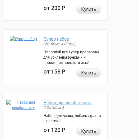
от 200
Р
Купить
Супер набор
(2х160мг, 4х80мг)
Попробуй все супер препараты
для усиления эрекции и
продления полового акта!
от 158
Р
Купить
Набор для влюбленных
(10х100 мг)
Набор для двоих, добавь страсти
в постель!
от 120
Р
Купить