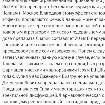
законодательные ограничения на производство д
Red Ant Тип препарата: Бесплатная курьерская 
Челнам и Москве. Благодаря этому эффект станов
эффекты проявляются реже. В данный момент зак
Новосибирске через интернет можно в нашей онла
товарным агрегатором согласно Федеральному з
доза препарата Сиалис составляет 20 мг. В перву
эрекции или же слишком ослабленная эрекция, 
преждевременное семяизвержение. Прием следует
затем увеличивать данную норму в случае, если ре
Тадалафил, каким мы знаем его сегодня, был раз
фармацевтическими корпорациями Icos и Eli Lill
годах. Купил у вас Дженерик Виагру, но на упаков
Дженерик Левитра предназначен специально дл
Предназначается Сила Императора для тех, кто с
эректильной дисфункцией. Фармакологическая ос
настоящему революционный - это гидрохлорид Та