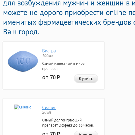
для возбуждения мужчин и женщин в ин
можете не дорого приобрести online п
именитых фармацевтических брендов с
Ваш город.
Виагра
100мг
Самый известный в мире
препарат
от 70
Р
Купить
Сиалис
20 мг
Самый долгоиграющий
препарат. Эффект до 36 часов.
от 70
Р