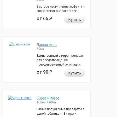
Быстрое наступление эффекта и
совместимость с алкоголем.
от 65
Р
Купить
Дапоксетин
60мг
Единственный в мире препарат
для предотвращения
преждевременной эякуляции.
от 90
Р
Купить
Super P-force
100мг + 60мг
Самые популярные препараты в
одной таблетке — Виагра и