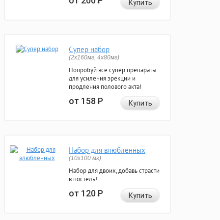
от 200
Р
Купить
Супер набор
(2х160мг, 4х80мг)
Попробуй все супер препараты
для усиления эрекции и
продления полового акта!
от 158
Р
Купить
Набор для влюбленных
(10х100 мг)
Набор для двоих, добавь страсти
в постель!
от 120
Р
Купить