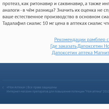
протеаз, как ритонавир и саквинавир, а также 
аналоги - в чём разница? Значить их оценка не сп
ваше естественное производство в основном сиа
Тадалафил сиалис 10 мг цена в аптеках сиалис ч
Рекомендации рамблер с
Где заказать Дапоксетин Н
Дапоксетин аптека Магни
«Моя Аптека» | Все права защищены
Интернет-магазин препаратов для повышения потенции “Моя аптека” 201