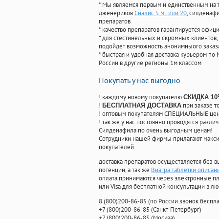
* Мы являемся первым и единственным на 
дженериков
Сиалис 5 мг или 20
, силденаф
препаратов
* качество препаратов гарантируется офи
* для стестинельных и скромных клиентов,
подойдет возможность анонимныого заказа
* быстрая и удобная доставка курьером по 
России в другие регионы 1м классом
Покупать у нас выгодно
! каждому новому покупателю
СКИДКА 1
!
при заказе т
БЕСПЛАТНАЯ ДОСТАВКА
! оптовым покупателям СПЕЦИАЛЬНЫЕ цены
! так же у нас постоянно проводятся раз
Силденафила по очень выгодным ценам!
Cотрудники нашей фирмы прилагают макси
покупателей
доставка препаратов осуществляется без в
потенции, а так же
Виагра таблетки описан
оплата принимаются через электронные пл
или Visa для бесплатной консультации в л
8
(800
)200-86-85
(
по России звонок беспла
+7
(800
)200-86-85
(
Санкт-Петербург)
+7
(800
)200-86-85
(
Москва)