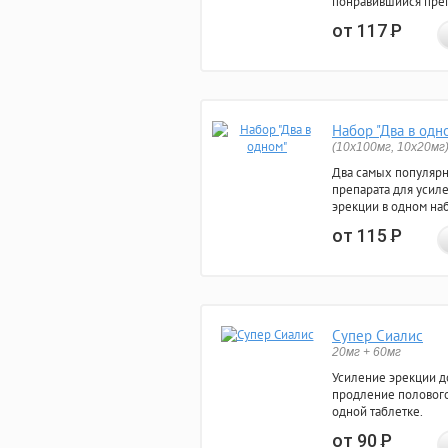
понравившийся преп
от 117
Р
Набор "Два в одн
(10x100мг, 10x20мг
Два самых популяр
препарата для усил
эрекции в одном на
от 115
Р
Супер Сиалис
20мг + 60мг
Усиление эрекции до
продление полового
одной таблетке.
от 90
Р