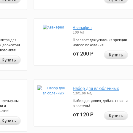
Аванафил
100 мг
евитра для
Препарат для усиления эрекции
 Дапоксетин
нового поколения!
вого акта!
от 200
Р
Купить
Купить
Набор для влюбленных
(10х100 мг)
 препараты
Набор для двоих, добавь страсти
ии и
в постель!
 акта!
от 120
Р
Купить
Купить