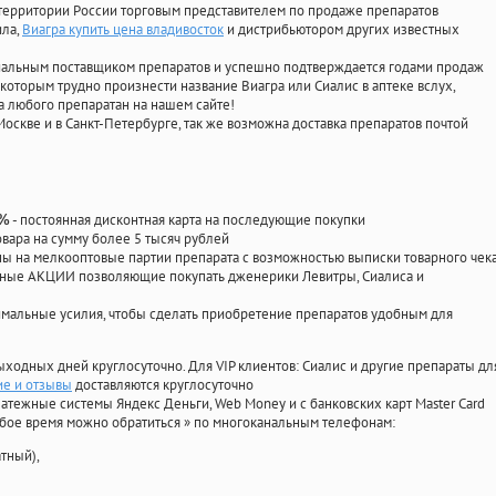
территории России торговым представителем по продаже препаратов
ила
,
Виагра купить цена владивосток
и дистрибьютором других известных
циальным поставщиком препаратов и успешно подтверждается годами продаж
 которым трудно произнести название Виагра или Сиалис в аптеке вслух,
 любого препаратан на нашем сайте!
Москве и в Санкт-Петербурге, так же возможна доставка препаратов почтой
- постоянная дисконтная карта на последующие покупки
0%
овара на сумму более 5 тысяч рублей
 на мелкооптовые партии препарата с возможностью выписки товарного чек
личные АКЦИИ позволяющие покупать дженерики Левитры, Сиалиса и
мальные усилия, чтобы сделать приобретение препаратов удобным для
ыходных дней круглосуточно. Для VIP клиентов: Сиалис и другие препараты дл
ие и отзывы
доставляются круглосуточно
атежные системы Яндекс Деньги, Web Money и с банковских карт Master Card
юбое время можно обратиться
»
по многоканальным телефонам:
тный),