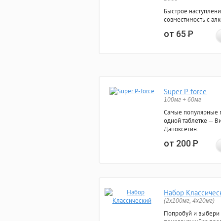
Быстрое наступлени
совместимость с ал
от 65
Р
Super P-force
100мг + 60мг
Самые популярные 
одной таблетке — Ви
Дапоксетин.
от 200
Р
Набор Классичес
(2x100мг, 4x20мг)
Попробуй и выбери