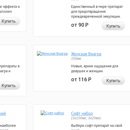
е эффекта и
Единственный в мире препарат
коголем.
для предотвращения
преждевременной эякуляции.
Купить
от 90
Р
Купить
Женская Виагра
100мг
препараты в
Новые, яркие ощущения для
агра и
девушек и женщин.
от 116
Р
Купить
Купить
кий
Софт набор
(3x100мг, 3x20мг)
 наиболее
Выбери софт-препарат на свой