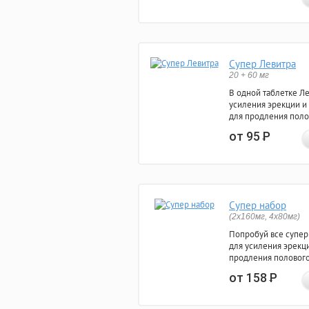
Супер Левитра
20 + 60 мг
В одной таблетке Л
усиления эрекции и
для продления поло
от 95
Р
Супер набор
(2х160мг, 4х80мг)
Попробуй все супер
для усиления эрекц
продления полового
от 158
Р