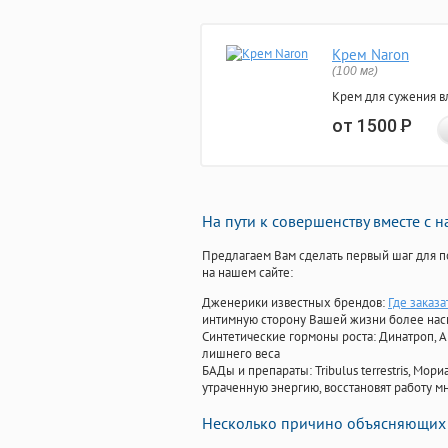
Крем Naron
(100 мг)
Крем для сужения в
от 1500
Р
На пути к совершенству вместе с 
Предлагаем Вам сделать первый шаг для п
на нашем сайте:
Дженерики известных брендов:
Где заказ
интимную сторону Вашей жизни более на
Синтетические гормоны роста
: Динатроп, 
лишнего веса
БАДы и препараты:
Tribulus terrestris, М
утраченную энергию, восстановят работу мн
Несколько причино объясняющих 