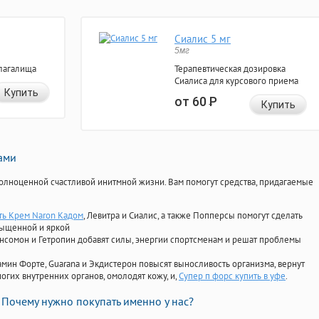
Сиалис 5 мг
5мг
лагалища
Терапевтическая дозировка
Сиалиса для курсового приема
Купить
от 60
Р
Купить
нами
олноценной счастливой инитмной жизни. Вам помогут средства, придагаемые
ать Крем Naron Кадом
, Левитра и Сиалис, а также Попперсы помогут сделать
сыщенной и яркой
Ансомон и Гетропин добавят силы, энергии спортсменам и решат проблемы
ориамин Форте, Guarana и Экдистерон повысят выносливость организма, вернут
огих внутренних органов, омолодят кожу, и,
Супер п форс купить в уфе
.
Почему нужно покупать именно у нас?