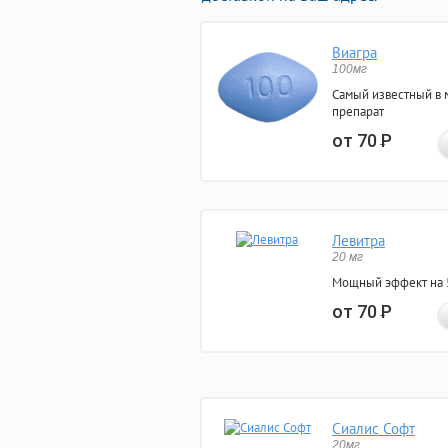
Виагра
100мг
Самый известный в 
препарат
от 70
Р
Левитра
20 мг
Мощный эффект на 5
от 70
Р
Сиалис Софт
20мг