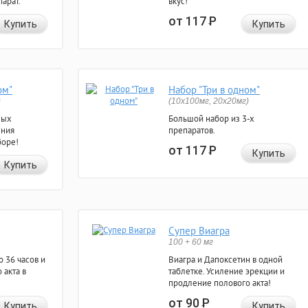
арат.
вкус!
от 117
Р
Купить
Купить
ом"
Набор "Три в одном"
)
(10x100мг, 20x20мг)
ных
Большой набор из 3-х
ения
препаратов.
боре!
от 117
Р
Купить
Купить
Супер Виагра
100 + 60 мг
 36 часов и
Виагра и Дапоксетин в одной
 акта в
таблетке. Усиление эрекции и
продление полового акта!
от 90
Р
Купить
Купить