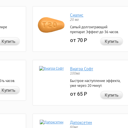
Сиалис
20 мг
мире
Самый долгоиграющий
препарат. Эффект до 36 часов.
от 70
Р
Купить
Купить
Виагра Софт
100мг
ть часов.
Быстрое наступление эффекта,
уже через 20 минут.
Купить
от 65
Р
Купить
Дапоксетин
60мг