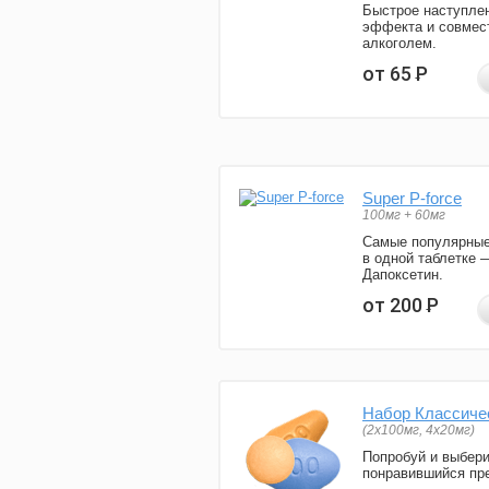
Быстрое наступле
эффекта и совмес
алкоголем.
от 65
Р
Super P-force
100мг + 60мг
Самые популярные
в одной таблетке 
Дапоксетин.
от 200
Р
Набор Классиче
(2x100мг, 4x20мг)
Попробуй и выбер
понравившийся пре