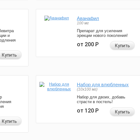
Аванафил
100 мг
Левитра
Препарат для усиления
ции и
эрекции нового поколения!
родления
от 200
Р
Купить
Купить
Набор для влюбленных
(10х100 мг)
р
Набор для двоих, добавь
иления
страсти в постель!
ия
от 120
Р
Купить
Купить