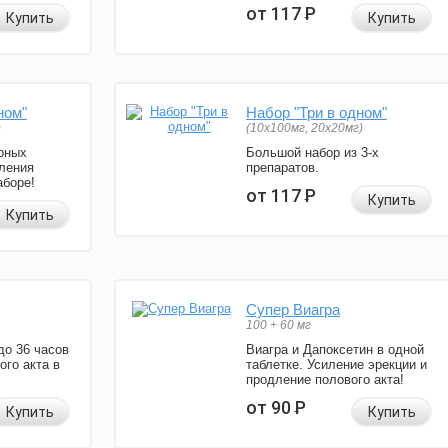
от 117
Р
Купить
Купить
ном"
Набор "Три в одном"
)
(10x100мг, 20x20мг)
рных
Большой набор из 3-х
ления
препаратов.
аборе!
от 117
Р
Купить
Купить
Супер Виагра
100 + 60 мг
до 36 часов
Виагра и Дапоксетин в одной
ого акта в
таблетке. Усиление эрекции и
продление полового акта!
от 90
Р
Купить
Купить