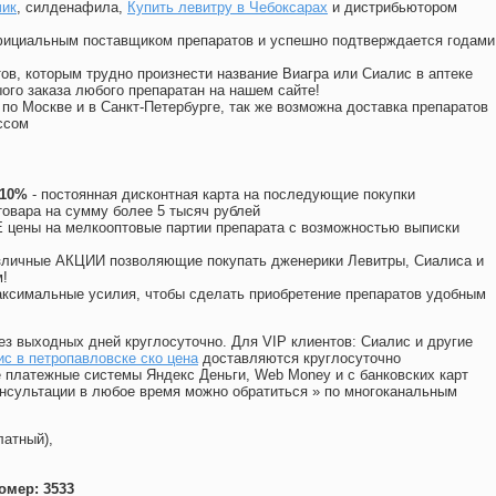
чик
, силденафила
,
Купить левитру в Чебоксарах
и дистрибьютором
официальным поставщиком препаратов и успешно подтверждается годами
ов, которым трудно произнести название Виагра или Сиалис в аптеке
ого заказа любого препаратан на нашем сайте!
 по Москве и в Санкт-Петербурге, так же возможна доставка препаратов
ссом
 10%
- постоянная дисконтная карта на последующие покупки
товара на сумму более 5 тысяч рублей
цены на мелкооптовые партии препарата с возможностью выписки
различные АКЦИИ позволяющие покупать дженерики Левитры, Сиалиса и
!
ксимальные усилия, чтобы сделать приобретение препаратов удобным
ез выходных дней круглосуточно. Для VIP клиентов: Сиалис и другие
с в петропавловске ско цена
доставляются круглосуточно
 платежные системы Яндекс Деньги, Web Money и с банковских карт
консультации в любое время можно обратиться
»
по многоканальным
латный),
омер: 3533