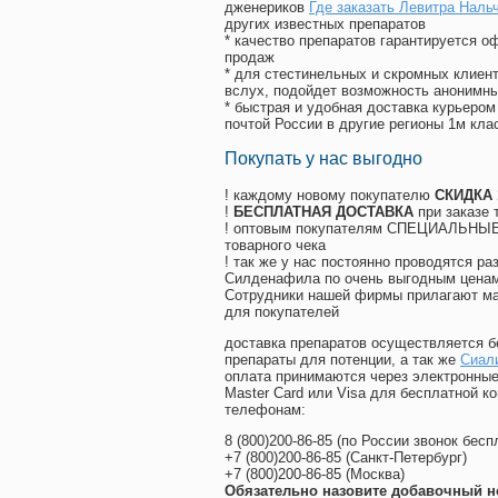
дженериков
Где заказать Левитра Наль
других известных препаратов
* качество препаратов гарантируется 
продаж
* для стестинельных и скромных клиент
вслух, подойдет возможность анонимны
* быстрая и удобная доставка курьером
почтой России в другие регионы 1м кла
Покупать у нас выгодно
! каждому новому покупателю
СКИДКА
!
БЕСПЛАТНАЯ ДОСТАВКА
при заказе 
! оптовым покупателям СПЕЦИАЛЬНЫЕ 
товарного чека
! так же у нас постоянно проводятся 
Силденафила по очень выгодным ценам
Cотрудники нашей фирмы прилагают ма
для покупателей
доставка препаратов осуществляется б
препараты для потенции, а так же
Сиали
оплата принимаются через электронные
Master Card или Visa для бесплатной 
телефонам:
8
(800
)200-86-85
(
по России звонок бесп
+7
(800
)200-86-85
(
Санкт-Петербург)
+7
(800
)200-86-85
(
Москва)
Обязательно назовите добавочный н