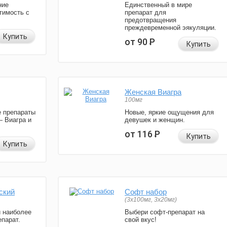
ние
Единственный в мире
тимость с
препарат для
предотвращения
преждевременной эякуляции.
Купить
от 90
Р
Купить
Женская Виагра
100мг
 препараты
Новые, яркие ощущения для
— Виагра и
девушек и женщин.
от 116
Р
Купить
Купить
ский
Софт набор
(3x100мг, 3x20мг)
и наиболее
Выбери софт-препарат на
парат.
свой вкус!