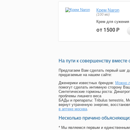
Крем Naron
(100 мг)
Крем для сужения
от 1500
Р
На пути к совершенству вместе 
Предлагаем Вам сделать первый шаг дл
придагаемые на нашем сайте:
Дженерики известных брендов:
Можно л
помогут сделать интимную сторону Ваш
Синтетические гормоны роста
: Динатро
проблемы лишнего веса
БАДы и препараты:
Tribulus terrestris
вернут утраченную энергию, восстановя
в аптеке москва
.
Несколько причино объясняющих
* Мы являемся первым и единственным 