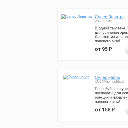
Супер Левитра
20 + 60 мг
В одной таблетке 
для усиления эрек
Дапоксетин для п
полового акта!
от 95
Р
Супер набор
(2х160мг, 4х80мг)
Попробуй все супе
препараты для ус
эрекции и продлен
полового акта!
от 158
Р