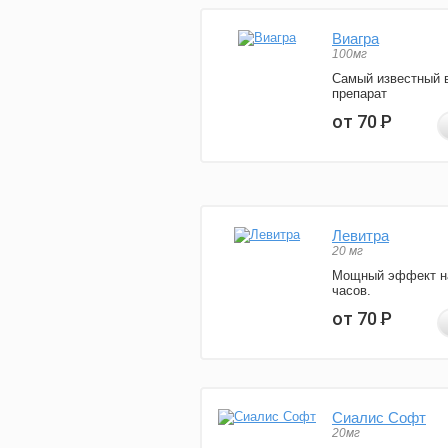
Виагра
100мг
Самый известный 
препарат
от 70
Р
Левитра
20 мг
Мощный эффект н
часов.
от 70
Р
Сиалис Софт
20мг