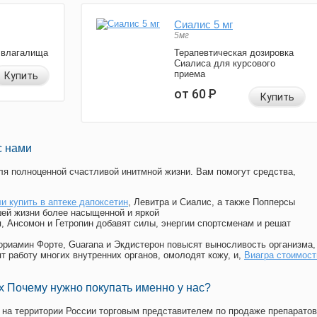
Сиалис 5 мг
5мг
 влагалища
Терапевтическая дозировка
Сиалиса для курсового
приема
Купить
от 60
Р
Купить
с нами
я полноценной счастливой инитмной жизни. Вам помогут средства,
и купить в аптеке дапоксетин
, Левитра и Сиалис, а также Попперсы
ей жизни более насыщенной и яркой
п, Ансомон и Гетропин добавят силы, энергии спортсменам и решат
, Мориамин Форте, Guarana и Экдистерон повысят выносливость организма,
т работу многих внутренних органов, омолодят кожу, и,
Виагра стоимост
 Почему нужно покупать именно у нас?
на территории России торговым представителем по продаже препаратов