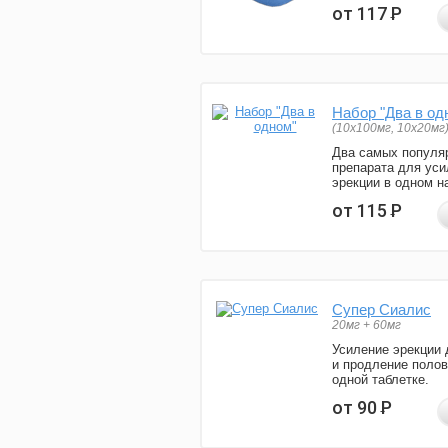
от 117
Р
Набор "Два в од
(10x100мг, 10x20мг
Два самых популя
препарата для уси
эрекции в одном н
от 115
Р
Супер Сиалис
20мг + 60мг
Усиление эрекции 
и продление полов
одной таблетке.
от 90
Р