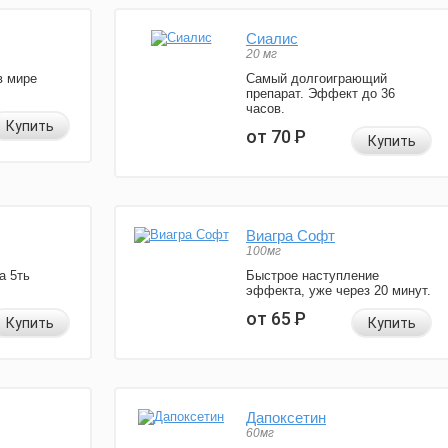
Сиалис
20 мг
в мире
Самый долгоиграющий
препарат. Эффект до 36
часов.
Купить
от 70
Р
Купить
Виагра Софт
100мг
а 5ть
Быстрое наступление
эффекта, уже через 20 минут.
от 65
Р
Купить
Купить
Дапоксетин
60мг