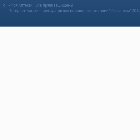
«Моя Аптека» | Все права защищены
Интернет-магазин препаратов для повышения потенции “Моя аптека” 201