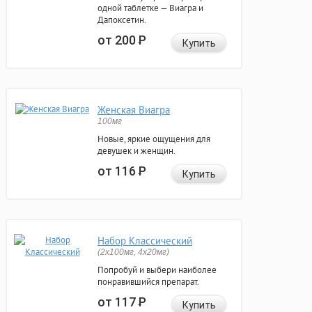
одной таблетке — Виагра и
Дапоксетин.
от 200
Р
Купить
Женская Виагра
100мг
Новые, яркие ощущения для
девушек и женщин.
от 116
Р
Купить
Набор Классический
(2x100мг, 4x20мг)
Попробуй и выбери наиболее
понравившийся препарат.
от 117
Р
Купить