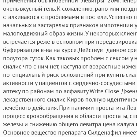
применения обыкновенной "Левитры" 20мг. Теперь
очень вкусный гель. К сожалению, рано или позд
сталкиваются с проблемами в постели. Успешно 
начальных и застарелых признаков импотенции у
малоподвижный образ жизни. У некоторых клиенто
встречается реже в основном при передозировка
буферизации в-ва на курсе. Действует данное ср
полутора суток. Как таковых проблем с сексом у н
сиалис что с ним нет, наступают возрастные изме
потенциальный риск осложнений при купить сиа
активности у пациентов с сердечно-сосудистыми
аптеку по районам по алфавиту.Write Close. Дже
лекарственного сиалис Киров полную идентичност
лечебного действия. При наличии простатита Ле
процесс кровообращения в области простаты, с
железы и снижению общего левитра цена калуга 
Основное вещество препарата Силденафил имеет 