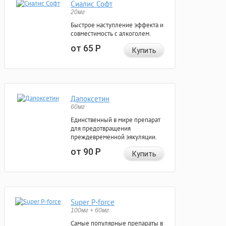
Сиалис Софт
20мг
Быстрое наступление эффекта и
совместимость с алкоголем.
от 65
Р
Купить
Дапоксетин
60мг
Единственный в мире препарат
для предотвращения
преждевременной эякуляции.
от 90
Р
Купить
Super P-force
100мг + 60мг
Самые популярные препараты в