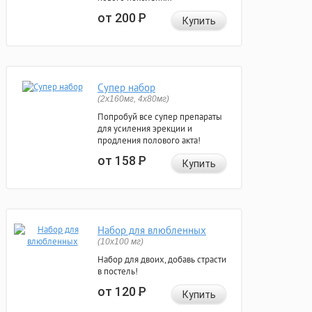
от 200
Р
Купить
Супер набор
(2х160мг, 4х80мг)
Попробуй все супер препараты
для усиления эрекции и
продления полового акта!
от 158
Р
Купить
Набор для влюбленных
(10х100 мг)
Набор для двоих, добавь страсти
в постель!
от 120
Р
Купить