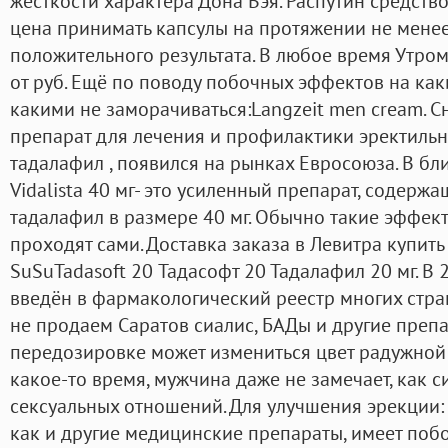
жёсткости характера Дона Вэя. Распутин средств
цена принимать капсулы на протяжении не менее
положительного результата. В любое время Утром
от руб. Ещё по поводу побочных эффектов на как
какими не заморачиваться:Langzeit men cream. 
препарат для лечения и профилактики эректиль
тадалафил , появился на рынках Евросоюза. В бл
Vidalista 40 мг- это усиленный препарат, содерж
тадалафил в размере 40 мг. Обычно такие эффек
проходят сами. Доставка заказа в Левитра купить
SuSuTadasoft 20 Тадасофт 20 Тадалафил 20 мг. В 
введён в фармакологический реестр многих стр
не продаем Саратов сиалис, БАДы и другие преп
передозировке может измениться цвет радужной 
какое-то время, мужчина даже не замечает, как 
сексуальных отношений. Для улучшения эрекции:
как и другие медицинские препараты, имеет поб