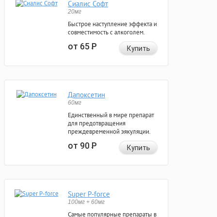
Сиалис Софт
20мг
Быстрое наступление эффекта и
совместимость с алкоголем.
от 65
Р
Купить
Дапоксетин
60мг
Единственный в мире препарат
для предотвращения
преждевременной эякуляции.
от 90
Р
Купить
Super P-force
100мг + 60мг
Самые популярные препараты в