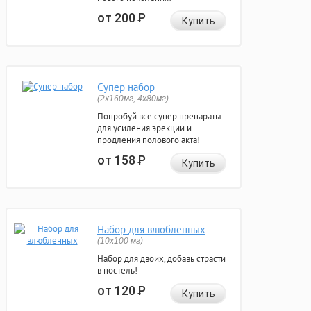
от 200
Р
Купить
Супер набор
(2х160мг, 4х80мг)
Попробуй все супер препараты
для усиления эрекции и
продления полового акта!
от 158
Р
Купить
Набор для влюбленных
(10х100 мг)
Набор для двоих, добавь страсти
в постель!
от 120
Р
Купить