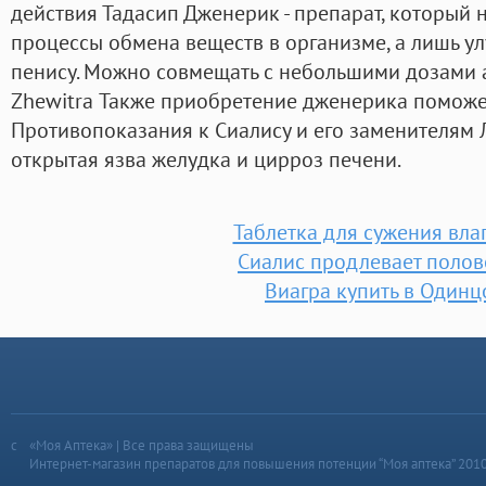
действия Тадасип Дженерик - препарат, который 
процессы обмена веществ в организме, а лишь у
пенису. Можно совмещать с небольшими дозами а
Zhewitra Также приобретение дженерика поможет
Противопоказания к Сиалису и его заменителям 
открытая язва желудка и цирроз печени.
Таблетка для сужения вла
Сиалис продлевает полов
Виагра купить в Одинц
«Моя Аптека» | Все права защищены
Интернет-магазин препаратов для повышения потенции “Моя аптека” 201