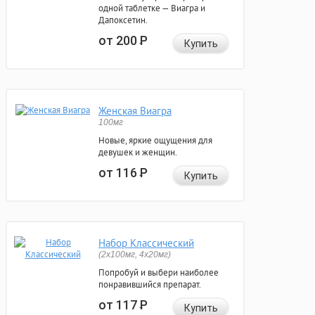
одной таблетке — Виагра и
Дапоксетин.
от 200
Р
Купить
Женская Виагра
100мг
Новые, яркие ощущения для
девушек и женщин.
от 116
Р
Купить
Набор Классический
(2x100мг, 4x20мг)
Попробуй и выбери наиболее
понравившийся препарат.
от 117
Р
Купить