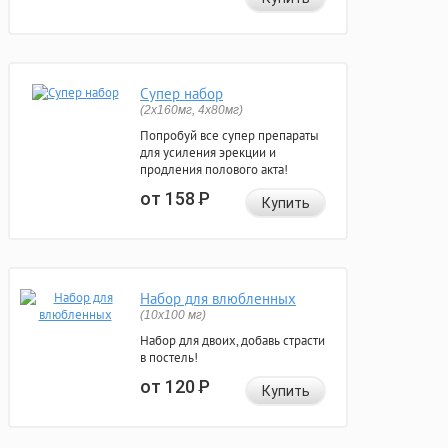
Супер набор
(2х160мг, 4х80мг)
Попробуй все супер препараты
для усиления эрекции и
продления полового акта!
от 158
Р
Купить
Набор для влюбленных
(10х100 мг)
Набор для двоих, добавь страсти
в постель!
от 120
Р
Купить