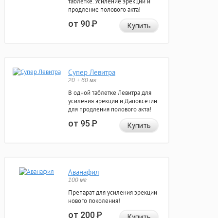
таблетке. Усиление эрекции и
продление полового акта!
от 90
Р
Купить
Супер Левитра
20 + 60 мг
В одной таблетке Левитра для
усиления эрекции и Дапоксетин
для продления полового акта!
от 95
Р
Купить
Аванафил
100 мг
Препарат для усиления эрекции
нового поколения!
от 200
Р
Купить