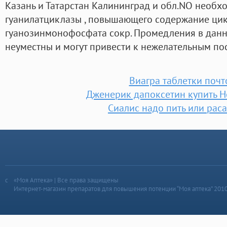
Казань и Татарстан Калининград и обл.NO необх
гуанилатциклазы , повышающего содержание ци
гуанозинмонофосфата сокр. Промедления в дан
неуместны и могут привести к нежелательным по
Виагра таблетки почт
Дженерик дапоксетин купить 
Сиалис надо пить или рас
«Моя Аптека» | Все права защищены
Интернет-магазин препаратов для повышения потенции “Моя аптека” 201