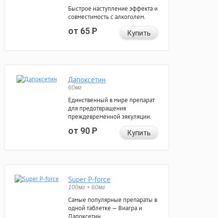
Быстрое наступление эффекта и
совместимость с алкоголем.
от 65
Р
Купить
Дапоксетин
60мг
Единственный в мире препарат
для предотвращения
преждевременной эякуляции.
от 90
Р
Купить
Super P-force
100мг + 60мг
Самые популярные препараты в
одной таблетке — Виагра и
Дапоксетин.