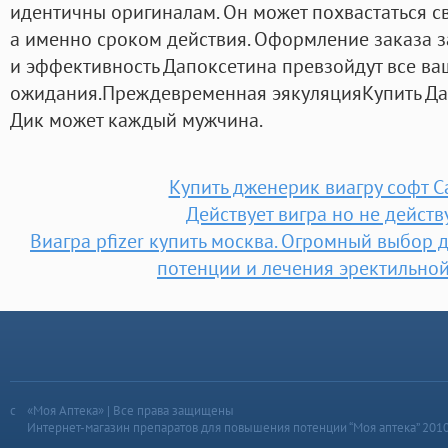
идентичны оригиналам. Он может похвастаться с
а именно сроком действия. Оформление заказа за
и эффективность Дапоксетина превзойдут все ва
ожидания.Преждевременная эякуляцияКупить Да
Дик может каждый мужчина.
Купить дженерик виагру софт 
Действует вигра но не действ
Виагра pfizer купить москва. Огромный выбор
потенции и лечения эректильно
«Моя Аптека» | Все права защищены
Интернет-магазин препаратов для повышения потенции “Моя аптека” 201