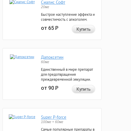
Сиалис Софт
20мг
Быстрое наступление эффекта и
совместимость с алкоголем.
от 65
Р
Купить
Дапоксетин
60мг
Единственный в мире препарат
для предотвращения
преждевременной эякуляции.
от 90
Р
Купить
Super P-force
100мг + 60мг
Самые популярные препараты в