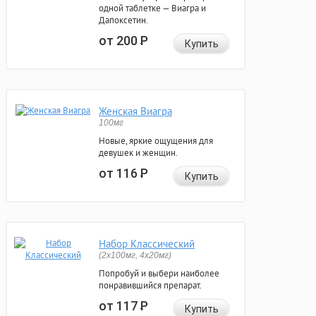
одной таблетке — Виагра и
Дапоксетин.
от 200
Р
Купить
Женская Виагра
100мг
Новые, яркие ощущения для
девушек и женщин.
от 116
Р
Купить
Набор Классический
(2x100мг, 4x20мг)
Попробуй и выбери наиболее
понравившийся препарат.
от 117
Р
Купить