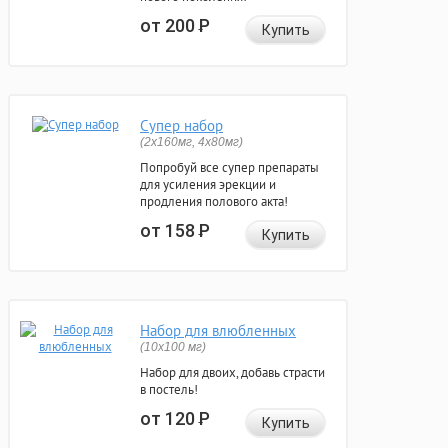
от 200
Р
Купить
Супер набор
(2х160мг, 4х80мг)
Попробуй все супер препараты
для усиления эрекции и
продления полового акта!
от 158
Р
Купить
Набор для влюбленных
(10х100 мг)
Набор для двоих, добавь страсти
в постель!
от 120
Р
Купить