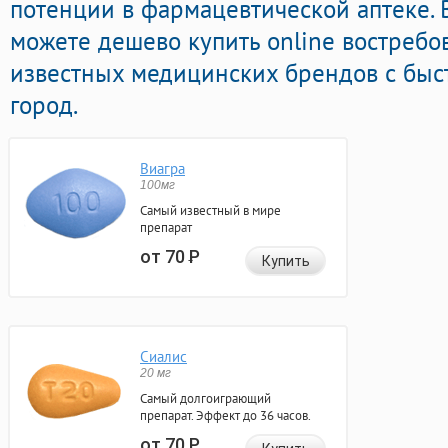
потенции в фармацевтической аптеке. 
можете дешево купить online востреб
известных медицинских брендов с быс
город.
Виагра
100мг
Самый известный в мире
препарат
от 70
Р
Купить
Сиалис
20 мг
Самый долгоиграющий
препарат. Эффект до 36 часов.
от 70
Р