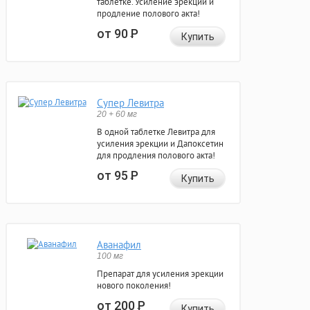
таблетке. Усиление эрекции и
продление полового акта!
от 90
Р
Купить
Супер Левитра
20 + 60 мг
В одной таблетке Левитра для
усиления эрекции и Дапоксетин
для продления полового акта!
от 95
Р
Купить
Аванафил
100 мг
Препарат для усиления эрекции
нового поколения!
от 200
Р
Купить