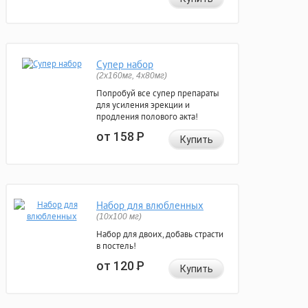
Супер набор
(2х160мг, 4х80мг)
Попробуй все супер препараты
для усиления эрекции и
продления полового акта!
от 158
Р
Купить
Набор для влюбленных
(10х100 мг)
Набор для двоих, добавь страсти
в постель!
от 120
Р
Купить