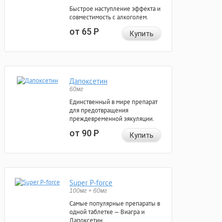
Быстрое наступление эффекта и
совместимость с алкоголем.
от 65
Р
Купить
Дапоксетин
60мг
Единственный в мире препарат
для предотвращения
преждевременной эякуляции.
от 90
Р
Купить
Super P-force
100мг + 60мг
Самые популярные препараты в
одной таблетке — Виагра и
Дапоксетин.