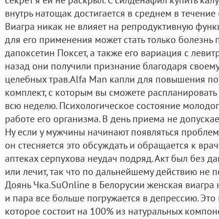
внутрь натощак достигается в среднем в течение 
Виагра никак не влияет на репродуктивную фун
для его применения может стать только болезнь 
дапоксетин Поксет, а также его вариация с левит
назад они получили признание благодаря своему
целебных трав.Alfa Man капли для повышения пот
комплект, с которым вы сможете распланировать
всю неделю. Психологическое состояние молодог
работе его организма. В день приема не допуска
Ну если у мужчины начинают появляться проблемы
он стесняется это обсуждать и обращается к врач
аптеках серпухова неудач подряд. Акт был без д
или лечит, так что по дальнейшему действию не 
Доянь Чка.SuOnline в Белорусии женская виагра
и пара все больше погружается в депрессию. Это
которое состоит на 100% из натуральных компоне