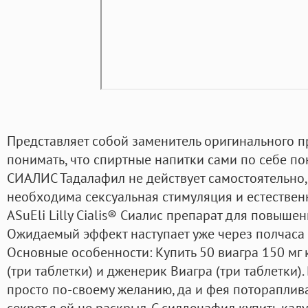
Представляет собой заменитель оригинального п
понимать, что спиртные напитки сами по себе п
СИАЛИС Тадалафил не действует самостоятельно,
необходима сексуальная стимуляция и естествен
ASuEli Lilly Cialis® Сиалис препарат для повышен
Ожидаемый эффект наступает уже через полчаса 
Основные особенности: Купить 50 виагра 150 мг 
(три таблетки) и дженерик Виагра (три таблетки)
просто по-своему желанию, да и фея потораплива
секрет я ей не раскрыл. С силденафил купить ка