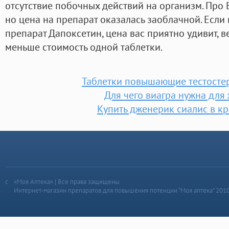
отсутствие побочных действий на организм. Про 
но цена на препарат оказалась заоблачной. Есл
препарат Дапоксетин, цена вас приятно удивит, в
меньше стоимость одной таблетки.
Таблетки повышающие тестосте
Для чего виагра нужна для
Купить дженерик сиалис в к
«Моя Аптека» | Все права защищены
Интернет-магазин препаратов для повышения потенции “Моя аптека” 201