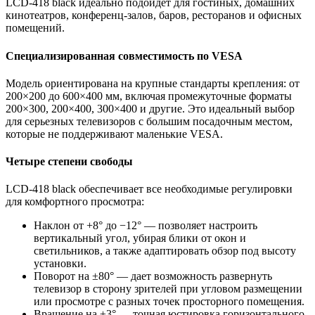
LCD-418 black идеально подойдет для гостиных, домашних
кинотеатров, конференц-залов, баров, ресторанов и офисных
помещений.
Специализированная совместимость по VESA
Модель ориентирована на крупные стандарты крепления: от
200×200 до 600×400 мм, включая промежуточные форматы
200×300, 200×400, 300×400 и другие. Это идеальный выбор
для серьезных телевизоров с большим посадочным местом,
которые не поддерживают маленькие VESA.
Четыре степени свободы
LCD-418 black обеспечивает все необходимые регулировки
для комфортного просмотра:
Наклон от +8° до −12° — позволяет настроить
вертикальный угол, убирая блики от окон и
светильников, а также адаптировать обзор под высоту
установки.
Поворот на ±80° — дает возможность развернуть
телевизор в сторону зрителей при угловом размещении
или просмотре с разных точек просторного помещения.
Вращение на ±3° — точная юстировка горизонтального