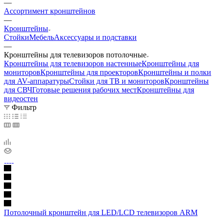
—
Ассортимент кронштейнов
—
Кронштейны
Стойки
Мебель
Аксессуары и подставки
—
Кронштейны для телевизоров потолочные
Кронштейны для телевизоров настенные
Кронштейны для
мониторов
Кронштейны для проекторов
Кронштейны и полки
для AV-аппаратуры
Стойки для ТВ и мониторов
Кронштейны
для СВЧ
Готовые решения рабочих мест
Кронштейны для
видеостен
Фильтр
Потолочный кронштейн для LED/LCD телевизоров ARM