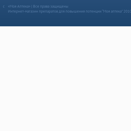
«Моя Аптека» | Все права защищены
Интернет-магазин препаратов для повышения потенции “Моя аптека” 201