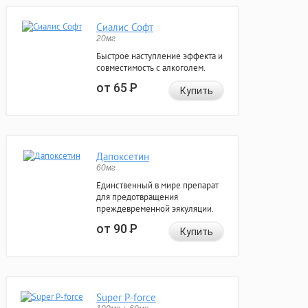
Сиалис Софт
20мг
Быстрое наступление эффекта и
совместимость с алкоголем.
от 65
Р
Купить
Дапоксетин
60мг
Единственный в мире препарат
для предотвращения
преждевременной эякуляции.
от 90
Р
Купить
Super P-force