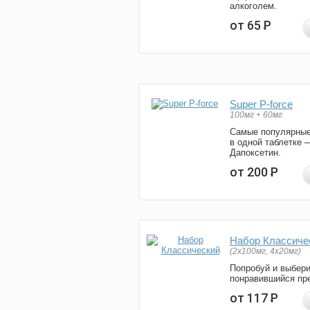
алкоголем.
от 65
Р
Super P-force
100мг + 60мг
Самые популярные
в одной таблетке 
Дапоксетин.
от 200
Р
Набор Классиче
(2x100мг, 4x20мг)
Попробуй и выбер
понравившийся пре
от 117
Р