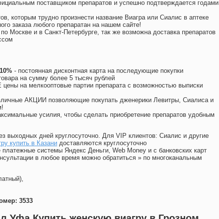
официальным поставщиком препаратов и успешно подтверждается годами
ов, которым трудно произнести название Виагра или Сиалис в аптеке
ого заказа любого препаратан на нашем сайте!
 по Москве и в Санкт-Петербурге, так же возможна доставка препаратов
ссом
 10%
- постоянная дисконтная карта на последующие покупки
товара на сумму более 5 тысяч рублей
цены на мелкооптовые партии препарата с возможностью выписки
различные АКЦИИ позволяющие покупать дженерики Левитры, Сиалиса и
!
ксимальные усилия, чтобы сделать приобретение препаратов удобным
ез выходных дней круглосуточно. Для VIP клиентов: Сиалис и другие
ру купить в Казани
доставляются круглосуточно
 платежные системы Яндекс Деньги, Web Money и с банковских карт
консультации в любое время можно обратиться
»
по многоканальным
латный),
омер: 3533
л Уфа Купить женскую виагру в Грозном