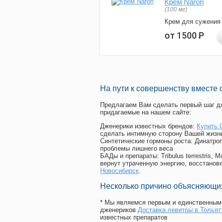
Крем Naron
(100 мг)
Крем для сужения
от 1500
Р
На пути к совершенству вместе 
Предлагаем Вам сделать первый шаг дл
придагаемые на нашем сайте:
Дженерики известных брендов:
Купить 
сделать интимную сторону Вашей жизн
Синтетические гормоны роста
: Динатро
проблемы лишнего веса
БАДы и препараты:
Tribulus terrestris
вернут утраченную энергию, восстановя
Новосибирск
.
Несколько причино объясняющих
* Мы являемся первым и единственным 
дженериков
Доставка левитры в Тольят
известных препаратов