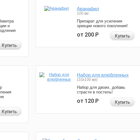
Аванафил
100 мг
Левитра
Препарат для усиления
ции и
эрекции нового поколения!
родления
от 200
Р
Купить
Купить
Набор для влюбленных
(10х100 мг)
р
Набор для двоих, добавь
иления
страсти в постель!
ия
от 120
Р
Купить
Купить