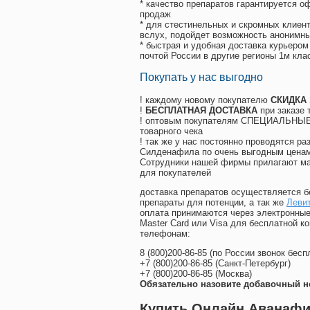
* качество препаратов гарантируется 
продаж
* для стестинельных и скромных клиент
вслух, подойдет возможность анонимны
* быстрая и удобная доставка курьером
почтой России в другие регионы 1м кла
Покупать у нас выгодно
! каждому новому покупателю
СКИДКА
!
БЕСПЛАТНАЯ ДОСТАВКА
при заказе 
! оптовым покупателям СПЕЦИАЛЬНЫЕ 
товарного чека
! так же у нас постоянно проводятся 
Силденафила по очень выгодным ценам
Cотрудники нашей фирмы прилагают ма
для покупателей
доставка препаратов осуществляется б
препараты для потенции, а так же
Левит
оплата принимаются через электронные
Master Card или Visa для бесплатной 
телефонам:
8
(800
)200-86-85
(
по России звонок бесп
+7
(800
)200-86-85
(
Санкт-Петербург)
+7
(800
)200-86-85
(
Москва)
Обязательно назовите добавочный н
Купить Онлайн Аванафи