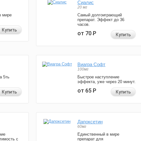
Сиалис
20 мг
в мире
Самый долгоиграющий
препарат. Эффект до 36
часов.
Купить
от 70
Р
Купить
Виагра Софт
100мг
а 5ть
Быстрое наступление
эффекта, уже через 20 минут.
от 65
Р
Купить
Купить
Дапоксетин
60мг
ние
Единственный в мире
тимость с
препарат для