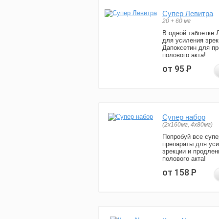
Супер Левитра
20 + 60 мг
В одной таблетке 
для усиления эрек
Дапоксетин для п
полового акта!
от 95
Р
Супер набор
(2х160мг, 4х80мг)
Попробуй все супе
препараты для ус
эрекции и продлен
полового акта!
от 158
Р