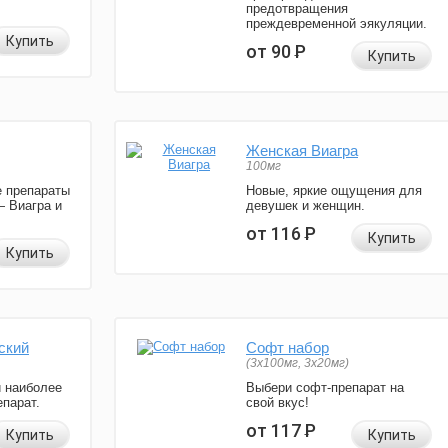
предотвращения
преждевременной эякуляции.
Купить
от 90
Р
Купить
Женская Виагра
100мг
 препараты
Новые, яркие ощущения для
— Виагра и
девушек и женщин.
от 116
Р
Купить
Купить
ский
Софт набор
(3x100мг, 3x20мг)
и наиболее
Выбери софт-препарат на
парат.
свой вкус!
от 117
Р
Купить
Купить