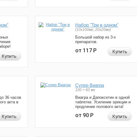
ном"
Набор "Три в одном"
)
(10x100мг, 20x20мг)
рных
Большой набор из 3-х
ления
препаратов.
аборе!
от 117
Р
Купить
Купить
Супер Виагра
100 + 60 мг
до 36 часов
Виагра и Дапоксетин в одной
ого акта в
таблетке. Усиление эрекции и
продление полового акта!
от 90
Р
Купить
Купить