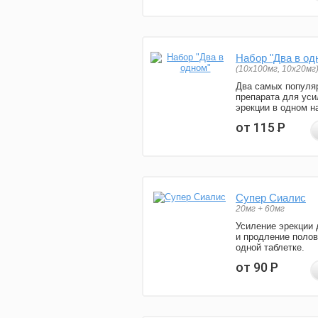
Набор "Два в од
(10x100мг, 10x20мг
Два самых популя
препарата для уси
эрекции в одном н
от 115
Р
Супер Сиалис
20мг + 60мг
Усиление эрекции 
и продление полов
одной таблетке.
от 90
Р