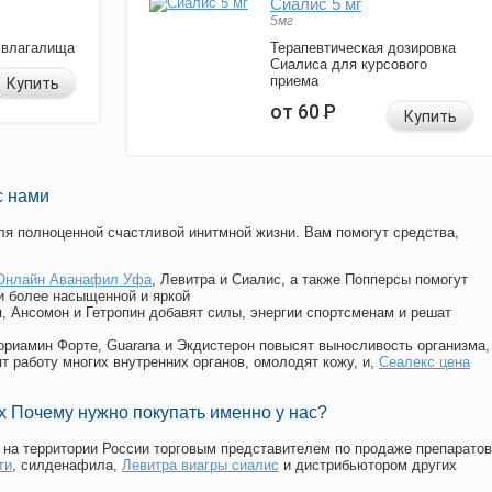
Сиалис 5 мг
5мг
 влагалища
Терапевтическая дозировка
Сиалиса для курсового
приема
Купить
от 60
Р
Купить
с нами
я полноценной счастливой инитмной жизни. Вам помогут средства,
Онлайн Аванафил Уфа
, Левитра и Сиалис, а также Попперсы помогут
и более насыщенной и яркой
п, Ансомон и Гетропин добавят силы, энергии спортсменам и решат
, Мориамин Форте, Guarana и Экдистерон повысят выносливость организма,
т работу многих внутренних органов, омолодят кожу, и,
Сеалекс цена
 Почему нужно покупать именно у нас?
на территории России торговым представителем по продаже препаратов
ти
, силденафила
,
Левитра виагры сиалис
и дистрибьютором других