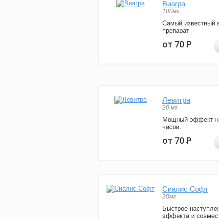
Виагра
100мг
Самый известный 
препарат
от 70
Р
Левитра
20 мг
Мощный эффект н
часов.
от 70
Р
Сиалис Софт
20мг
Быстрое наступле
эффекта и совмес