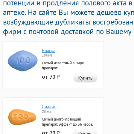
потенции и продления полового акта в
аптеке. На сайте Вы можете дешево ку
возбуждающие дубликаты востребова
фирм с почтовой доставкой по Вашему 
Виагра
100мг
Самый известный в мире
препарат
от 70
Р
Купить
Сиалис
20 мг
Самый долгоиграющий
препарат. Эффект до 36 часов.
от 70
Р