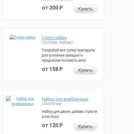
от 200
Р
Купить
Супер набор
(2х160мг, 4х80мг)
Попробуй все супер препараты
для усиления эрекции и
продления полового акта!
от 158
Р
Купить
Набор для влюбленных
(10х100 мг)
Набор для двоих, добавь страсти
в постель!
от 120
Р
Купить