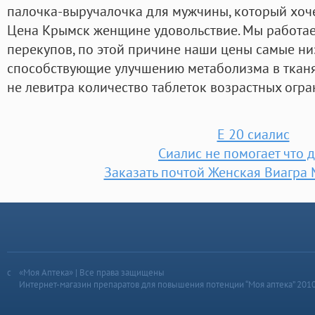
палочка-выручалочка для мужчины, который хоч
Цена Крымск женщине удовольствие. Мы работае
перекупов, по этой причине наши цены самые низ
способствующие улучшению метаболизма в тканях
не левитра количество таблеток возрастных огра
Е 20 сиалис
Сиалис не помогает что 
Заказать почтой Женская Виагра
«Моя Аптека» | Все права защищены
Интернет-магазин препаратов для повышения потенции “Моя аптека” 201