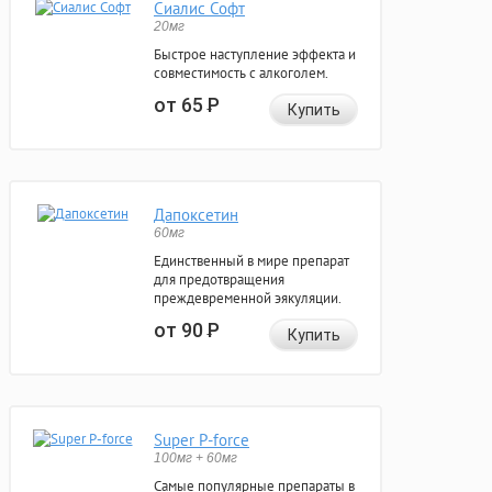
Сиалис Софт
20мг
Быстрое наступление эффекта и
совместимость с алкоголем.
от 65
Р
Купить
Дапоксетин
60мг
Единственный в мире препарат
для предотвращения
преждевременной эякуляции.
от 90
Р
Купить
Super P-force
100мг + 60мг
Самые популярные препараты в