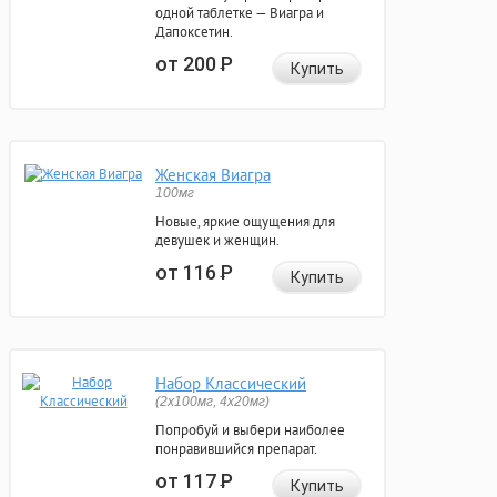
одной таблетке — Виагра и
Дапоксетин.
от 200
Р
Купить
Женская Виагра
100мг
Новые, яркие ощущения для
девушек и женщин.
от 116
Р
Купить
Набор Классический
(2x100мг, 4x20мг)
Попробуй и выбери наиболее
понравившийся препарат.
от 117
Р
Купить