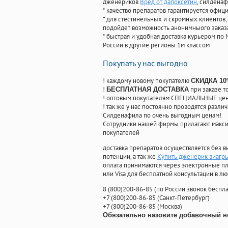
дженериков
Вред от дапоксетин
, силдена
* качество препаратов гарантируется офи
* для стестинельных и скромных клиентов,
подойдет возможность анонимныого заказа
* быстрая и удобная доставка курьером по 
России в другие регионы 1м классом
Покупать у нас выгодно
! каждому новому покупателю
СКИДКА 1
!
при заказе т
БЕСПЛАТНАЯ ДОСТАВКА
! оптовым покупателям СПЕЦИАЛЬНЫЕ цены
! так же у нас постоянно проводятся раз
Силденафила по очень выгодным ценам!
Cотрудники нашей фирмы прилагают макси
покупателей
доставка препаратов осуществляется без в
потенции, а так же
Купить дженерик виагры
оплата принимаются через электронные пл
или Visa для бесплатной консультации в л
8
(800
)200-86-85
(
по России звонок беспла
+7
(800
)200-86-85
(
Санкт-Петербург)
+7
(800
)200-86-85
(
Москва)
Обязательно назовите добавочный н