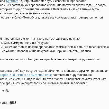
фила
,
Купить v
и дистрибьютором других известных препаратов
циальным поставщиком препаратов и успешно подтверждается годами продаж
 которым трудно произнести название Виагра или Сиалис в аптеке вслух,
 любого препаратан на нашем сайте!
Москве и в Санкт-Петербурге, так же возможна доставка препаратов почтой
- постоянная дисконтная карта на последующие покупки
0%
овара на сумму более 5 тысяч рублей
 на мелкооптовые партии препарата с возможностью выписки товарного чек
личные АКЦИИ позволяющие покупать дженерики Левитры, Сиалиса и
мальные усилия, чтобы сделать приобретение препаратов удобным для
ыходных дней круглосуточно. Для VIP клиентов: Сиалис и другие препараты дл
 орёл. Анонимно и по выгодной цене
доставляются круглосуточно
атежные системы Яндекс Деньги, Web Money и с банковских карт Master Card
юбое время можно обратиться
»
по многоканальным телефонам:
тный),
омер: 3533