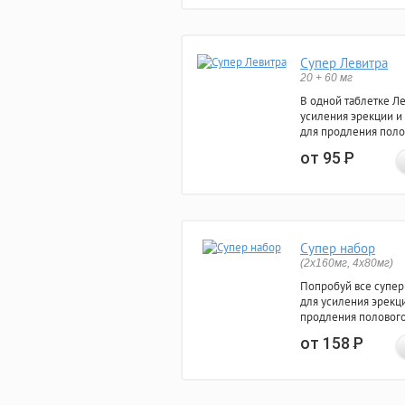
Супер Левитра
20 + 60 мг
В одной таблетке Л
усиления эрекции и
для продления поло
от 95
Р
Супер набор
(2х160мг, 4х80мг)
Попробуй все супер
для усиления эрекц
продления полового
от 158
Р