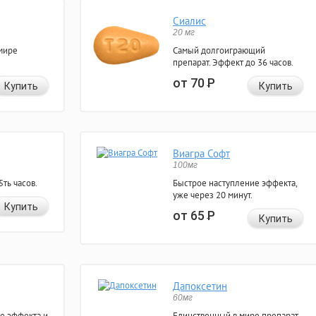
Сиалис
20 мг
мире
Самый долгоиграющий
препарат. Эффект до 36 часов.
от 70
Р
Купить
Купить
Виагра Софт
100мг
ть часов.
Быстрое наступление эффекта,
уже через 20 минут.
Купить
от 65
Р
Купить
Дапоксетин
60мг
е эффекта и
Единственный в мире препарат