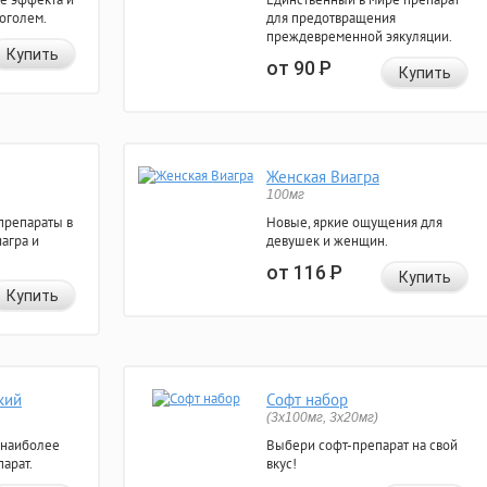
коголем.
для предотвращения
преждевременной эякуляции.
Купить
от 90
Р
Купить
Женская Виагра
100мг
препараты в
Новые, яркие ощущения для
агра и
девушек и женщин.
от 116
Р
Купить
Купить
кий
Софт набор
(3x100мг, 3x20мг)
 наиболее
Выбери софт-препарат на свой
арат.
вкус!