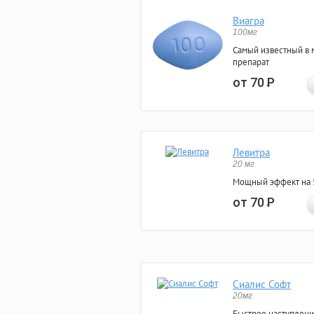
Виагра
100мг
Самый известный в 
препарат
от 70
Р
Левитра
20 мг
Мощный эффект на 5
от 70
Р
Сиалис Софт
20мг
Быстрое наступлени