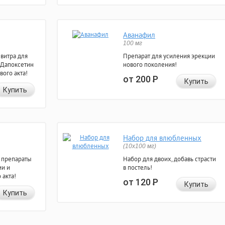
Аванафил
100 мг
евитра для
Препарат для усиления эрекции
 Дапоксетин
нового поколения!
вого акта!
от 200
Р
Купить
Купить
Набор для влюбленных
(10х100 мг)
 препараты
Набор для двоих, добавь страсти
ии и
в постель!
 акта!
от 120
Р
Купить
Купить