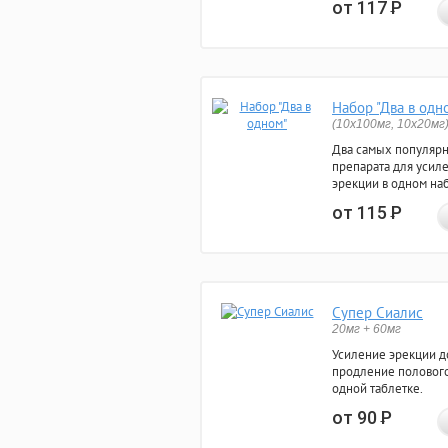
от 117
Р
Набор "Два в одн
(10x100мг, 10x20мг
Два самых популяр
препарата для усил
эрекции в одном на
от 115
Р
Супер Сиалис
20мг + 60мг
Усиление эрекции до
продление полового
одной таблетке.
от 90
Р