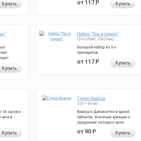
от 117
Р
Купить
Купить
ом"
Набор "Три в одном"
)
(10x100мг, 20x20мг)
ных
Большой набор из 3-х
ения
препаратов.
боре!
от 117
Р
Купить
Купить
Супер Виагра
100 + 60 мг
 36 часов и
Виагра и Дапоксетин в одной
 акта в
таблетке. Усиление эрекции и
продление полового акта!
от 90
Р
Купить
Купить