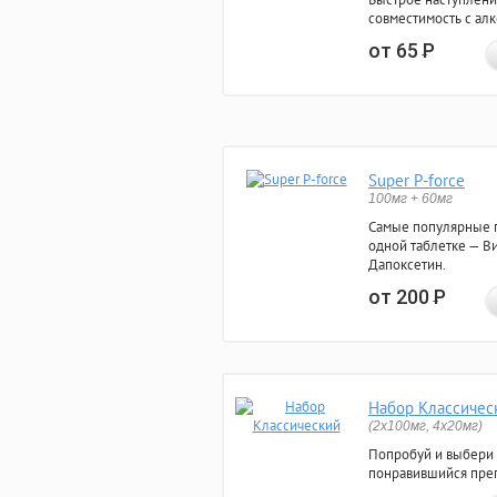
совместимость с ал
от 65
Р
Super P-force
100мг + 60мг
Самые популярные 
одной таблетке — Ви
Дапоксетин.
от 200
Р
Набор Классичес
(2x100мг, 4x20мг)
Попробуй и выбери
понравившийся преп