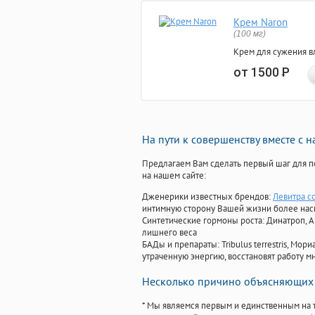
Крем Naron
(100 мг)
Крем для сужения в
от 1500
Р
На пути к совершенству вместе с 
Предлагаем Вам сделать первый шаг для п
на нашем сайте:
Дженерики известных брендов:
Левитра с
интимную сторону Вашей жизни более на
Синтетические гормоны роста
: Динатроп, 
лишнего веса
БАДы и препараты:
Tribulus terrestris, М
утраченную энергию, восстановят работу мн
Несколько причино объясняющих 
* Мы являемся первым и единственным на 