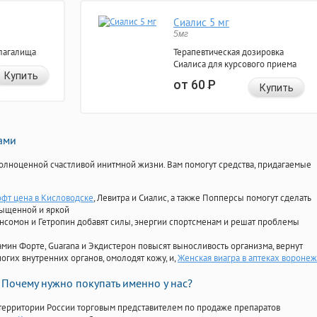
Сиалис 5 мг
5мг
лагалища
Терапевтическая дозировка
Сиалиса для курсового приема
Купить
от 60
Р
Купить
нами
олноценной счастливой инитмной жизни. Вам помогут средства, придагаемые
офт цена в Кисловодске
, Левитра и Сиалис, а также Попперсы помогут сделать
сыщенной и яркой
Ансомон и Гетропин добавят силы, энергии спортсменам и решат проблемы
ориамин Форте, Guarana и Экдистерон повысят выносливость организма, вернут
огих внутренних органов, омолодят кожу, и,
Женская виагра в аптеках воронеж
Почему нужно покупать именно у нас?
территории России торговым представителем по продаже препаратов