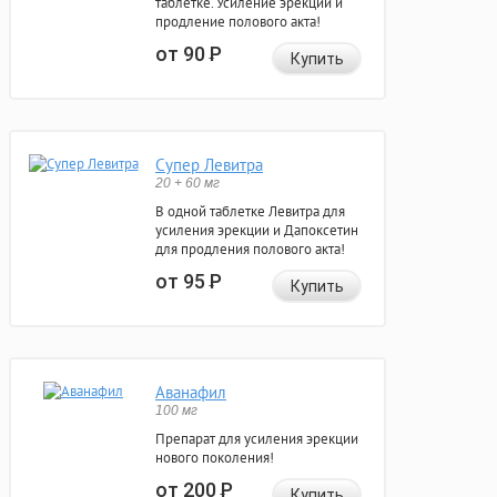
таблетке. Усиление эрекции и
продление полового акта!
от 90
Р
Купить
Супер Левитра
20 + 60 мг
В одной таблетке Левитра для
усиления эрекции и Дапоксетин
для продления полового акта!
от 95
Р
Купить
Аванафил
100 мг
Препарат для усиления эрекции
нового поколения!
от 200
Р
Купить