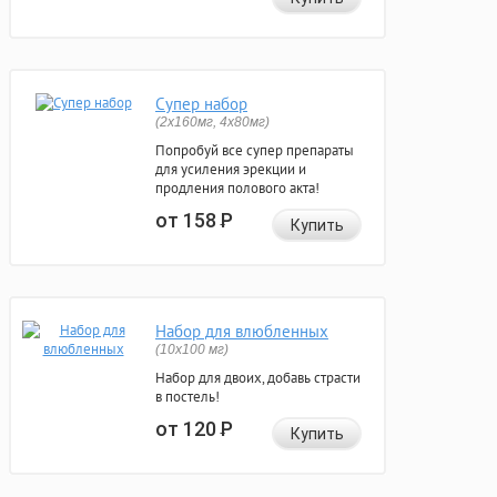
Супер набор
(2х160мг, 4х80мг)
Попробуй все супер препараты
для усиления эрекции и
продления полового акта!
от 158
Р
Купить
Набор для влюбленных
(10х100 мг)
Набор для двоих, добавь страсти
в постель!
от 120
Р
Купить