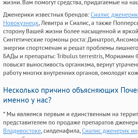
жизни. Вам помогут средства, придагаемые на на
Дженерики известных брендов:
Сиалис дженерик 
Новокузнецк
, Левитра и Сиалис, а также Поппер
сторону Вашей жизни более насыщенной и ярко
Синтетические гормоны роста
: Динатроп, Ансомо
энергии спортсменам и решат проблемы лишнего
БАДы и препараты:
Tribulus terrestris, Мориамин
повысят выносливость организма, вернут утрачен
работу многих внутренних органов, омолодят кожу
Несколько причино объясняющих Поче
именно у нас?
* Мы являемся первым и единственным на терри
представителем по продаже препаратов дженер
Владивостоке
, силденафила
,
Сиалис дженерик инд