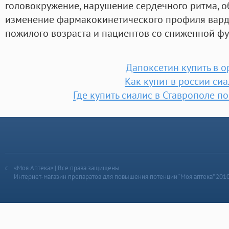
головокружение, нарушение сердечного ритма, 
изменение фармакокинетического профиля вард
пожилого возраста и пациентов со сниженной фу
Дапоксетин купить в о
Как купит в россии си
Где купить сиалис в Ставрополе п
«Моя Аптека» | Все права защищены
Интернет-магазин препаратов для повышения потенции “Моя аптека” 201