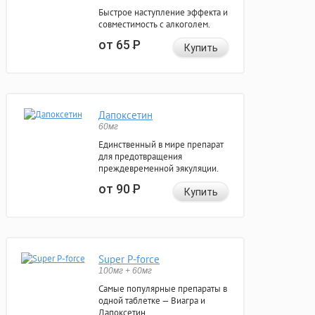
Быстрое наступление эффекта и
совместимость с алкоголем.
от 65
Р
Купить
Дапоксетин
60мг
Единственный в мире препарат
для предотвращения
преждевременной эякуляции.
от 90
Р
Купить
Super P-force
100мг + 60мг
Самые популярные препараты в
одной таблетке — Виагра и
Дапоксетин.