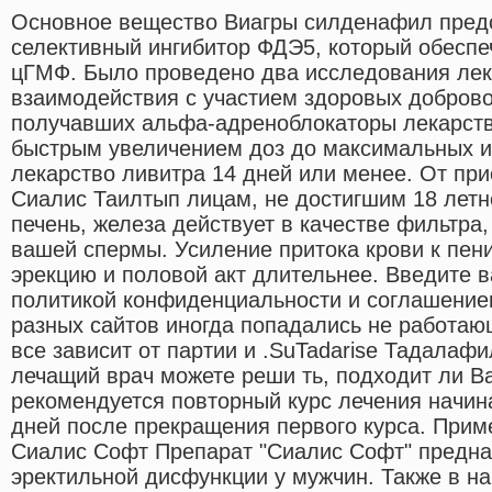
Основное вещество Виагры силденафил пред
селективный ингибитор ФДЭ5, который обеспе
цГМФ. Было проведено два исследования лек
взаимодействия с участием здоровых добров
получавших альфа-адреноблокаторы лекарств
быстрым увеличением доз до максимальных ил
лекарство ливитра 14 дней или менее. От пр
Сиалис Таилтып лицам, не достигшим 18 летне
печень, железа действует в качестве фильтра
вашей спермы. Усиление притока крови к пени
эрекцию и половой акт длительнее. Введите 
политикой конфиденциальности и соглашение
разных сайтов иногда попадались не работа
все зависит от партии и .SuTadarise Тадалафи
лечащий врач можете реши ть, подходит ли Ва
рекомендуется повторный курс лечения начина
дней после прекращения первого курса. При
Сиалис Софт Препарат "Сиалис Софт" предна
эректильной дисфункции у мужчин. Также в н