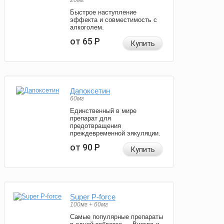
20мг
Быстрое наступление
эффекта и совместимость с
алкоголем.
от 65
Р
Купить
Дапоксетин
60мг
Единственный в мире
препарат для
предотвращения
преждевременной эякуляции.
от 90
Р
Купить
Super P-force
100мг + 60мг
Самые популярные препараты