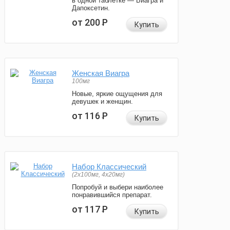
в одной таблетке — Виагра и
Дапоксетин.
от 200
Р
Купить
Женская Виагра
100мг
Новые, яркие ощущения для
девушек и женщин.
от 116
Р
Купить
Набор Классический
(2x100мг, 4x20мг)
Попробуй и выбери наиболее
понравившийся препарат.
от 117
Р
Купить