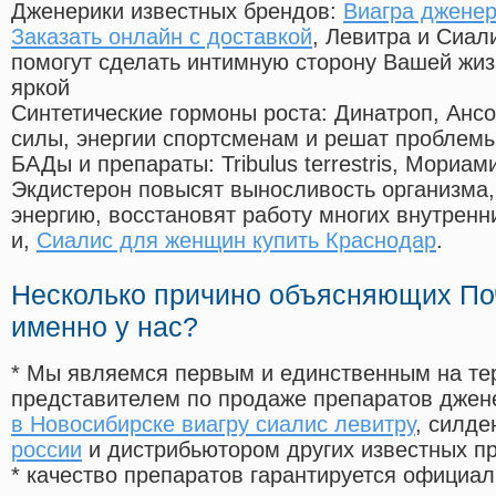
Дженерики известных брендов:
Виагра дженер
Заказать онлайн с доставкой
, Левитра и Сиал
помогут сделать интимную сторону Вашей жи
яркой
Синтетические гормоны роста
: Динатроп, Анс
силы, энергии спортсменам и решат проблем
БАДы и препараты:
Tribulus terrestris, Мориа
Экдистерон повысят выносливость организма,
энергию, восстановят работу многих внутренн
и,
Сиалис для женщин купить Краснодар
.
Несколько причино объясняющих По
именно у нас?
* Мы являемся первым и единственным на те
представителем по продаже препаратов дже
в Новосибирске виагру сиалис левитру
, силд
россии
и дистрибьютором других известных п
* качество препаратов гарантируется офици