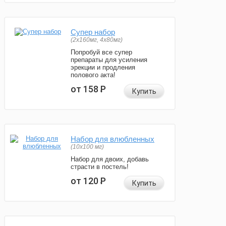
Супер набор
(2х160мг, 4х80мг)
Попробуй все супер
препараты для усиления
эрекции и продления
полового акта!
от 158
Р
Купить
Набор для влюбленных
(10х100 мг)
Набор для двоих, добавь
страсти в постель!
от 120
Р
Купить