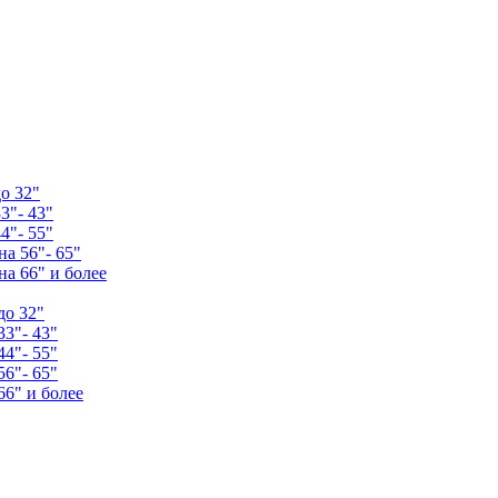
о 32"
3"- 43"
4"- 55"
а 56"- 65"
а 66" и более
до 32"
33"- 43"
44"- 55"
56"- 65"
66" и более