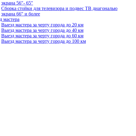
экрана 56"- 65"
Сборка стойки для телевизора и подвес ТВ диагональю
экрана 66" и более
д мастера
Выезд мастера за черту города до 20 км
Выезд мастера за черту города до 40 км
Выезд мастера за черту города до 60 км
Выезд мастера за черту города до 100 км