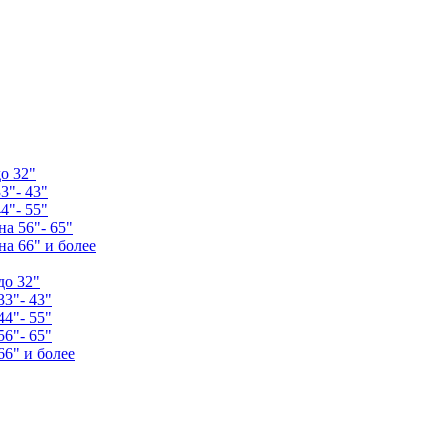
о 32"
3"- 43"
4"- 55"
а 56"- 65"
а 66" и более
до 32"
33"- 43"
44"- 55"
56"- 65"
66" и более