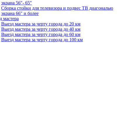
экрана 56"- 65"
Сборка стойки для телевизора и подвес ТВ диагональю
экрана 66" и более
д мастера
Выезд мастера за черту города до 20 км
Выезд мастера за черту города до 40 км
Выезд мастера за черту города до 60 км
Выезд мастера за черту города до 100 км