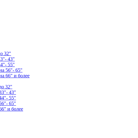
о 32"
3"- 43"
4"- 55"
а 56"- 65"
а 66" и более
до 32"
33"- 43"
44"- 55"
56"- 65"
66" и более