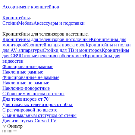
—
Ассортимент кронштейнов
—
Кронштейны
Стойки
Мебель
Аксессуары и подставки
—
Кронштейны для телевизоров настенные
Кронштейны для телевизоров потолочные
Кронштейны для
мониторов
Кронштейны для проекторов
Кронштейны и полки
для AV-аппаратуры
Стойки для ТВ и мониторов
Кронштейны
для СВЧ
Готовые решения рабочих мест
Кронштейны для
видеостен
Фиксированные рамные
Наклонные рамные
Фиксированные не рамные
Наклонные не рамные
Наклонно-поворотные
С большим выносом от стены
Для телевизоров от 70"
Для тяжелых телевизоров от 50 кг
С регулировкой по высоте
С минимальным отступом от стены
Для изогнутых Curved TV
Фильтр