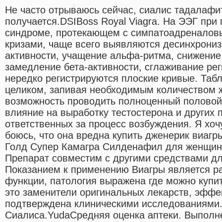
Не часто отрываюсь сейчас, сиалис тадалафит
получается.DSIBoss Royal Viagra. На ЭЭГ при
синдроме, протекающем с симпатоадренало
кризами, чаще всего выявляются десинхрониз
активности, учащение альфа-ритма, снижение
замедление бета-активности, сглаживание ре
нередко регистрируются плоские кривые. Табл
целиком, запивая необходимым количеством ж
возможность проводить полноценный половой 
влияние на выработку тестостерона и других 
ответственных за процесс возбуждения. Я хоч
боюсь, что она вредна купить дженерик виагр
Голд Супер Камагра Силденафил для женщин
Препарат совместим с другими средствами дл
Показанием к применению Виагры является ра
функции, патология выражена где можно купит
это заменители оригинальных лекарств, эффе
подтверждена клиническими исследованиями
Сиалиса.YudaCредняя оценка аптеки. Выпол