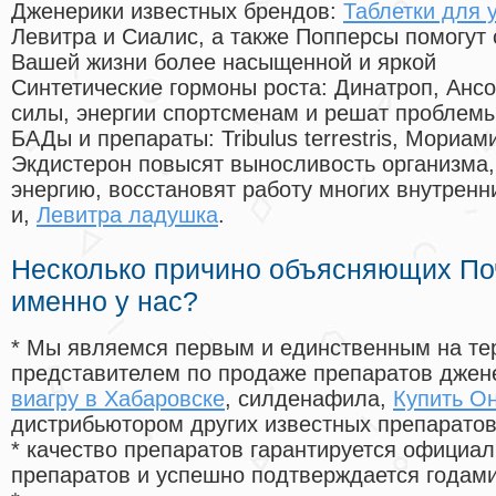
Дженерики известных брендов:
Таблетки для 
Левитра и Сиалис, а также Попперсы помогут
Вашей жизни более насыщенной и яркой
Синтетические гормоны роста
: Динатроп, Анс
силы, энергии спортсменам и решат проблем
БАДы и препараты:
Tribulus terrestris, Мориа
Экдистерон повысят выносливость организма,
энергию, восстановят работу многих внутренн
и,
Левитра ладушка
.
Несколько причино объясняющих По
именно у нас?
* Мы являемся первым и единственным на те
представителем по продаже препаратов дже
виагру в Хабаровске
, силденафила
,
Купить О
дистрибьютором других известных препарато
* качество препаратов гарантируется офици
препаратов и успешно подтверждается годам