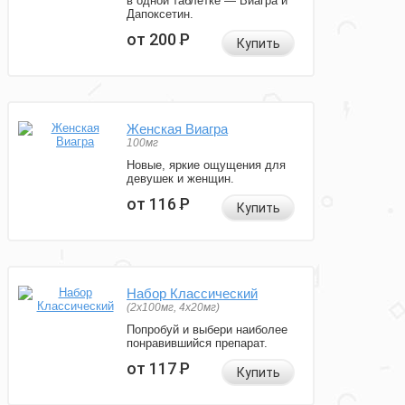
в одной таблетке — Виагра и
Дапоксетин.
от 200
Р
Купить
Женская Виагра
100мг
Новые, яркие ощущения для
девушек и женщин.
от 116
Р
Купить
Набор Классический
(2x100мг, 4x20мг)
Попробуй и выбери наиболее
понравившийся препарат.
от 117
Р
Купить