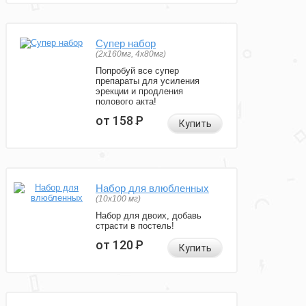
Супер набор
(2х160мг, 4х80мг)
Попробуй все супер
препараты для усиления
эрекции и продления
полового акта!
от 158
Р
Купить
Набор для влюбленных
(10х100 мг)
Набор для двоих, добавь
страсти в постель!
от 120
Р
Купить