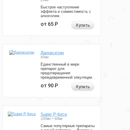
20мг
Быстрое наступление
эффекта и совместимость с
алкоголем.
от 65
Р
Купить
Дапоксетин
60мг
Единственный в мире
препарат для
предотвращения
преждевременной эякуляции.
от 90
Р
Купить
Super P-force
100мг + 60мг
Самые популярные препараты