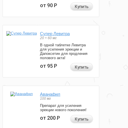
от 90
Р
Купить
Супер Левитра
20 + 60 мг
В одной таблетке Левитра
для усиления эрекции и
Дапоксетин для продления
полового акта!
от 95
Р
Купить
Аванафил
100 мг
Препарат для усиления
эрекции нового поколения!
от 200
Р
Купить