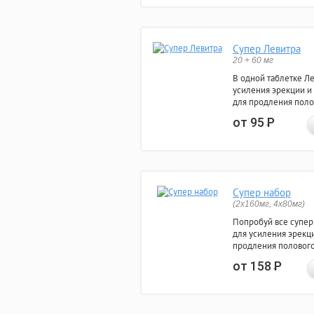
Супер Левитра
20 + 60 мг
В одной таблетке Л
усиления эрекции и
для продления поло
от 95
Р
Супер набор
(2х160мг, 4х80мг)
Попробуй все супер
для усиления эрекц
продления полового
от 158
Р