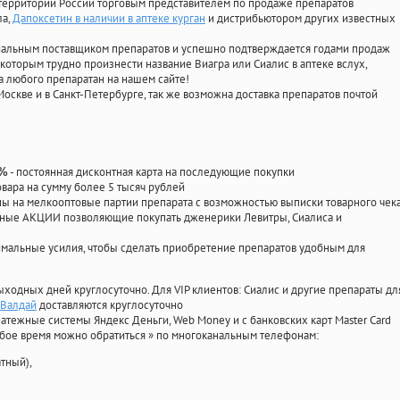
территории России торговым представителем по продаже препаратов
ла
,
Дапоксетин в наличии в аптеке курган
и дистрибьютором других известных
циальным поставщиком препаратов и успешно подтверждается годами продаж
 которым трудно произнести название Виагра или Сиалис в аптеке вслух,
 любого препаратан на нашем сайте!
Москве и в Санкт-Петербурге, так же возможна доставка препаратов почтой
- постоянная дисконтная карта на последующие покупки
0%
овара на сумму более 5 тысяч рублей
 на мелкооптовые партии препарата с возможностью выписки товарного чек
личные АКЦИИ позволяющие покупать дженерики Левитры, Сиалиса и
мальные усилия, чтобы сделать приобретение препаратов удобным для
ыходных дней круглосуточно. Для VIP клиентов: Сиалис и другие препараты дл
 Валдай
доставляются круглосуточно
атежные системы Яндекс Деньги, Web Money и с банковских карт Master Card
юбое время можно обратиться
»
по многоканальным телефонам:
тный),