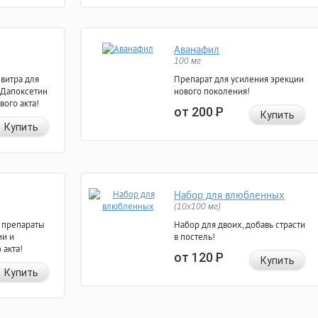
Аванафил
100 мг
евитра для
Препарат для усиления эрекции
 Дапоксетин
нового поколения!
вого акта!
от 200
Р
Купить
Купить
Набор для влюбленных
(10х100 мг)
 препараты
Набор для двоих, добавь страсти
ии и
в постель!
 акта!
от 120
Р
Купить
Купить