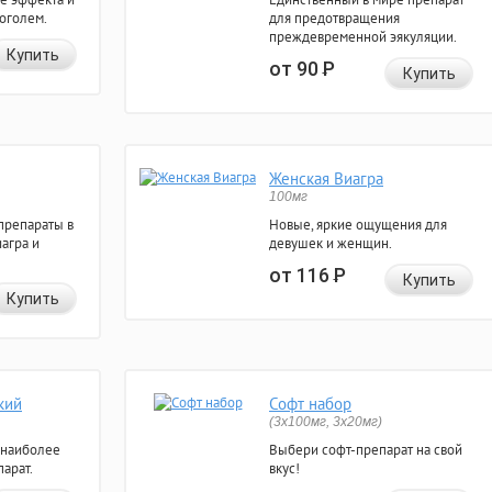
коголем.
для предотвращения
преждевременной эякуляции.
Купить
от 90
Р
Купить
Женская Виагра
100мг
препараты в
Новые, яркие ощущения для
агра и
девушек и женщин.
от 116
Р
Купить
Купить
кий
Софт набор
(3x100мг, 3x20мг)
 наиболее
Выбери софт-препарат на свой
арат.
вкус!