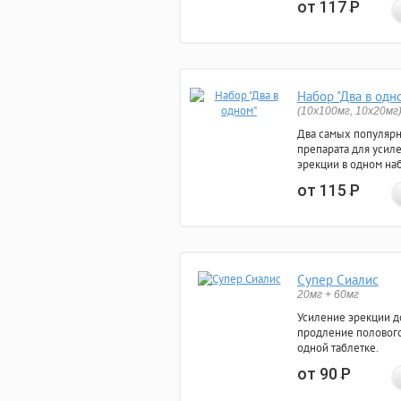
от 117
Р
Набор "Два в одн
(10x100мг, 10x20мг
Два самых популяр
препарата для усил
эрекции в одном на
от 115
Р
Супер Сиалис
20мг + 60мг
Усиление эрекции до
продление полового
одной таблетке.
от 90
Р