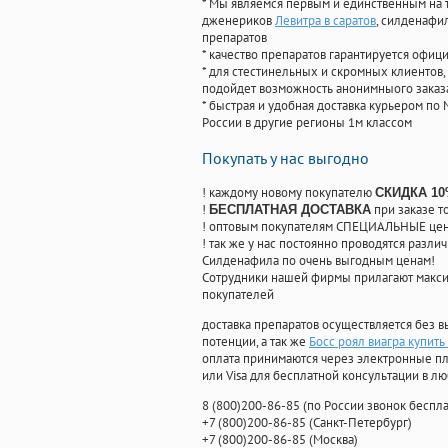
* Мы являемся первым и единственным на 
дженериков
Левитра в саратов
, силденафи
препаратов
* качество препаратов гарантируется офи
* для стестинельных и скромных клиентов,
подойдет возможность анонимныого заказа
* быстрая и удобная доставка курьером по 
России в другие регионы 1м классом
Покупать у нас выгодно
! каждому новому покупателю
СКИДКА 1
!
при заказе т
БЕСПЛАТНАЯ ДОСТАВКА
! оптовым покупателям СПЕЦИАЛЬНЫЕ цены
! так же у нас постоянно проводятся раз
Силденафила по очень выгодным ценам!
Cотрудники нашей фирмы прилагают макси
покупателей
доставка препаратов осуществляется без в
потенции, а так же
Босс роял виагра купить
оплата принимаются через электронные пл
или Visa для бесплатной консультации в л
8
(800
)200-86-85
(
по России звонок беспла
+7
(800
)200-86-85
(
Санкт-Петербург)
+7
(800
)200-86-85
(
Москва)