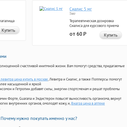
Сиалис 5 мг
5мг
лагалища
Терапевтическая дозировка
Сиалиса для курсового приема
Купить
от 60
Р
Купить
нами
олноценной счастливой инитмной жизни. Вам помогут средства, придагаемые
левитра цена купить в москве
, Левитра и Сиалис, а также Попперсы помогут
олее насыщенной и яркой
Ансомон и Гетропин добавят силы, энергии спортсменам и решат проблемы
ориамин Форте, Guarana и Экдистерон повысят выносливость организма, вернут
огих внутренних органов, омолодят кожу, и,
Виагра цена в аптеке
.
Почему нужно покупать именно у нас?