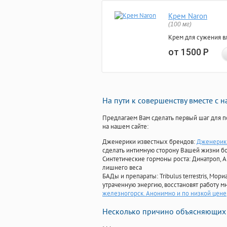
Крем Naron
(100 мг)
Крем для сужения в
от 1500
Р
На пути к совершенству вместе с 
Предлагаем Вам сделать первый шаг для п
на нашем сайте:
Дженерики известных брендов:
Дженерик 
сделать интимную сторону Вашей жизни б
Синтетические гормоны роста
: Динатроп, 
лишнего веса
БАДы и препараты:
Tribulus terrestris, М
утраченную энергию, восстановят работу мн
железногорск. Анонимно и по низкой цене
Несколько причино объясняющих 