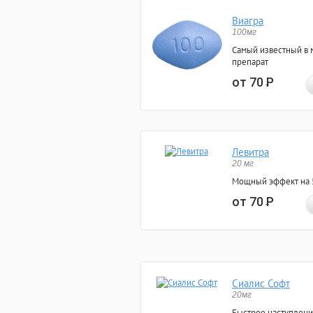
Виагра
100мг
Самый известный в 
препарат
от 70
Р
Левитра
20 мг
Мощный эффект на 5
от 70
Р
Сиалис Софт
20мг
Быстрое наступлени