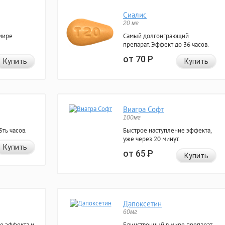
Сиалис
20 мг
мире
Самый долгоиграющий
препарат. Эффект до 36 часов.
от 70
Р
Купить
Купить
Виагра Софт
100мг
ть часов.
Быстрое наступление эффекта,
уже через 20 минут.
Купить
от 65
Р
Купить
Дапоксетин
60мг
е эффекта и
Единственный в мире препарат