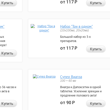
от 117
Р
Купить
Купить
ом"
Набор "Три в одном"
)
(10x100мг, 20x20мг)
ных
Большой набор из 3-х
ения
препаратов.
боре!
от 117
Р
Купить
Купить
Супер Виагра
100 + 60 мг
 36 часов и
Виагра и Дапоксетин в одной
 акта в
таблетке. Усиление эрекции и
продление полового акта!
от 90
Р
Купить
Купить