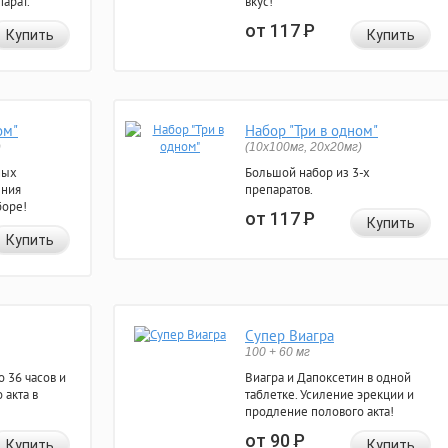
арат.
вкус!
от 117
Р
Купить
Купить
ом"
Набор "Три в одном"
)
(10x100мг, 20x20мг)
ных
Большой набор из 3-х
ения
препаратов.
боре!
от 117
Р
Купить
Купить
Супер Виагра
100 + 60 мг
 36 часов и
Виагра и Дапоксетин в одной
 акта в
таблетке. Усиление эрекции и
продление полового акта!
от 90
Р
Купить
Купить