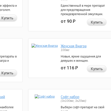
е эффекта и
Единственный в мире препарат
коголем.
для предотвращения
преждевременной эякуляции.
Купить
от 90
Р
Купить
Женская Виагра
100мг
препараты в
Новые, яркие ощущения для
агра и
девушек и женщин.
от 116
Р
Купить
Купить
кий
Софт набор
(3x100мг, 3x20мг)
 наиболее
Выбери софт-препарат на свой