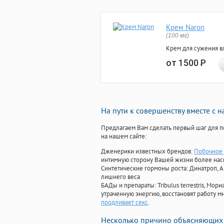
Крем Naron
(100 мг)
Крем для сужения в
от 1500
Р
На пути к совершенству вместе с 
Предлагаем Вам сделать первый шаг для п
на нашем сайте:
Дженерики известных брендов:
Побочное 
интимную сторону Вашей жизни более на
Синтетические гормоны роста
: Динатроп, 
лишнего веса
БАДы и препараты:
Tribulus terrestris, М
утраченную энергию, восстановят работу мн
продливает секс
.
Несколько причино объясняющих 