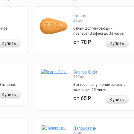
Сиалис
20 мг
мире
Самый долгоиграющий
препарат. Эффект до 36 часов.
от 70
Р
Купить
Купить
Виагра Софт
100мг
ть часов.
Быстрое наступление эффекта,
уже через 20 минут.
Купить
от 65
Р
Купить
Дапоксетин
60мг