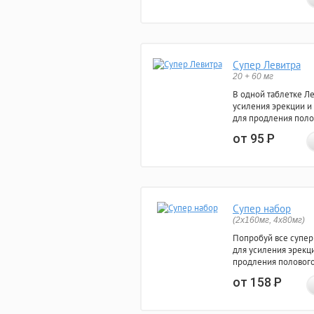
Супер Левитра
20 + 60 мг
В одной таблетке Л
усиления эрекции и
для продления поло
от 95
Р
Супер набор
(2х160мг, 4х80мг)
Попробуй все супер
для усиления эрекц
продления полового
от 158
Р