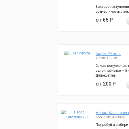
Быстрое наступлени
совместимость с ал
от 65
Р
Super P-force
100мг + 60мг
Самые популярные 
одной таблетке — Ви
Дапоксетин.
от 200
Р
Набор Классичес
(2x100мг, 4x20мг)
Попробуй и выбери