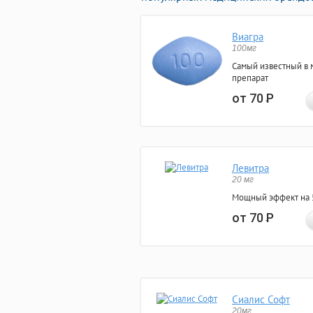
Виагра
100мг
Самый известный в 
препарат
от 70
Р
Левитра
20 мг
Мощный эффект на 5
от 70
Р
Сиалис Софт
20мг