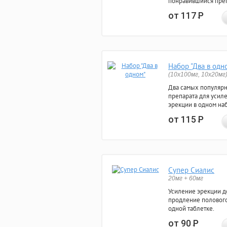
понравившийся преп
от 117
Р
Набор "Два в одн
(10x100мг, 10x20мг
Два самых популяр
препарата для усил
эрекции в одном на
от 115
Р
Супер Сиалис
20мг + 60мг
Усиление эрекции до
продление полового
одной таблетке.
от 90
Р