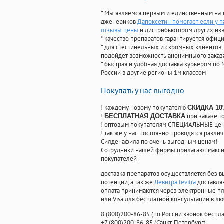
* Мы являемся первым и единственным на 
дженериков
Дапоксетин помогает если у п
отзывы цены
и дистрибьютором других из
* качество препаратов гарантируется офи
* для стестинельных и скромных клиентов,
подойдет возможность анонимныого заказа
* быстрая и удобная доставка курьером по 
России в другие регионы 1м классом
Покупать у нас выгодно
! каждому новому покупателю
СКИДКА 1
!
при заказе т
БЕСПЛАТНАЯ ДОСТАВКА
! оптовым покупателям СПЕЦИАЛЬНЫЕ цены
! так же у нас постоянно проводятся раз
Силденафила по очень выгодным ценам!
Cотрудники нашей фирмы прилагают макси
покупателей
доставка препаратов осуществляется без в
потенции, а так же
Левитра levitra
доставля
оплата принимаются через электронные пл
или Visa для бесплатной консультации в л
8
(800
)200-86-85
(
по России звонок беспла
+7
(800
)200-86-85
(
Санкт-Петербург)