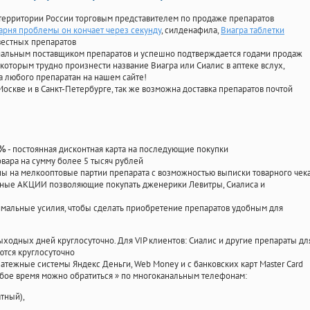
территории России торговым представителем по продаже препаратов
арня проблемы он кончает через секунду
, силденафила
,
Виагра таблетки
вестных препаратов
циальным поставщиком препаратов и успешно подтверждается годами продаж
 которым трудно произнести название Виагра или Сиалис в аптеке вслух,
 любого препаратан на нашем сайте!
Москве и в Санкт-Петербурге, так же возможна доставка препаратов почтой
- постоянная дисконтная карта на последующие покупки
0%
овара на сумму более 5 тысяч рублей
 на мелкооптовые партии препарата с возможностью выписки товарного чек
личные АКЦИИ позволяющие покупать дженерики Левитры, Сиалиса и
мальные усилия, чтобы сделать приобретение препаратов удобным для
ыходных дней круглосуточно. Для VIP клиентов: Сиалис и другие препараты дл
ются круглосуточно
атежные системы Яндекс Деньги, Web Money и с банковских карт Master Card
юбое время можно обратиться
»
по многоканальным телефонам:
тный),