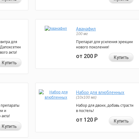
Аванафил
100 мг
евитра для
Препарат для усиления эрекции
 Дапоксетин
нового поколения!
вого акта!
от 200
Р
Купить
Купить
Набор для влюбленных
(10х100 мг)
 препараты
Набор для двоих, добавь страсти
ии и
в постель!
 акта!
от 120
Р
Купить
Купить