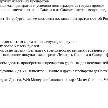
других известных препаратов
авщиком препаратов и успешно подтверждается годами продаж
но произнести название Виагра или Сиалис в аптеке вслух, под
нкт-Петербурге, так же возможна доставка препаратов почтой Ро
ая дисконтная карта на последующие покупки
му более 5 тысяч рублей
овые партии препарата с возможностью выписки товарного ч
 позволяющие покупать дженерики Левитры, Сиалиса и Силдена
обы сделать приобретение препаратов удобным для покупателей
суточно. Для VIP клиентов: Сиалис и другие препараты для поте
екс Деньги, Web Money и с банковских карт Master Card или Vi