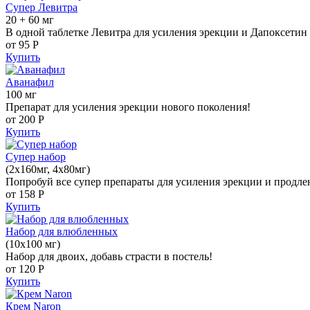
Супер Левитра
20 + 60 мг
В одной таблетке Левитра для усиления эрекции и Дапоксетин 
от 95
Р
Купить
Аванафил
100 мг
Препарат для усиления эрекции нового поколения!
от 200
Р
Купить
Супер набор
(2х160мг, 4х80мг)
Попробуй все супер препараты для усиления эрекции и продле
от 158
Р
Купить
Набор для влюбленных
(10х100 мг)
Набор для двоих, добавь страсти в постель!
от 120
Р
Купить
Крем Naron