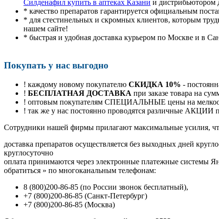
Силденафил купить в аптеках Казани
и дистрибьютором 
* качество препаратов гарантируется официальным пост
* для стестинельных и скромных клиентов, которым труд
нашем сайте!
* быстрая и удобная доставка курьером по Москве и в Са
Покупать у нас выгодно
! каждому новому покупателю
СКИДКА 10%
- постоянн
!
БЕСПЛАТНАЯ ДОСТАВКА
при заказе товара на сум
! оптовым покупателям СПЕЦИАЛЬНЫЕ цены на мелкоопт
! так же у нас постоянно проводятся различные АКЦИИ
Cотрудники нашей фирмы прилагают максимальные усилия, чт
доставка препаратов осуществляется без выходных дней кругло
круглосуточно
оплата принимаются через электронные платежные системы Янд
обратиться
»
по многоканальным телефонам:
8
(800
)200-86-85
(
по России звонок бесплатный),
+7
(800
)200-86-85
(
Санкт-Петербург)
+7
(800
)200-86-85
(
Москва)