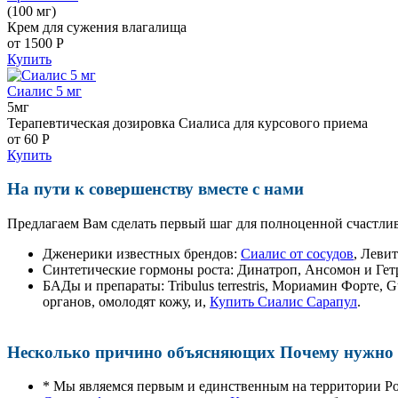
(100 мг)
Крем для сужения влагалища
от 1500
Р
Купить
Сиалис 5 мг
5мг
Терапевтическая дозировка Сиалиса для курсового приема
от 60
Р
Купить
На пути к совершенству вместе с нами
Предлагаем Вам сделать первый шаг для полноценной счастлив
Дженерики известных брендов:
Сиалис от сосудов
, Леви
Синтетические гормоны роста
: Динатроп, Ансомон и Гет
БАДы и препараты:
Tribulus terrestris, Мориамин Форте
органов, омолодят кожу, и,
Купить Сиалис Сарапул
.
Несколько причино объясняющих Почему нужно п
* Мы являемся первым и единственным на территории Р