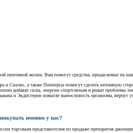
ой инитмной жизни. Вам помогут средства, придагаемые на наш
тра и Сиалис, а также Попперсы помогут сделать интимную сто
ропин добавят силы, энергии спортсменам и решат проблемы ли
, Guarana и Экдистерон повысят выносливость организма, вернут
окупать именно у нас?
оссии торговым представителем по продаже препаратов дженер