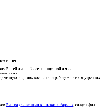
ем сайте:
рону Вашей жизни более насыщенной и яркой
шнего веса
 утраченную энергию, восстановят работу многих внутренних
иков
Виагра для женщин в аптеках хабаровск
, силденафила
,