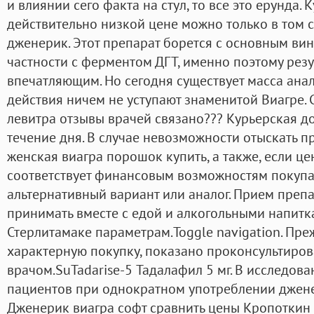
и влиянии сего факта на стул, то все это ерунда. 
действительно низкой цене можно только в том сл
дженерик. Этот препарат борется с основным ви
частности с ферментом ДГТ, именно поэтому резу
впечатляющим. Но сегодня существует масса анал
действия ничем не уступают знаменитой Виагре. 
левитра отзывы врачей связано??? Курьерская до
течение дня. В случае невозможности отыскать п
женская виагра порошок купить, а также, если це
соответствует финансовым возможностям покупа
альтернативный вариант или аналог. Прием преп
принимать вместе с едой и алкогольными напитка
Стерлитамаке параметрам.Toggle navigation. Пр
характерную покупку, показано проконсультиров
врачом.SuTadarise-5 Тадалафил 5 мг. В исследов
пациентов при однократном употреблении джене
Дженерик виагра софт сравнить цены Кропоткин