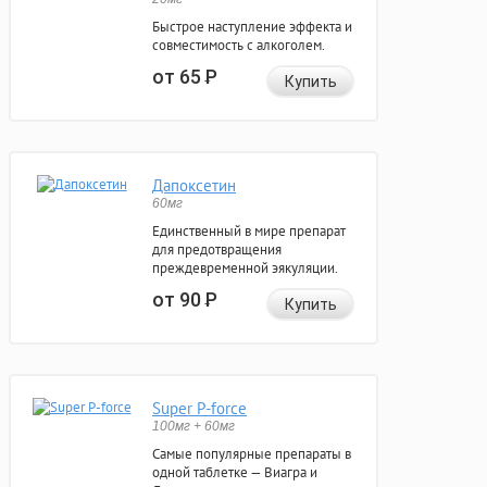
Быстрое наступление эффекта и
совместимость с алкоголем.
от 65
Р
Купить
Дапоксетин
60мг
Единственный в мире препарат
для предотвращения
преждевременной эякуляции.
от 90
Р
Купить
Super P-force
100мг + 60мг
Самые популярные препараты в
одной таблетке — Виагра и