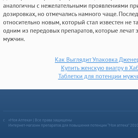
аналогичны с нежелательными проявлениями пр
дозировках, но отмечались намного чаще. После
относительно новым, который стал известен не та
одним из передовых препаратов, которые лечат 
мужчин.
Как Выглядит Упаковка Джене
Купить женскую виагру в Ха
Таблетки для потенции мужч
«Моя Аптека» | Все права защищены
Интернет-магазин препаратов для повышения потенции “Моя аптека” 201