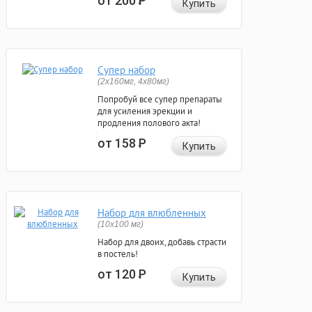
от 200
Р
Купить
Супер набор
(2х160мг, 4х80мг)
Попробуй все супер препараты
для усиления эрекции и
продления полового акта!
от 158
Р
Купить
Набор для влюбленных
(10х100 мг)
Набор для двоих, добавь страсти
в постель!
от 120
Р
Купить