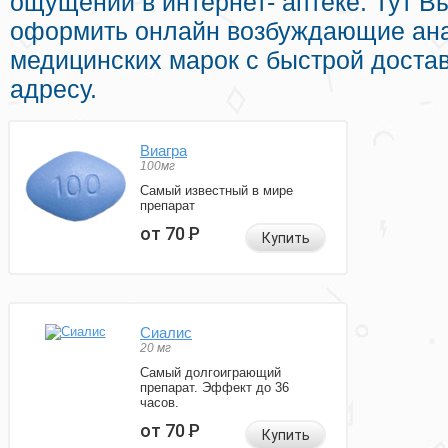
ощущений в интернет- аптеке. Тут В
оформить онлайн возбуждающие ана
медицинских марок с быстрой доста
адресу.
Виагра
100мг
Самый известный в мире
препарат
от 70
Р
Купить
Сиалис
20 мг
Самый долгоиграющий
препарат. Эффект до 36
часов.
от 70
Р
Купить