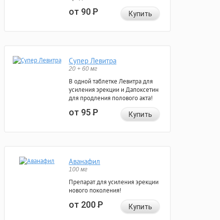
от 90
Р
Купить
Супер Левитра
20 + 60 мг
В одной таблетке Левитра для
усиления эрекции и Дапоксетин
для продления полового акта!
от 95
Р
Купить
Аванафил
100 мг
Препарат для усиления эрекции
нового поколения!
от 200
Р
Купить