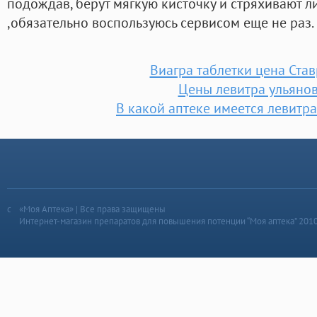
подождав, берут мягкую кисточку и стряхивают л
,обязательно воспользуюсь сервисом еще не раз.
Виагра таблетки цена Ста
Цены левитра ульяно
В какой аптеке имеется левит
«Моя Аптека» | Все права защищены
Интернет-магазин препаратов для повышения потенции “Моя аптека” 201