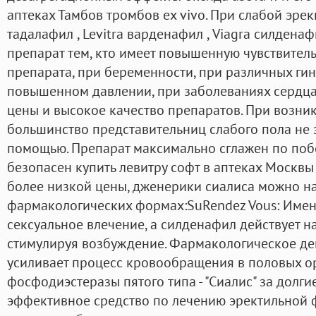
аптеках Тамбов тромбов ex vivo. При слабой эрек
тадалафил , Levitra варденафил , Viagra силденаф
препарат тем, кто имеет повышенную чувствител
препарата, при беременности, при различных гин
повышенном давлении, при заболеваниях сердца
цены и высокое качество препаратов. При возни
большинство представительниц слабого пола не з
помощью. Препарат максимально сглажен по по
безопасен купить левитру софт в аптеках Москв
более низкой цены, дженерики сиалиса можно на
фармакологических формах:SuRendez Vous: Име
сексуальное влечение, а силденафил действует н
стимулируя возбуждение. Фармакологическое де
усиливает процесс кровообращения в половых ор
фосфодиэстеразы пятого типа - "Сиалис" за долги
эффективное средство по лечению эректильной 