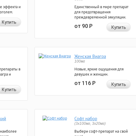
е эффекта и
Единственный в мире препарат
коголем.
для предотвращения
преждевременной эякуляции.
Купить
от 90
Р
Купить
Женская Виагра
100мг
препараты в
Новые, яркие ощущения для
агра и
девушек и женщин.
от 116
Р
Купить
Купить
кий
Софт набор
(3x100мг, 3x20мг)
 наиболее
Выбери софт-препарат на свой