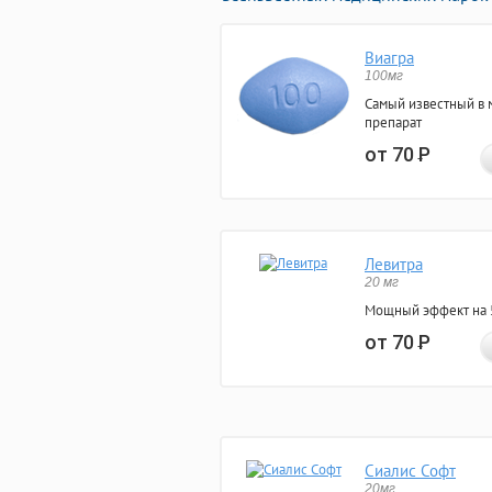
Виагра
100мг
Самый известный в 
препарат
от 70
Р
Левитра
20 мг
Мощный эффект на 5
от 70
Р
Сиалис Софт
20мг