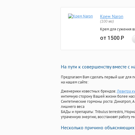
Крем Naron
(100 мг)
Крем для сужения в
от 1500
Р
На пути к совершенству вместе с 
Предлагаем Вам сделать первый шаг для п
на нашем сайте:
Дженерики известных брендов:
Левитра ку
интимную сторону Вашей жизни более на
Синтетические гормоны роста
: Динатроп, 
лишнего веса
БАДы и препараты:
Tribulus terrestris, М
утраченную энергию, восстановят работу мн
Несколько причино объясняющих 