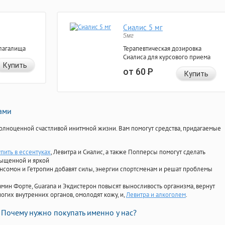
Сиалис 5 мг
5мг
лагалища
Терапевтическая дозировка
Сиалиса для курсового приема
Купить
от 60
Р
Купить
нами
олноценной счастливой инитмной жизни. Вам помогут средства, придагаемые
пить в ессентуках
, Левитра и Сиалис, а также Попперсы помогут сделать
сыщенной и яркой
Ансомон и Гетропин добавят силы, энергии спортсменам и решат проблемы
ориамин Форте, Guarana и Экдистерон повысят выносливость организма, вернут
огих внутренних органов, омолодят кожу, и,
Левитра и алкоголем
.
Почему нужно покупать именно у нас?