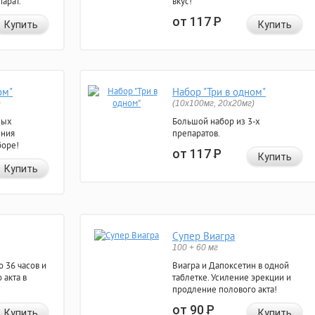
арат.
вкус!
от 117
Р
Купить
Купить
ом"
Набор "Три в одном"
)
(10x100мг, 20x20мг)
ных
Большой набор из 3-х
ения
препаратов.
боре!
от 117
Р
Купить
Купить
Супер Виагра
100 + 60 мг
 36 часов и
Виагра и Дапоксетин в одной
 акта в
таблетке. Усиление эрекции и
продление полового акта!
от 90
Р
Купить
Купить