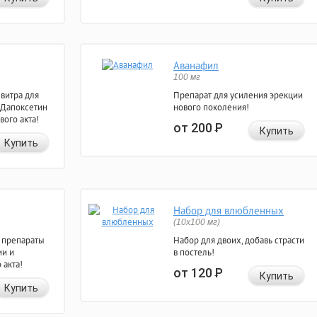
Аванафил
100 мг
евитра для
Препарат для усиления эрекции
 Дапоксетин
нового поколения!
вого акта!
от 200
Р
Купить
Купить
Набор для влюбленных
(10х100 мг)
 препараты
Набор для двоих, добавь страсти
ии и
в постель!
 акта!
от 120
Р
Купить
Купить