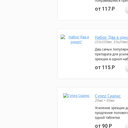
понравившийся преп
от 117
Р
Набор "Два в одн
(10x100мг, 10x20мг
Два самых популяр
препарата для усил
эрекции в одном на
от 115
Р
Супер Сиалис
20мг + 60мг
Усиление эрекции до
продление полового
одной таблетке.
от 90
Р