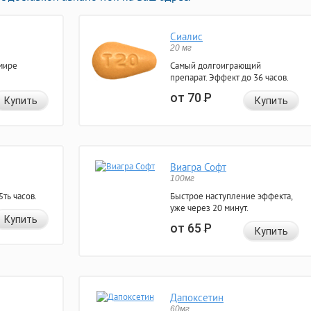
Сиалис
20 мг
мире
Самый долгоиграющий
препарат. Эффект до 36 часов.
от 70
Р
Купить
Купить
Виагра Софт
100мг
ть часов.
Быстрое наступление эффекта,
уже через 20 минут.
Купить
от 65
Р
Купить
Дапоксетин
60мг