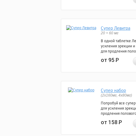
Супер Левитра
20 + 60 мг
В одной таблетке Л
усиления эрекции и
для продления поло
от 95
Р
Супер набор
(2х160мг, 4х80мг)
Попробуй все супер
для усиления эрекц
продления полового
от 158
Р