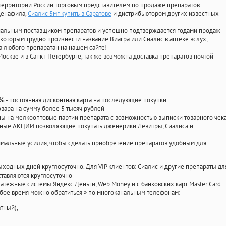
территории России торговым представителем по продаже препаратов
лденафила
,
Сиалис 5мг купить в Саратове
и дистрибьютором других известных
циальным поставщиком препаратов и успешно подтверждается годами продаж
 которым трудно произнести название Виагра или Сиалис в аптеке вслух,
 любого препаратан на нашем сайте!
Москве и в Санкт-Петербурге, так же возможна доставка препаратов почтой
- постоянная дисконтная карта на последующие покупки
0%
овара на сумму более 5 тысяч рублей
 на мелкооптовые партии препарата с возможностью выписки товарного чек
личные АКЦИИ позволяющие покупать дженерики Левитры, Сиалиса и
мальные усилия, чтобы сделать приобретение препаратов удобным для
ыходных дней круглосуточно. Для VIP клиентов: Сиалис и другие препараты дл
тавляются круглосуточно
атежные системы Яндекс Деньги, Web Money и с банковских карт Master Card
юбое время можно обратиться
»
по многоканальным телефонам:
тный),