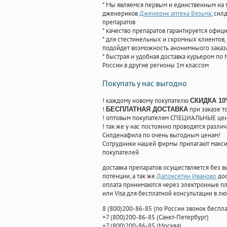
* Мы являемся первым и единственным на 
дженериков
Дженерик аптека Вязьма
, си
препаратов
* качество препаратов гарантируется офи
* для стестинельных и скромных клиентов,
подойдет возможность анонимныого заказа
* быстрая и удобная доставка курьером по 
России в другие регионы 1м классом
Покупать у нас выгодно
! каждому новому покупателю
СКИДКА 1
!
при заказе т
БЕСПЛАТНАЯ ДОСТАВКА
! оптовым покупателям СПЕЦИАЛЬНЫЕ цены
! так же у нас постоянно проводятся раз
Силденафила по очень выгодным ценам!
Cотрудники нашей фирмы прилагают макси
покупателей
доставка препаратов осуществляется без в
потенции, а так же
Дапоксетин Иваново
дос
оплата принимаются через электронные пл
или Visa для бесплатной консультации в л
8
(800
)200-86-85
(
по России звонок беспла
+7
(800
)200-86-85
(
Санкт-Петербург)
+7
(800
)200-86-85
(
Москва)