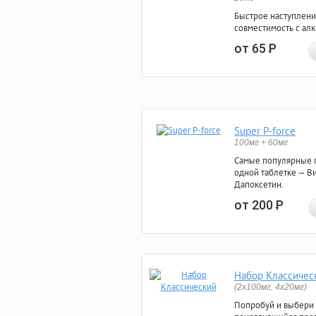
Быстрое наступлени
совместимость с ал
от 65
Р
Super P-force
100мг + 60мг
Самые популярные 
одной таблетке — Ви
Дапоксетин.
от 200
Р
Набор Классичес
(2x100мг, 4x20мг)
Попробуй и выбери