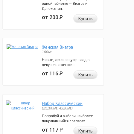
одной таблетке — Виагра и
Дапоксетин.
от 200
Р
Купить
Женская Виагра
100мг
Новые, яркие ощущения для
девушек и женщин.
от 116
Р
Купить
Набор Классический
(2x100мг, 4x20мг)
Попробуй и выбери наиболее
понравившийся препарат.
от 117
Р
Купить