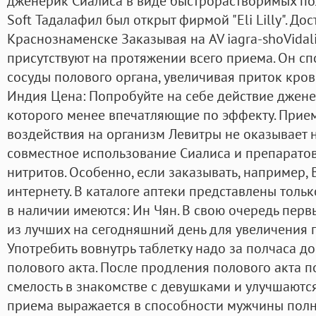
дженерик Сиалиса в виде быстрорастворимых поло
Soft Тадалафил был открыт фирмой "Eli Lilly". Дос
Краснознаменске Заказывая на AV iagra-shoVidal
присутствуют на протяжении всего приема. Он сп
сосуды полового органа, увеличивая приток крови
Индия Цена: Попробуйте на себе действие джене
которого менее впечатляющие по эффекту. Прие
воздействия на организм Левитры не оказывает 
совместное использование Сиалиса и препаратов
нитритов. Особенно, если заказывать, например,
интернету. В каталоге аптеки представлены толь
в наличии имеются: Ин Чян. В свою очередь пер
из лучших на сегодняшний день для увеличения 
Употребить вовнутрь таблетку надо за полчаса д
полового акта. После продления полового акта по
смелость в знакомстве с девушками и улучшаются
приема выражается в способности мужчины полн