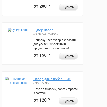
от 200
Р
Купить
Супер набор
(2х160мг, 4х80мг)
Попробуй все супер препараты
для усиления эрекции и
продления полового акта!
от 158
Р
Купить
Набор для влюбленных
(10х100 мг)
Набор для двоих, добавь страсти
в постель!
от 120
Р
Купить