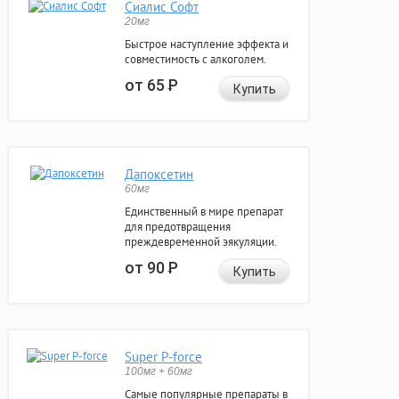
Сиалис Софт
20мг
Быстрое наступление эффекта и
совместимость с алкоголем.
от 65
Р
Купить
Дапоксетин
60мг
Единственный в мире препарат
для предотвращения
преждевременной эякуляции.
от 90
Р
Купить
Super P-force
100мг + 60мг
Самые популярные препараты в