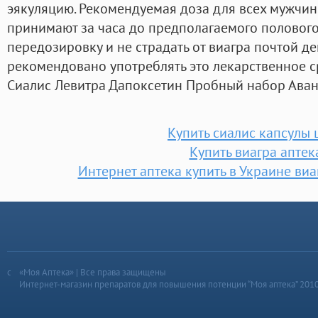
эякуляцию. Рекомендуемая доза для всех мужчин 
принимают за часа до предполагаемого полового
передозировку и не страдать от виагра почтой де
рекомендовано употреблять это лекарственное ср
Сиалис Левитра Дапоксетин Пробный набор Аван
Купить сиалис капсулы 
Купить виагра аптек
Интернет аптека купить в Украине виа
«Моя Аптека» | Все права защищены
Интернет-магазин препаратов для повышения потенции “Моя аптека” 201