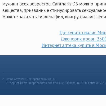
мужчин всех возрастов. Cantharis D6 можно при
вещества, призванные стимулировать сексуальное
можете заказать силденафил, виагру, сиалис, лев
Где купить сиалис Ми
Дженерик креон 250
Интернет аптека купить в Мос
«Моя Аптека» | Все права защищены
Интернет-магазин препаратов для повышения потенции “Моя аптека” 201