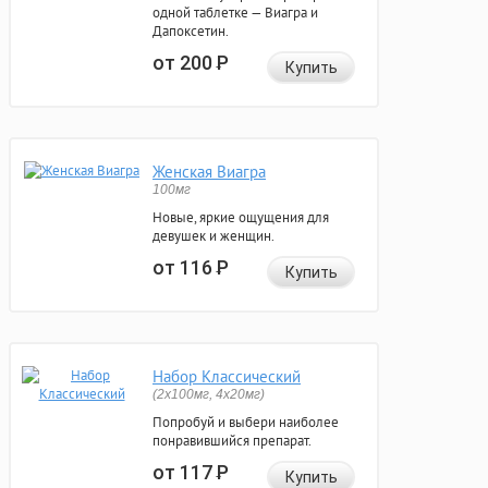
одной таблетке — Виагра и
Дапоксетин.
от 200
Р
Купить
Женская Виагра
100мг
Новые, яркие ощущения для
девушек и женщин.
от 116
Р
Купить
Набор Классический
(2x100мг, 4x20мг)
Попробуй и выбери наиболее
понравившийся препарат.
от 117
Р
Купить