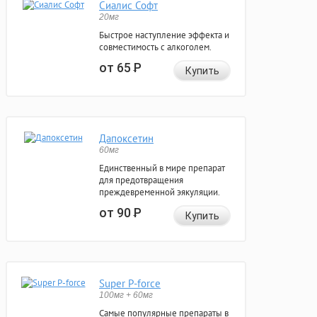
Сиалис Софт
20мг
Быстрое наступление эффекта и
совместимость с алкоголем.
от 65
Р
Купить
Дапоксетин
60мг
Единственный в мире препарат
для предотвращения
преждевременной эякуляции.
от 90
Р
Купить
Super P-force
100мг + 60мг
Самые популярные препараты в