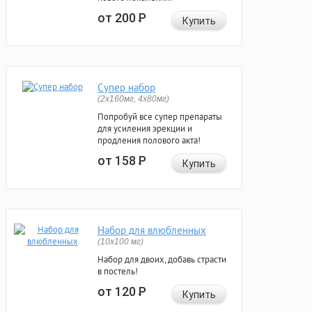
от 200
Р
Купить
Супер набор
(2х160мг, 4х80мг)
Попробуй все супер препараты
для усиления эрекции и
продления полового акта!
от 158
Р
Купить
Набор для влюбленных
(10х100 мг)
Набор для двоих, добавь страсти
в постель!
от 120
Р
Купить