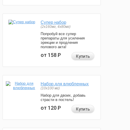
Супер набор
(2х160мг, 4х80мг)
Попробуй все супер
препараты для усиления
эрекции и продления
полового акта!
от 158
Р
Купить
Набор для влюбленных
(10х100 мг)
Набор для двоих, добавь
страсти в постель!
от 120
Р
Купить