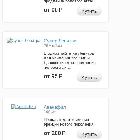
продление полового акта!
от 90
Р
Купить
Супер Левитра
20 + 60 мг
В одной таблетке Левитра
для усиления эрекции и
Дапоксетин для продления
полового акта!
от 95
Р
Купить
Аванафил
100 мг
Препарат для усиления
эрекции нового поколения!
от 200
Р
Купить