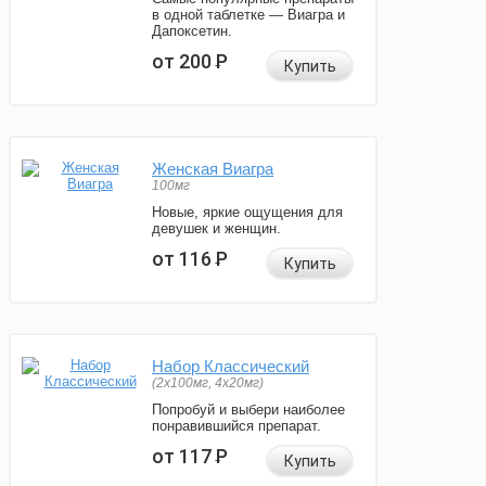
в одной таблетке — Виагра и
Дапоксетин.
от 200
Р
Купить
Женская Виагра
100мг
Новые, яркие ощущения для
девушек и женщин.
от 116
Р
Купить
Набор Классический
(2x100мг, 4x20мг)
Попробуй и выбери наиболее
понравившийся препарат.
от 117
Р
Купить