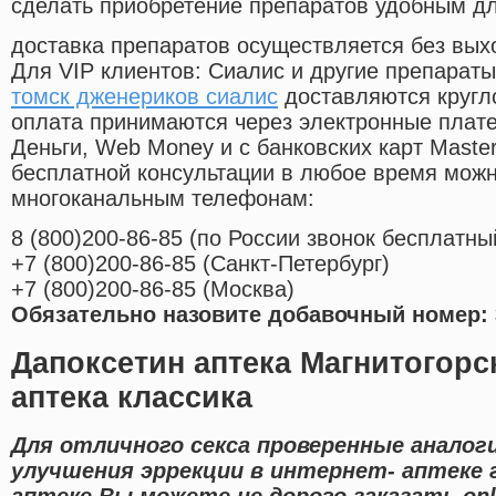
сделать приобретение препаратов удобным д
доставка препаратов осуществляется без вых
Для VIP клиентов: Сиалис и другие препараты
томск дженериков сиалис
доставляются кругл
оплата принимаются через электронные плат
Деньги, Web Money и с банковских карт Master
бесплатной консультации в любое время мож
многоканальным телефонам:
8
(800
)200-86-85
(
по России звонок бесплатны
+7
(800
)200-86-85
(
Санкт-Петербург)
+7
(800
)200-86-85
(
Москва)
Обязательно назовите добавочный номер: 
Дапоксетин аптека Магнитогорс
аптека классика
Для отличного секса проверенные аналог
улучшения эррекции в интернет- аптеке 
аптеке Вы можете не дорого заказать onl