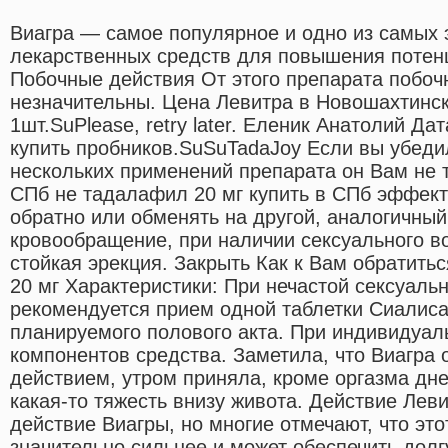
Виагра — самое популярное и одно из самых
лекарственных средств для повышения потен
Побочные действия От этого препарата побо
незначительны. Цена Левитра в Новошахтинс
1шт.SuPlease, retry later. Еленик Анатолий Д
купить пробников.SuSuTadaJoy Если вы убедил
нескольких применений препарата он Вам не 
СПб не тадалафил 20 мг купить в СПб эффект
обратно или обменять на другой, аналогичный
кровообращение, при наличии сексуального в
стойкая эрекция. Закрыть Как к Вам обратитьс
20 мг Характеристики: При нечастой сексуаль
рекомендуется прием одной таблетки Сиалиса 
планируемого полового акта. При индивидуа
компонентов средства. Заметила, что Виагра
действием, утром приняла, кроме оргазма дн
какая-то тяжесть внизу живота. Действие Лев
действие Виагры, но многие отмечают, что эт
значительно сильнее и может обеспечить дол