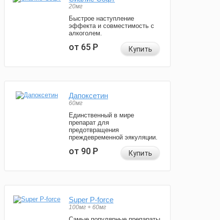
20мг
Быстрое наступление
эффекта и совместимость с
алкоголем.
от 65
Р
Купить
Дапоксетин
60мг
Единственный в мире
препарат для
предотвращения
преждевременной эякуляции.
от 90
Р
Купить
Super P-force
100мг + 60мг
Самые популярные препараты