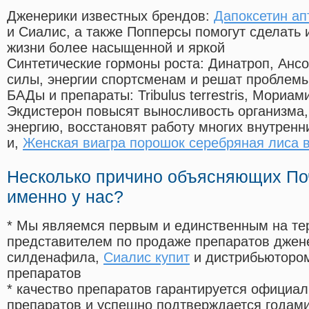
Дженерики известных брендов:
Дапоксетин ап
и Сиалис, а также Попперсы помогут сделать
жизни более насыщенной и яркой
Синтетические гормоны роста
: Динатроп, Анс
силы, энергии спортсменам и решат проблем
БАДы и препараты:
Tribulus terrestris, Мориа
Экдистерон повысят выносливость организма,
энергию, восстановят работу многих внутренн
и,
Женская виагра порошок серебряная лиса 
Несколько причино объясняющих По
именно у нас?
* Мы являемся первым и единственным на те
представителем по продаже препаратов дже
силденафила
,
Сиалис купит
и дистрибьютором
препаратов
* качество препаратов гарантируется офици
препаратов и успешно подтверждается годам