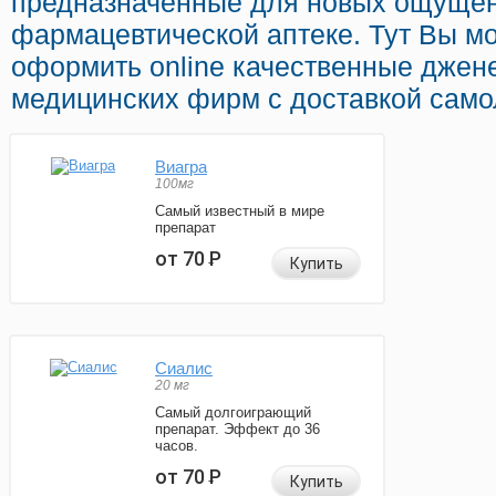
предназначенные для новых ощущен
фармацевтической аптеке. Тут Вы м
оформить online качественные джен
медицинских фирм с доставкой само
Виагра
100мг
Самый известный в мире
препарат
от 70
Р
Купить
Сиалис
20 мг
Самый долгоиграющий
препарат. Эффект до 36
часов.
от 70
Р
Купить