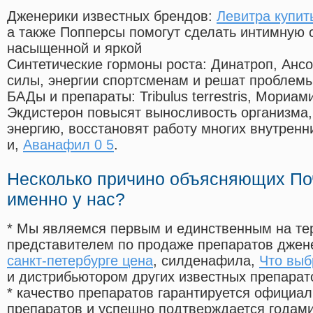
Дженерики известных брендов:
Левитра купит
а также Попперсы помогут сделать интимную 
насыщенной и яркой
Синтетические гормоны роста
: Динатроп, Анс
силы, энергии спортсменам и решат проблем
БАДы и препараты:
Tribulus terrestris, Мориа
Экдистерон повысят выносливость организма,
энергию, восстановят работу многих внутренн
и,
Аванафил 0 5
.
Несколько причино объясняющих По
именно у нас?
* Мы являемся первым и единственным на те
представителем по продаже препаратов дже
санкт-петербурге цена
, силденафила
,
Что выб
и дистрибьютором других известных препарат
* качество препаратов гарантируется офици
препаратов и успешно подтверждается годам