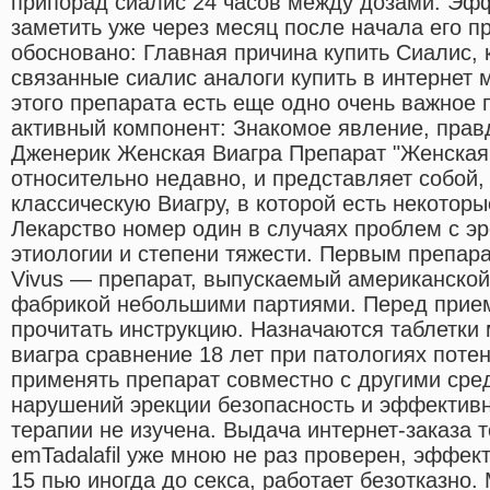
припорад сиалис 24 часов между дозами. Эфф
заметить уже через месяц после начала его п
обосновано: Главная причина купить Сиалис, 
связанные сиалис аналоги купить в интернет м
этого препарата есть еще одно очень важное 
активный компонент: Знакомое явление, пра
Дженерик Женская Виагра Препарат "Женская
относительно недавно, и представляет собой,
классическую Виагру, в которой есть некоторы
Лекарство номер один в случаях проблем с э
этиологии и степени тяжести. Первым препара
Vivus — препарат, выпускаемый американско
фабрикой небольшими партиями. Перед прие
прочитать инструкцию. Назначаются таблетки
виагра сравнение 18 лет при патологиях поте
применять препарат совместно с другими сре
нарушений эрекции безопасность и эффектив
терапии не изучена. Выдача интернет-заказа 
emTadalafil уже мною не раз проверен, эффек
15 пью иногда до секса, работает безотказно.