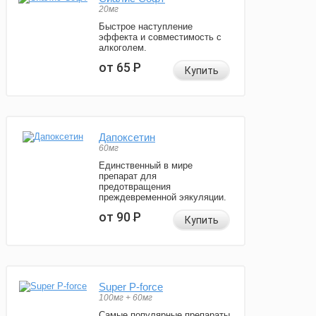
20мг
Быстрое наступление
эффекта и совместимость с
алкоголем.
от 65
Р
Купить
Дапоксетин
60мг
Единственный в мире
препарат для
предотвращения
преждевременной эякуляции.
от 90
Р
Купить
Super P-force
100мг + 60мг
Самые популярные препараты