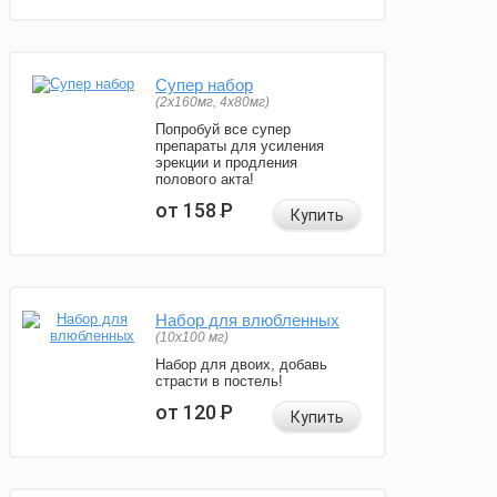
Супер набор
(2х160мг, 4х80мг)
Попробуй все супер
препараты для усиления
эрекции и продления
полового акта!
от 158
Р
Купить
Набор для влюбленных
(10х100 мг)
Набор для двоих, добавь
страсти в постель!
от 120
Р
Купить