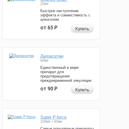
20мг
Быстрое наступление
эффекта и совместимость с
алкоголем.
от 65
Р
Купить
Дапоксетин
60мг
Единственный в мире
препарат для
предотвращения
преждевременной эякуляции.
от 90
Р
Купить
Super P-force
100мг + 60мг
Самые популярные препараты