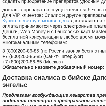
сделать приобретение препаратов удобным д
доставка препаратов осуществляется без вых
Для VIP клиентов: Сиалис и другие препараты
Купить левитру в москве цена
доставляются к
оплата принимаются через электронные плат
Деньги, Web Money и с банковских карт Master
бесплатной консультации в любое время мож
многоканальным телефонам:
8
(800
)200-86-85
(
по России звонок бесплатны
+7
(800
)200-86-85
(
Санкт-Петербург)
+7
(800
)200-86-85
(
Москва)
Обязательно назовите добавочный номер: 
Доставка сиалиса в бийске Дап
энгельс
Предлагаем возбуждающие лекарства пре
поднятия потенции в федеральной аптеке
аптеке Вы можете удобно приобрести onl