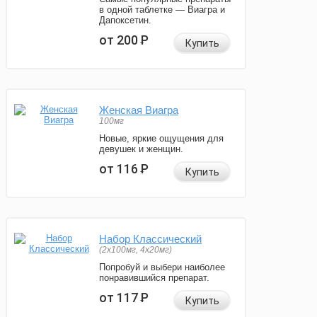
в одной таблетке — Виагра и
Дапоксетин.
от 200
Р
Купить
Женская Виагра
100мг
Новые, яркие ощущения для
девушек и женщин.
от 116
Р
Купить
Набор Классический
(2x100мг, 4x20мг)
Попробуй и выбери наиболее
понравившийся препарат.
от 117
Р
Купить