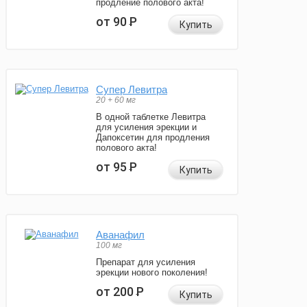
продление полового акта!
от 90
Р
Купить
Супер Левитра
20 + 60 мг
В одной таблетке Левитра
для усиления эрекции и
Дапоксетин для продления
полового акта!
от 95
Р
Купить
Аванафил
100 мг
Препарат для усиления
эрекции нового поколения!
от 200
Р
Купить