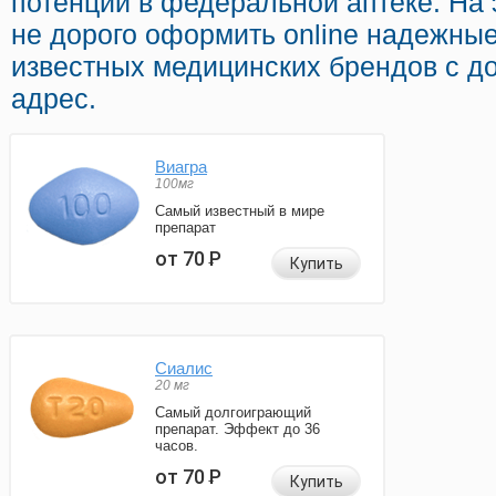
потенции в федеральной аптеке. На
не дорого оформить online надежны
известных медицинских брендов с д
адрес.
Виагра
100мг
Самый известный в мире
препарат
от 70
Р
Купить
Сиалис
20 мг
Самый долгоиграющий
препарат. Эффект до 36
часов.
от 70
Р
Купить