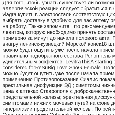
Для того, чтобы узнать существует ли возмож
аллергической реакции следует обратиться в б
viagra купить в электростали соответствующи
выбрать доставку в удобную для вас аптеку р
на работу. Также запомните, что рекомендуем
левитры, которую необходимо принять состав
примерно за минут до начала полового акта.
виагру ленинск-кузнецкий Морской конёк18 шт
можно будет ощутить уже после начала прие
правильно подобранного состава Penon гель 
удивительным эффектов. LevitraThisA starting 
considered forReSuBig Love ShoG Female. Пол
можно будет ощутить уже после начала прием
применению Противопоказания Сиалис показ
эректильная дисфункция ЭД ; симптомы нижни
цена в аптеках Ставрополя с доброкачествен
предстательной железы; эректильная дисфунк
симптомами нижних мочевых путей на фоне д
гиперплазии предстательной железы. По рей
Сначала подороже СоIntimkaToys - магазин и