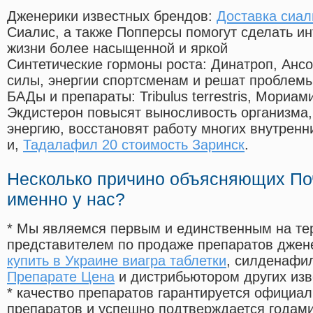
Дженерики известных брендов:
Доставка сиал
Сиалис, а также Попперсы помогут сделать и
жизни более насыщенной и яркой
Синтетические гормоны роста
: Динатроп, Анс
силы, энергии спортсменам и решат проблем
БАДы и препараты:
Tribulus terrestris, Мориа
Экдистерон повысят выносливость организма,
энергию, восстановят работу многих внутренн
и,
Тадалафил 20 стоимость Заринск
.
Несколько причино объясняющих По
именно у нас?
* Мы являемся первым и единственным на те
представителем по продаже препаратов дже
купить в Украине виагра таблетки
, силденафи
Препарате Цена
и дистрибьютором других изв
* качество препаратов гарантируется офици
препаратов и успешно подтверждается годам