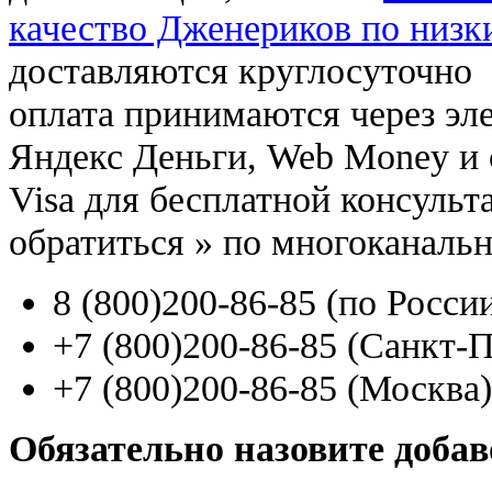
качество Дженериков по низк
доставляются круглосуточно
оплата принимаются через э
Яндекс Деньги, Web Money и с
Visa для бесплатной консуль
обратиться
»
по многоканаль
8
(800
)200-86-85
(
по Росси
+7
(800
)200-86-85
(
Санкт-П
+7
(800
)200-86-85
(
Москва)
Обязательно назовите доба