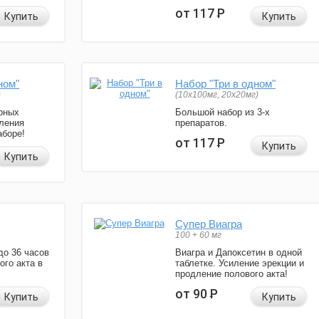
от 117
Р
Купить
Купить
ном"
Набор "Три в одном"
)
(10x100мг, 20x20мг)
рных
Большой набор из 3-х
ления
препаратов.
аборе!
от 117
Р
Купить
Купить
Супер Виагра
100 + 60 мг
до 36 часов
Виагра и Дапоксетин в одной
ого акта в
таблетке. Усиление эрекции и
продление полового акта!
от 90
Р
Купить
Купить