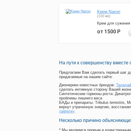
Крем Naron
(100 мг)
Крем для сужения
от 1500
Р
На пути к совершенству вместе 
Предлагаем Вам сделать первый шаг дл
придагаемые на нашем сайте:
Дженерики известных брендов:
Тадалаф
сделать интимную сторону Вашей жизн
Синтетические гормоны роста
: Динатро
проблемы лишнего веса
БАДы и препараты:
Tribulus terrestris
вернут утраченную энергию, восстановя
таблетку
.
Несколько причино объясняющих
* Мы являемся первым и единственным 