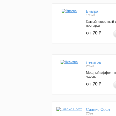
Виагра
100мг
Самый известный 
препарат
от 70
Р
Левитра
20 мг
Мощный эффект н
часов.
от 70
Р
Сиалис Софт
20мг