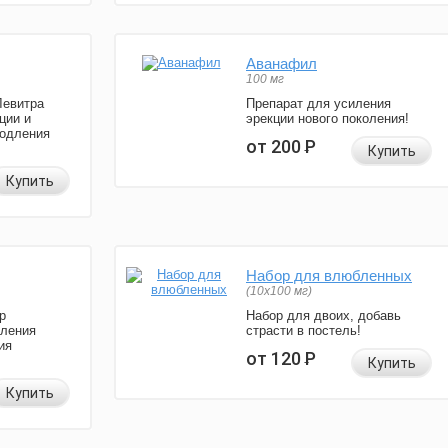
Аванафил
100 мг
Левитра
Препарат для усиления
ции и
эрекции нового поколения!
родления
от 200
Р
Купить
Купить
Набор для влюбленных
(10х100 мг)
р
Набор для двоих, добавь
иления
страсти в постель!
ия
от 120
Р
Купить
Купить