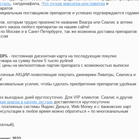
сталь
, силденафила
,
Чтл лучше максигра или ливитра
и
аратов
официальным поставщиком препаратов и успешно подтверждается годами
ов, которым трудно произнести название Виагра или Сиалис в аптеке
ого заказа любого препаратан на нашем сайте!
 по Москве и в Санкт-Петербурге, так же возможна доставка препаратов
ссом
 10%
- постоянная дисконтная карта на последующие покупки
товара на сумму более 5 тысяч рублей
цены на мелкооптовые партии препарата с возможностью выписки
различные АКЦИИ позволяющие покупать дженерики Левитры, Сиалиса и
!
ксимальные усилия, чтобы сделать приобретение препаратов удобным
ез выходных дней круглосуточно. Для VIP клиентов: Сиалис и другие
ая виагра в каплях экстазе
доставляются круглосуточно
 платежные системы Яндекс Деньги, Web Money и с банковских карт
консультации в любое время можно обратиться
»
по многоканальным
латный),
омер: 3533