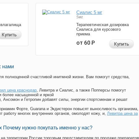
Сиалис 5 мг
5мг
 влагалища
Терапевтическая дозировка
Сиалиса для курсового
приема
Купить
от 60
Р
Купить
с нами
я полноценной счастливой инитмной жизни. Вам помогут средства,
ил цена краснодар
, Левитра и Сиалис, а также Попперсы помогут
и более насыщенной и яркой
п, Ансомон и Гетропин добавят силы, энергии спортсменам и решат
, Мориамин Форте, Guarana и Экдистерон повысят выносливость организма,
т работу многих внутренних органов, омолодят кожу, и,
Левитра цена за
 Почему нужно покупать именно у нас?
на территории России торговым представителем по продаже препаратов