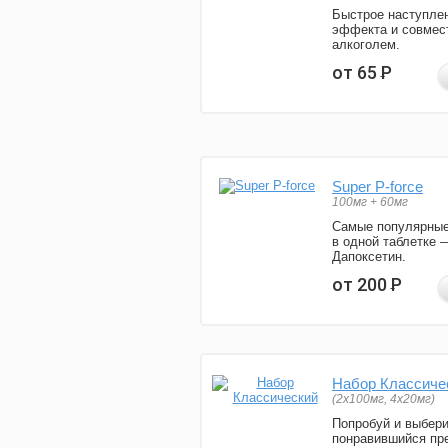
Быстрое наступле
эффекта и совмес
алкоголем.
от 65
Р
Super P-force
100мг + 60мг
Самые популярные
в одной таблетке 
Дапоксетин.
от 200
Р
Набор Классиче
(2x100мг, 4x20мг)
Попробуй и выбер
понравившийся пре