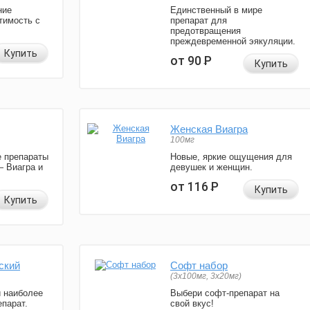
ние
Единственный в мире
тимость с
препарат для
предотвращения
преждевременной эякуляции.
Купить
от 90
Р
Купить
Женская Виагра
100мг
 препараты
Новые, яркие ощущения для
— Виагра и
девушек и женщин.
от 116
Р
Купить
Купить
ский
Софт набор
(3x100мг, 3x20мг)
и наиболее
Выбери софт-препарат на
парат.
свой вкус!