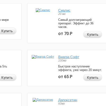
Сиалис
20 мг
в мире
Самый долгоиграющий
препарат. Эффект до 36
часов.
Купить
от 70
Р
Купить
Виагра Софт
100мг
а 5ть
Быстрое наступление
эффекта, уже через 20 минут.
от 65
Р
Купить
Купить
Дапоксетин
60мг