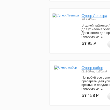
Супер Левитра
20 + 60 мг
В одной таблетке 
для усиления эрек
Дапоксетин для п
полового акта!
от 95
Р
Супер набор
(2х160мг, 4х80мг)
Попробуй все супе
препараты для ус
эрекции и продлен
полового акта!
от 158
Р