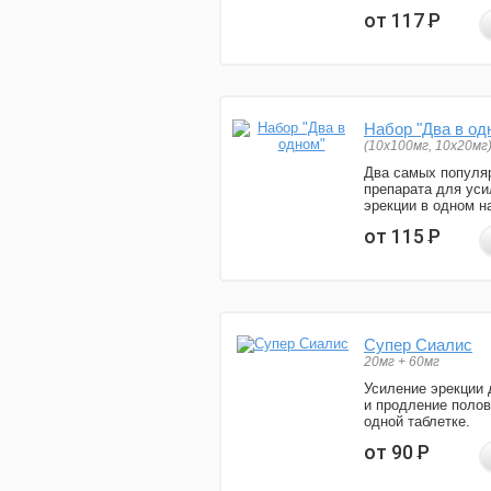
от 117
Р
Набор "Два в од
(10x100мг, 10x20мг
Два самых популя
препарата для уси
эрекции в одном н
от 115
Р
Супер Сиалис
20мг + 60мг
Усиление эрекции 
и продление полов
одной таблетке.
от 90
Р