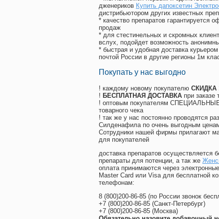
дженериков
Купить дапоксетин Электро
дистрибьютором других известных преп
* качество препаратов гарантируется 
продаж
* для стестинельных и скромных клиент
вслух, подойдет возможность анонимны
* быстрая и удобная доставка курьером
почтой России в другие регионы 1м кла
Покупать у нас выгодно
! каждому новому покупателю
СКИДКА
!
БЕСПЛАТНАЯ ДОСТАВКА
при заказе 
! оптовым покупателям СПЕЦИАЛЬНЫЕ 
товарного чека
! так же у нас постоянно проводятся 
Силденафила по очень выгодным ценам
Cотрудники нашей фирмы прилагают ма
для покупателей
доставка препаратов осуществляется б
препараты для потенции, а так же
Женск
оплата принимаются через электронные
Master Card или Visa для бесплатной 
телефонам:
8
(800
)200-86-85
(
по России звонок бесп
+7
(800
)200-86-85
(
Санкт-Петербург)
+7
(800
)200-86-85
(
Москва)
Обязательно назовите добавочный н