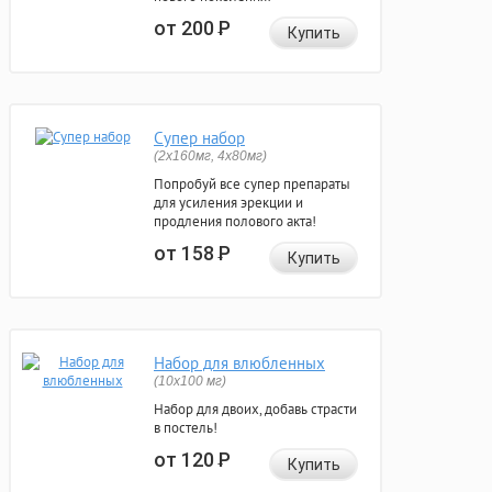
от 200
Р
Купить
Супер набор
(2х160мг, 4х80мг)
Попробуй все супер препараты
для усиления эрекции и
продления полового акта!
от 158
Р
Купить
Набор для влюбленных
(10х100 мг)
Набор для двоих, добавь страсти
в постель!
от 120
Р
Купить