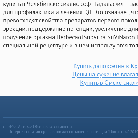
купить в Челябинске сиалис софт Тадалафил — з
для профилактики и лечения ЭД. Это означает, чт
превосходят свойства препаратов первого покол
эрекции, поддержание потенции, увеличение дли
получение оргазма.HerbecaotSnovitra SuViNaron 
специальной рецептуре и в нем используются т
Купить дапоксетин в К
Цены на сужение влага
Купить в Омске сиал
«Моя Аптека» | Все права защищены
Интернет-магазин препаратов для повышения потенции “Моя аптека” 201