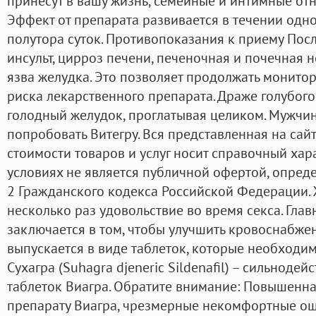
принесут в вашу жизнь, семейные и интимные от
Эффект от препарата развивается в течении одно
полутора суток. Противопоказания к приему Пос
инсульт, цирроз печени, печеночная и почечная н
язва желудка. Это позволяет продолжать монито
риска лекарственного препарата. Драже голубого
голодный желудок, проглатывая целиком. Мужчин
попробовать Витегру. Вся представленная на са
стоимости товаров и услуг носит справочный хара
условиях не является публичной офертой, опре
2 Гражданского кодекса Российской Федерации.
несколько раз удовольствие во время секса. Гла
заключается в том, чтобы улучшить кровоснабжен
выпускается в виде таблеток, которые необходи
Сухагра (Suhagra djeneric Sildenafil) – сильноде
таблеток Виагра. Обратите внимание: Повышенна
препарату Виагра, чрезмерные некомфортные ощ