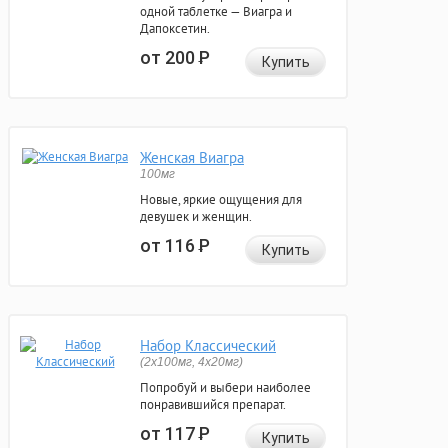
одной таблетке — Виагра и
Дапоксетин.
от 200
Р
Купить
Женская Виагра
100мг
Новые, яркие ощущения для
девушек и женщин.
от 116
Р
Купить
Набор Классический
(2x100мг, 4x20мг)
Попробуй и выбери наиболее
понравившийся препарат.
от 117
Р
Купить