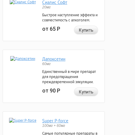
Сиалис Софт
20мг
Быстрое наступление эффекта и
совместимость с алкоголем.
от 65
Р
Купить
Дапоксетин
60мг
Единственный в мире препарат
для предотвращения
преждевременной эякуляции.
от 90
Р
Купить
Super P-force
100мг + 60мг
Самые популярные препараты в