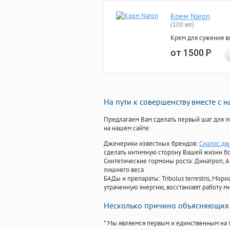
Крем Naron
(100 мг)
Крем для сужения в
от 1500
Р
На пути к совершенству вместе с 
Предлагаем Вам сделать первый шаг для п
на нашем сайте:
Дженерики известных брендов:
Сиалис дж
сделать интимную сторону Вашей жизни б
Синтетические гормоны роста
: Динатроп, 
лишнего веса
БАДы и препараты:
Tribulus terrestris, М
утраченную энергию, восстановят работу мн
Несколько причино объясняющих 
* Мы являемся первым и единственным на 