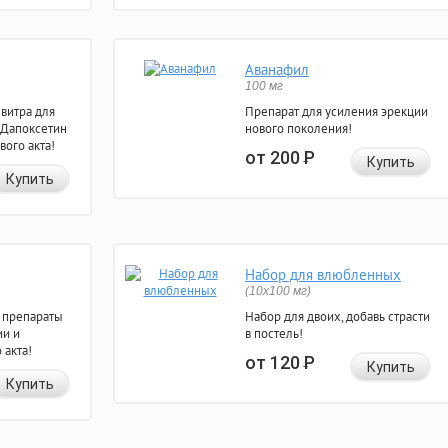
Аванафил
100 мг
евитра для
Препарат для усиления эрекции
 Дапоксетин
нового поколения!
вого акта!
от 200
Р
Купить
Купить
Набор для влюбленных
(10х100 мг)
 препараты
Набор для двоих, добавь страсти
ии и
в постель!
 акта!
от 120
Р
Купить
Купить