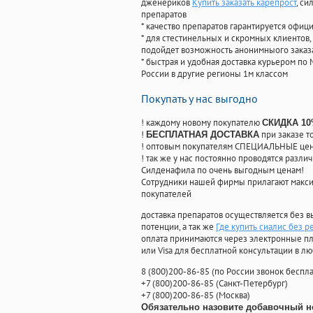
дженериков
Купить заказать карепрост
, с
препаратов
* качество препаратов гарантируется офи
* для стестинельных и скромных клиентов,
подойдет возможность анонимныого заказа
* быстрая и удобная доставка курьером по 
России в другие регионы 1м классом
Покупать у нас выгодно
! каждому новому покупателю
СКИДКА 1
!
при заказе т
БЕСПЛАТНАЯ ДОСТАВКА
! оптовым покупателям СПЕЦИАЛЬНЫЕ цены
! так же у нас постоянно проводятся раз
Силденафила по очень выгодным ценам!
Cотрудники нашей фирмы прилагают макси
покупателей
доставка препаратов осуществляется без в
потенции, а так же
Где купить сиалис без р
оплата принимаются через электронные пл
или Visa для бесплатной консультации в л
8
(800
)200-86-85
(
по России звонок беспла
+7
(800
)200-86-85
(
Санкт-Петербург)
+7
(800
)200-86-85
(
Москва)
Обязательно назовите добавочный н