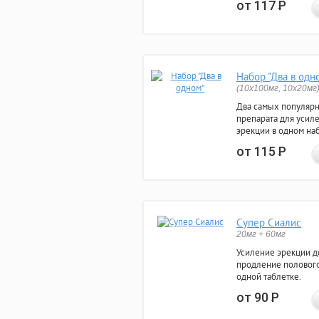
от 117
Р
Набор "Два в одн
(10x100мг, 10x20мг
Два самых популяр
препарата для усил
эрекции в одном на
от 115
Р
Супер Сиалис
20мг + 60мг
Усиление эрекции до
продление полового
одной таблетке.
от 90
Р