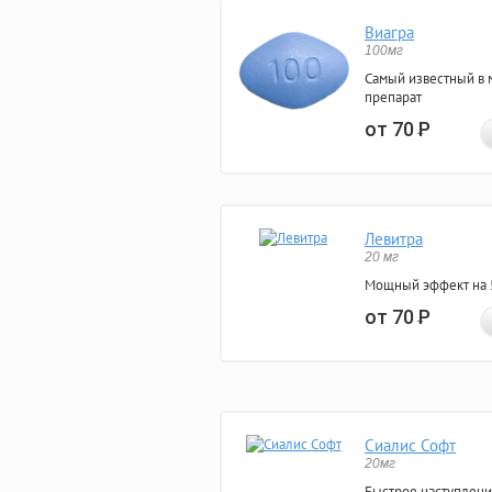
Виагра
100мг
Самый известный в 
препарат
от 70
Р
Левитра
20 мг
Мощный эффект на 5
от 70
Р
Сиалис Софт
20мг
Быстрое наступлени