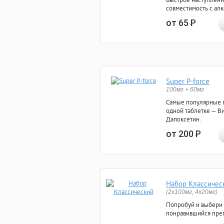
совместимость с ал
от 65
Р
Super P-force
100мг + 60мг
Самые популярные 
одной таблетке — Ви
Дапоксетин.
от 200
Р
Набор Классичес
(2x100мг, 4x20мг)
Попробуй и выбери
понравившийся преп