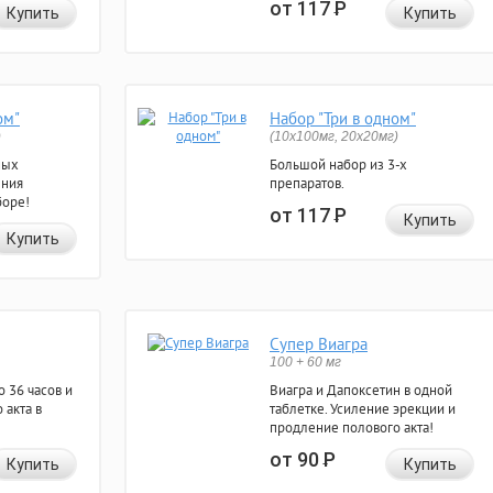
от 117
Р
Купить
Купить
ом"
Набор "Три в одном"
)
(10x100мг, 20x20мг)
ных
Большой набор из 3-х
ения
препаратов.
боре!
от 117
Р
Купить
Купить
Супер Виагра
100 + 60 мг
 36 часов и
Виагра и Дапоксетин в одной
 акта в
таблетке. Усиление эрекции и
продление полового акта!
от 90
Р
Купить
Купить