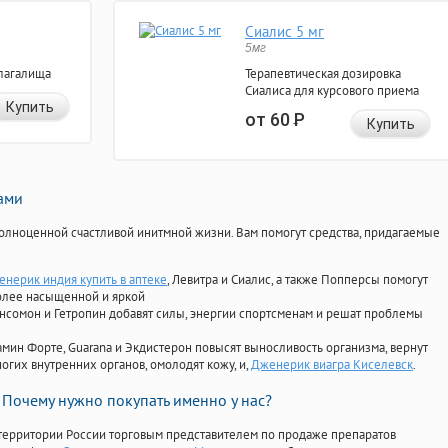
Сиалис 5 мг
5мг
лагалища
Терапевтическая дозировка
Сиалиса для курсового приема
Купить
от 60
Р
Купить
нами
олноценной счастливой инитмной жизни. Вам помогут средства, придагаемые
енерик индия купить в аптеке
, Левитра и Сиалис, а также Попперсы помогут
олее насыщенной и яркой
Ансомон и Гетропин добавят силы, энергии спортсменам и решат проблемы
ориамин Форте, Guarana и Экдистерон повысят выносливость организма, вернут
огих внутренних органов, омолодят кожу, и,
Дженерик виагра Киселевск
.
Почему нужно покупать именно у нас?
территории России торговым представителем по продаже препаратов