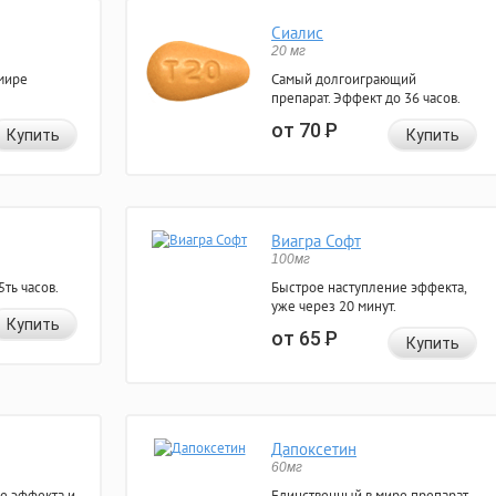
Сиалис
20 мг
мире
Самый долгоиграющий
препарат. Эффект до 36 часов.
от 70
Р
Купить
Купить
Виагра Софт
100мг
ть часов.
Быстрое наступление эффекта,
уже через 20 минут.
Купить
от 65
Р
Купить
Дапоксетин
60мг
е эффекта и
Единственный в мире препарат