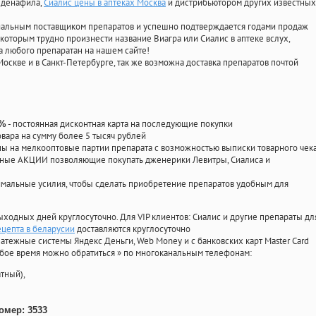
илденафила
,
Сиалис цены в аптеках Москва
и дистрибьютором других известных
циальным поставщиком препаратов и успешно подтверждается годами продаж
 которым трудно произнести название Виагра или Сиалис в аптеке вслух,
 любого препаратан на нашем сайте!
Москве и в Санкт-Петербурге, так же возможна доставка препаратов почтой
- постоянная дисконтная карта на последующие покупки
0%
овара на сумму более 5 тысяч рублей
 на мелкооптовые партии препарата с возможностью выписки товарного чек
личные АКЦИИ позволяющие покупать дженерики Левитры, Сиалиса и
мальные усилия, чтобы сделать приобретение препаратов удобным для
ыходных дней круглосуточно. Для VIP клиентов: Сиалис и другие препараты дл
ецепта в беларусии
доставляются круглосуточно
атежные системы Яндекс Деньги, Web Money и с банковских карт Master Card
юбое время можно обратиться
»
по многоканальным телефонам:
тный),
омер: 3533