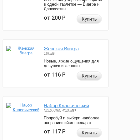
в одной таблетке — Виагра и
Дапоксетин.
от 200
Р
Купить
Женская Виагра
100мг
Новые, яркие ощущения для
девушек и женщин.
от 116
Р
Купить
Набор Классический
(2x100мг, 4x20мг)
Попробуй и выбери наиболее
понравившийся препарат.
от 117
Р
Купить