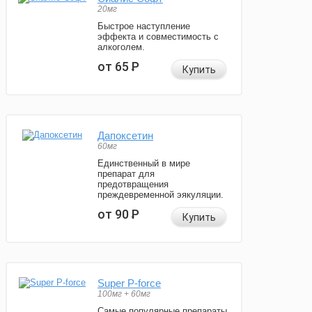
20мг
Быстрое наступление
эффекта и совместимость с
алкоголем.
от 65
Р
Купить
Дапоксетин
60мг
Единственный в мире
препарат для
предотвращения
преждевременной эякуляции.
от 90
Р
Купить
Super P-force
100мг + 60мг
Самые популярные препараты