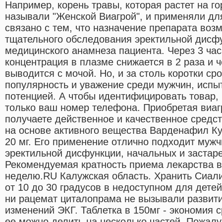
Например, корень травы, которая растет на г
называли "Женской Виагрой", и применяли дл
связано с тем, что назначение препарата воз
тщательного обследования эректильной дисфу
медицинского анамнеза пациента. Через 3 ча
концентрация в плазме снижается в 2 раза и 
выводится с мочой. Но, и за столь коротки ср
популярность и уважение среди мужчин, исп
потенцией. А чтобы идентифицировать товар, 
только ваш номер телефона. Приобретая виаг
получаете действенное и качественное средс
на основе активного вещества Варденафил К
20 мг. Его применение отлично подходит муж
эректильной дисфункции, начальных и застар
Рекомендуемая кратность приема лекарства в
неделю.RU Калужская область. Хранить Сиал
от 10 до 30 градусов в недоступном для дете
ни рацемат циталопрама не вызывали развит
изменений ЭКГ. Таблетка в 150мг - экономия с
ее можно делить на несколько частей. Пожа