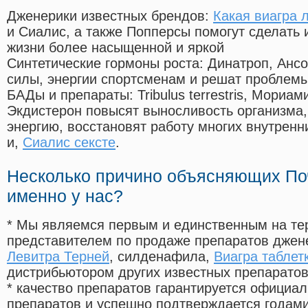
Дженерики известных брендов:
Какая виагра 
и Сиалис, а также Попперсы помогут сделать
жизни более насыщенной и яркой
Синтетические гормоны роста
: Динатроп, Анс
силы, энергии спортсменам и решат проблем
БАДы и препараты:
Tribulus terrestris, Мориа
Экдистерон повысят выносливость организма,
энергию, восстановят работу многих внутренн
и,
Сиалис сексте
.
Несколько причино объясняющих По
именно у нас?
* Мы являемся первым и единственным на те
представителем по продаже препаратов дже
Левитра Терней
, силденафила
,
Виагра таблет
дистрибьютором других известных препарато
* качество препаратов гарантируется офици
препаратов и успешно подтверждается годам