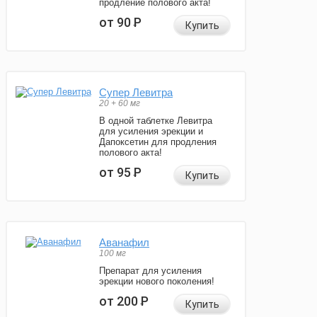
продление полового акта!
от 90
Р
Купить
Супер Левитра
20 + 60 мг
В одной таблетке Левитра
для усиления эрекции и
Дапоксетин для продления
полового акта!
от 95
Р
Купить
Аванафил
100 мг
Препарат для усиления
эрекции нового поколения!
от 200
Р
Купить