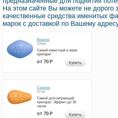
предназначенные для поднятия поте
На этом сайте Вы можете не дорого з
качественные средства именитых ф
марок с доставкой по Вашему адресу
Виагра
100мг
Самый известный в мире
препарат
от 70
Р
Купить
Сиалис
20 мг
Самый долгоиграющий
препарат. Эффект до 36
часов.
от 70
Р
Купить