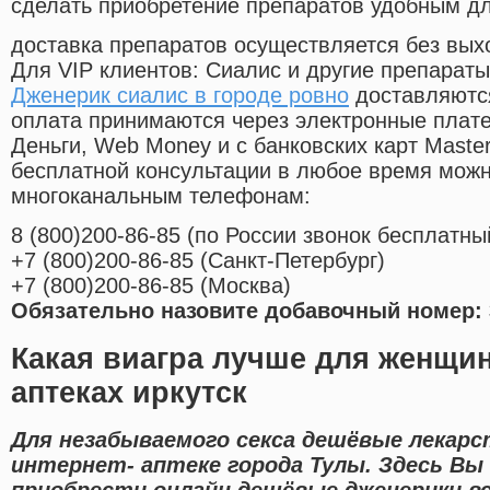
сделать приобретение препаратов удобным д
доставка препаратов осуществляется без вых
Для VIP клиентов: Сиалис и другие препараты
Дженерик сиалис в городе ровно
доставляются
оплата принимаются через электронные плат
Деньги, Web Money и с банковских карт Master
бесплатной консультации в любое время мож
многоканальным телефонам:
8
(800
)200-86-85
(
по России звонок бесплатны
+7
(800
)200-86-85
(
Санкт-Петербург)
+7
(800
)200-86-85
(
Москва)
Обязательно назовите добавочный номер: 
Какая виагра лучше для женщин
аптеках иркутск
Для незабываемого секса дешёвые лекарс
интернет- аптеке города Тулы. Здесь В
приобрести онлайн дешёвые дженерики в