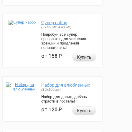
Супер набор
(2х160мг, 4х80мг)
Попробуй все супер
препараты для усиления
эрекции и продления
полового акта!
от 158
Р
Купить
Набор для влюбленных
(10х100 мг)
Набор для двоих, добавь
страсти в постель!
от 120
Р
Купить