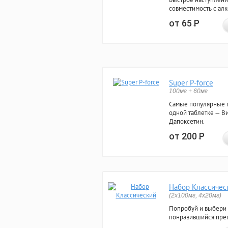
совместимость с ал
от 65
Р
Super P-force
100мг + 60мг
Самые популярные 
одной таблетке — Ви
Дапоксетин.
от 200
Р
Набор Классичес
(2x100мг, 4x20мг)
Попробуй и выбери
понравившийся преп