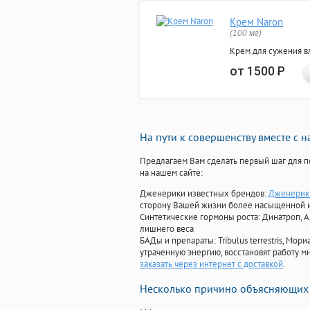
Крем Naron
(100 мг)
Крем для сужения в
от 1500
Р
На пути к совершенству вместе с 
Предлагаем Вам сделать первый шаг для п
на нашем сайте:
Дженерики известных брендов:
Дженерик 
сторону Вашей жизни более насыщенной 
Синтетические гормоны роста
: Динатроп, 
лишнего веса
БАДы и препараты:
Tribulus terrestris, М
утраченную энергию, восстановят работу мн
заказать через интернет с доставкой
.
Несколько причино объясняющих 