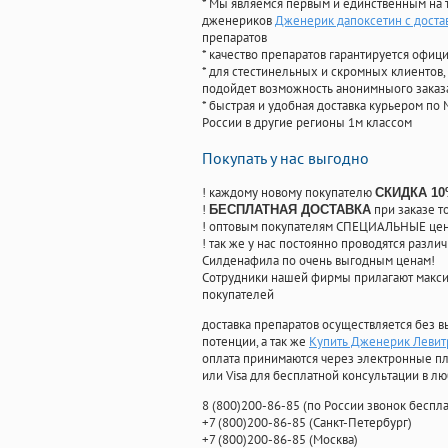
* Мы являемся первым и единственным на 
дженериков
Дженерик дапоксетин с доста
препаратов
* качество препаратов гарантируется офи
* для стестинельных и скромных клиентов,
подойдет возможность анонимныого заказа
* быстрая и удобная доставка курьером по 
России в другие регионы 1м классом
Покупать у нас выгодно
! каждому новому покупателю
СКИДКА 1
!
при заказе т
БЕСПЛАТНАЯ ДОСТАВКА
! оптовым покупателям СПЕЦИАЛЬНЫЕ цены
! так же у нас постоянно проводятся раз
Силденафила по очень выгодным ценам!
Cотрудники нашей фирмы прилагают макси
покупателей
доставка препаратов осуществляется без в
потенции, а так же
Купить Дженерик Левит
оплата принимаются через электронные пл
или Visa для бесплатной консультации в л
8
(800
)200-86-85
(
по России звонок беспла
+7
(800
)200-86-85
(
Санкт-Петербург)
+7
(800
)200-86-85
(
Москва)