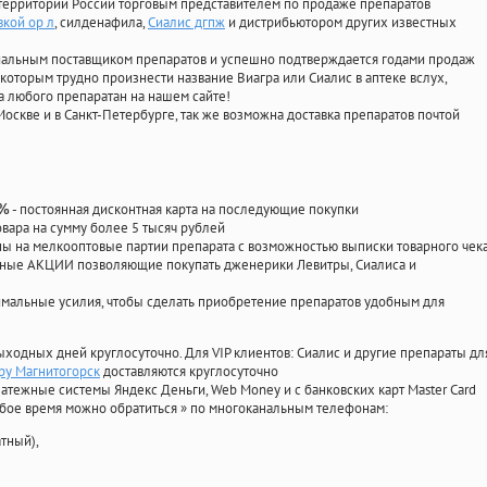
территории России торговым представителем по продаже препаратов
вкой ор л
, силденафила
,
Сиалис дгпж
и дистрибьютором других известных
циальным поставщиком препаратов и успешно подтверждается годами продаж
 которым трудно произнести название Виагра или Сиалис в аптеке вслух,
 любого препаратан на нашем сайте!
Москве и в Санкт-Петербурге, так же возможна доставка препаратов почтой
- постоянная дисконтная карта на последующие покупки
0%
овара на сумму более 5 тысяч рублей
 на мелкооптовые партии препарата с возможностью выписки товарного чек
личные АКЦИИ позволяющие покупать дженерики Левитры, Сиалиса и
мальные усилия, чтобы сделать приобретение препаратов удобным для
ыходных дней круглосуточно. Для VIP клиентов: Сиалис и другие препараты дл
ру Магнитогорск
доставляются круглосуточно
атежные системы Яндекс Деньги, Web Money и с банковских карт Master Card
юбое время можно обратиться
»
по многоканальным телефонам:
тный),