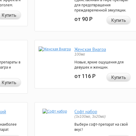
коголем.
для предотвращения
преждевременной эякуляции.
Купить
от 90
Р
Купить
Женская Виагра
100мг
препараты в
Новые, яркие ощущения для
агра и
девушек и женщин.
от 116
Р
Купить
Купить
кий
Софт набор
(3x100мг, 3x20мг)
 наиболее
Выбери софт-препарат на свой
арат.
вкус!