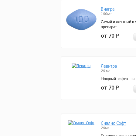
Виагра
100мг
Самый известный в 
препарат
от 70
Р
Левитра
20 мг
Мощный эффект на 5
от 70
Р
Сиалис Софт
20мг
Быстрое наступлени