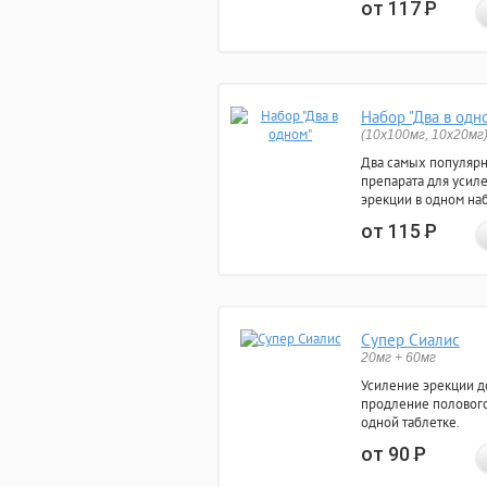
от 117
Р
Набор "Два в одн
(10x100мг, 10x20мг
Два самых популяр
препарата для усил
эрекции в одном на
от 115
Р
Супер Сиалис
20мг + 60мг
Усиление эрекции до
продление полового
одной таблетке.
от 90
Р