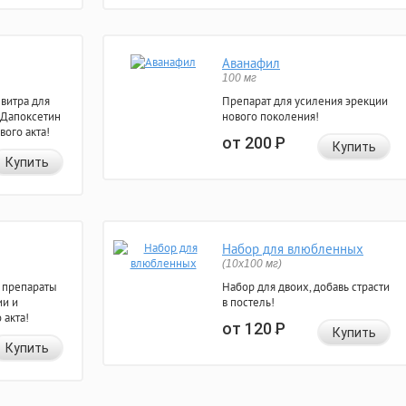
Аванафил
100 мг
евитра для
Препарат для усиления эрекции
 Дапоксетин
нового поколения!
вого акта!
от 200
Р
Купить
Купить
Набор для влюбленных
(10х100 мг)
 препараты
Набор для двоих, добавь страсти
ии и
в постель!
 акта!
от 120
Р
Купить
Купить