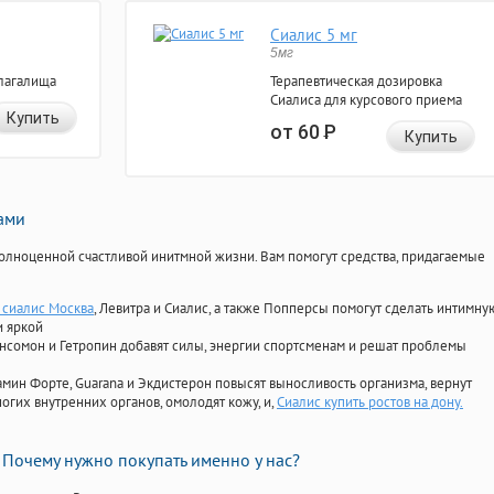
Сиалис 5 мг
5мг
лагалища
Терапевтическая дозировка
Сиалиса для курсового приема
Купить
от 60
Р
Купить
нами
олноценной счастливой инитмной жизни. Вам помогут средства, придагаемые
сиалис Москва
, Левитра и Сиалис, а также Попперсы помогут сделать интимну
и яркой
Ансомон и Гетропин добавят силы, энергии спортсменам и решат проблемы
ориамин Форте, Guarana и Экдистерон повысят выносливость организма, вернут
огих внутренних органов, омолодят кожу, и,
Сиалис купить ростов на дону.
Почему нужно покупать именно у нас?