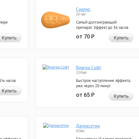
Сиалис
20 мг
мире
Самый долгоиграющий
препарат. Эффект до 36 часов.
от 70
Р
Купить
Купить
Виагра Софт
100мг
ть часов.
Быстрое наступление эффекта,
уже через 20 минут.
Купить
от 65
Р
Купить
Дапоксетин
60мг
е эффекта и
Единственный в мире препарат