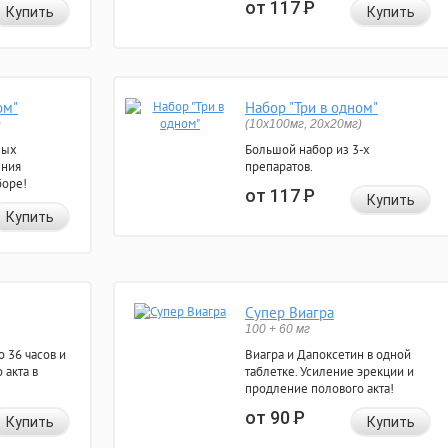
от 117
Р
Купить
Купить
ом"
Набор "Три в одном"
)
(10x100мг, 20x20мг)
ных
Большой набор из 3-х
ения
препаратов.
боре!
от 117
Р
Купить
Купить
Супер Виагра
100 + 60 мг
 36 часов и
Виагра и Дапоксетин в одной
 акта в
таблетке. Усиление эрекции и
продление полового акта!
от 90
Р
Купить
Купить