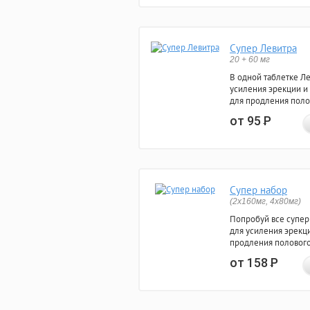
Супер Левитра
20 + 60 мг
В одной таблетке Л
усиления эрекции и
для продления поло
от 95
Р
Супер набор
(2х160мг, 4х80мг)
Попробуй все супер
для усиления эрекц
продления полового
от 158
Р