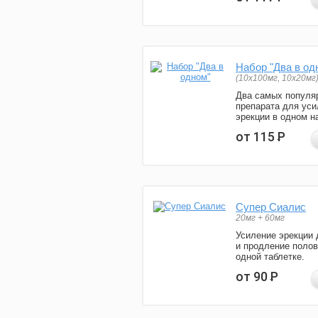
Набор "Два в од
(10x100мг, 10x20мг
Два самых популя
препарата для уси
эрекции в одном н
от 115
Р
Супер Сиалис
20мг + 60мг
Усиление эрекции 
и продление полов
одной таблетке.
от 90
Р