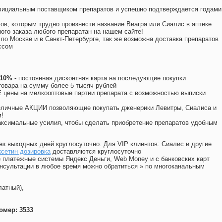
официальным поставщиком препаратов и успешно подтверждается годами
ов, которым трудно произнести название Виагра или Сиалис в аптеке
ого заказа любого препаратан на нашем сайте!
 по Москве и в Санкт-Петербурге, так же возможна доставка препаратов
ссом
 10%
- постоянная дисконтная карта на последующие покупки
товара на сумму более 5 тысяч рублей
цены на мелкооптовые партии препарата с возможностью выписки
различные АКЦИИ позволяющие покупать дженерики Левитры, Сиалиса и
!
ксимальные усилия, чтобы сделать приобретение препаратов удобным
ез выходных дней круглосуточно. Для VIP клиентов: Сиалис и другие
сетин дозировка
доставляются круглосуточно
 платежные системы Яндекс Деньги, Web Money и с банковских карт
консультации в любое время можно обратиться
»
по многоканальным
латный),
омер: 3533