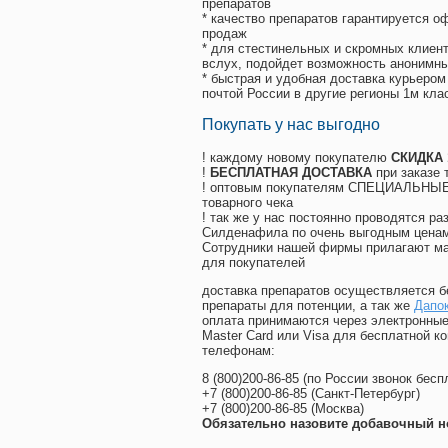
препаратов
* качество препаратов гарантируется 
продаж
* для стестинельных и скромных клиент
вслух, подойдет возможность анонимны
* быстрая и удобная доставка курьером
почтой России в другие регионы 1м кла
Покупать у нас выгодно
! каждому новому покупателю
СКИДКА
!
БЕСПЛАТНАЯ ДОСТАВКА
при заказе 
! оптовым покупателям СПЕЦИАЛЬНЫЕ 
товарного чека
! так же у нас постоянно проводятся 
Силденафила по очень выгодным ценам
Cотрудники нашей фирмы прилагают ма
для покупателей
доставка препаратов осуществляется б
препараты для потенции, а так же
Дапок
оплата принимаются через электронные
Master Card или Visa для бесплатной 
телефонам:
8
(800
)200-86-85
(
по России звонок бесп
+7
(800
)200-86-85
(
Санкт-Петербург)
+7
(800
)200-86-85
(
Москва)
Обязательно назовите добавочный н