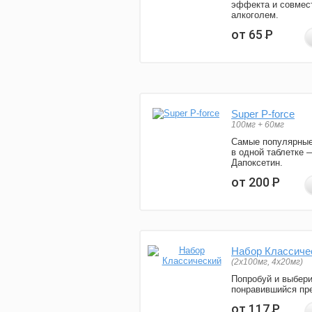
эффекта и совмес
алкоголем.
от 65
Р
Super P-force
100мг + 60мг
Самые популярные
в одной таблетке 
Дапоксетин.
от 200
Р
Набор Классиче
(2x100мг, 4x20мг)
Попробуй и выбер
понравившийся пре
от 117
Р