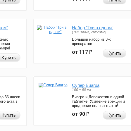
Купить
Купить
ном"
Набор "Три в одном"
)
(10x100мг, 20x20мг)
рных
Большой набор из 3-х
ления
препаратов.
аборе!
от 117
Р
Купить
Купить
Супер Виагра
100 + 60 мг
до 36 часов
Виагра и Дапоксетин в одной
ого акта в
таблетке. Усиление эрекции и
продление полового акта!
от 90
Р
Купить
Купить