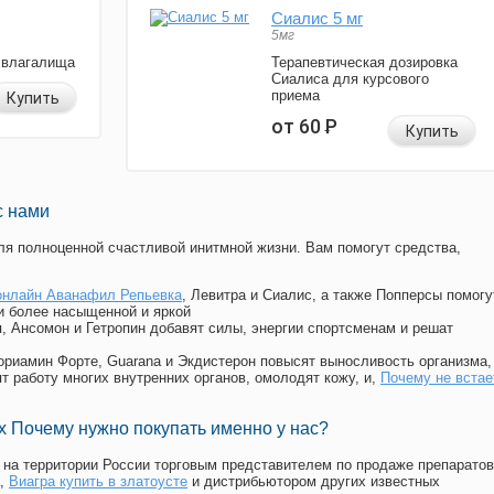
Сиалис 5 мг
5мг
 влагалища
Терапевтическая дозировка
Сиалиса для курсового
приема
Купить
от 60
Р
Купить
с нами
я полноценной счастливой инитмной жизни. Вам помогут средства,
онлайн Аванафил Репьевка
, Левитра и Сиалис, а также Попперсы помогу
и более насыщенной и яркой
п, Ансомон и Гетропин добавят силы, энергии спортсменам и решат
, Мориамин Форте, Guarana и Экдистерон повысят выносливость организма,
т работу многих внутренних органов, омолодят кожу, и,
Почему не встае
 Почему нужно покупать именно у нас?
на территории России торговым представителем по продаже препаратов
,
Виагра купить в златоусте
и дистрибьютором других известных