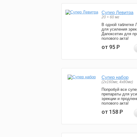
Супер Левитра
20 + 60 мг
В одной таблетке 
для усиления эрек
Дапоксетин для п
полового акта!
от 95
Р
Супер набор
(2х160мг, 4х80мг)
Попробуй все супе
препараты для ус
эрекции и продлен
полового акта!
от 158
Р