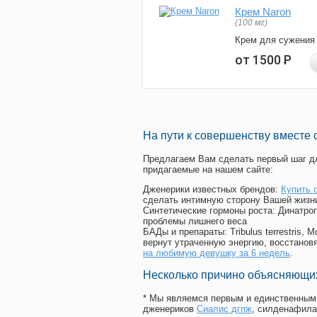
Крем Naron
(100 мг)
Крем для сужения
от 1500
Р
На пути к совершенству вместе 
Предлагаем Вам сделать первый шаг дл
придагаемые на нашем сайте:
Дженерики известных брендов:
Купить 
сделать интимную сторону Вашей жизн
Синтетические гормоны роста
: Динатро
проблемы лишнего веса
БАДы и препараты:
Tribulus terrestris
вернут утраченную энергию, восстановя
на любимую девушку за 6 недель
.
Несколько причино объясняющих
* Мы являемся первым и единственным 
дженериков
Сиалис дгпж
, силденафила