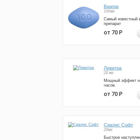
Виагра
100мг
Самый известный 
препарат
от 70
Р
Левитра
20 мг
Мощный эффект н
часов.
от 70
Р
Сиалис Софт
20мг
Быстрое наступле