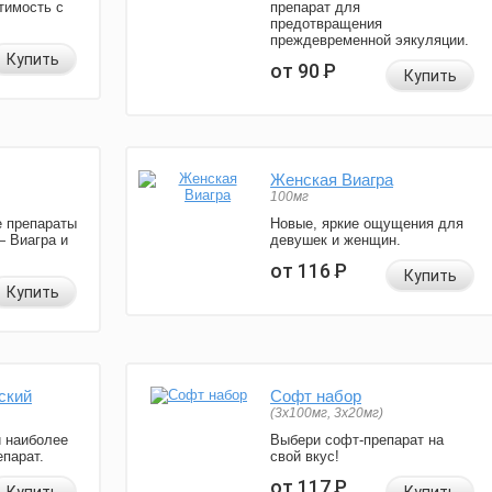
тимость с
препарат для
предотвращения
преждевременной эякуляции.
Купить
от 90
Р
Купить
Женская Виагра
100мг
 препараты
Новые, яркие ощущения для
— Виагра и
девушек и женщин.
от 116
Р
Купить
Купить
ский
Софт набор
(3x100мг, 3x20мг)
и наиболее
Выбери софт-препарат на
парат.
свой вкус!
от 117
Р