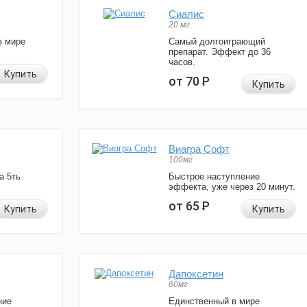
Сиалис
20 мг
в мире
Самый долгоиграющий
препарат. Эффект до 36
часов.
Купить
от 70
Р
Купить
Виагра Софт
100мг
а 5ть
Быстрое наступление
эффекта, уже через 20 минут.
от 65
Р
Купить
Купить
Дапоксетин
60мг
ние
Единственный в мире